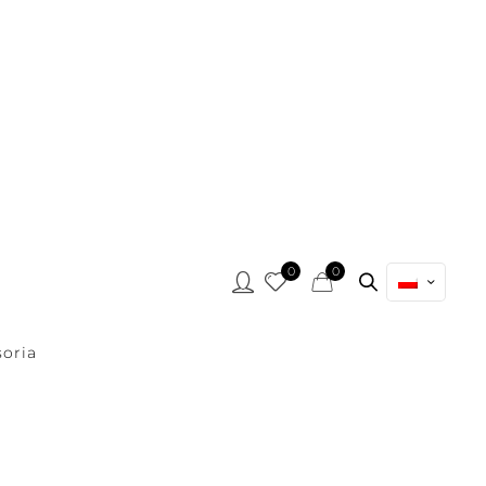
0
0
oria