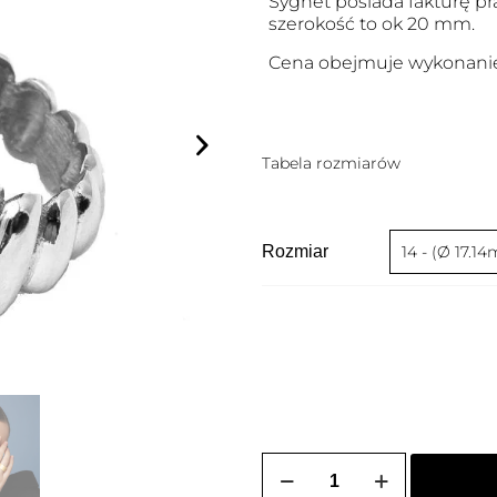
Sygnet posiada fakturę p
szerokość to ok 20 mm.
Cena obejmuje wykonanie
Tabela rozmiarów
Rozmiar
ilość
Sygnet