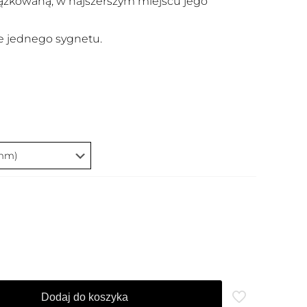
rążkowaną, w najszerszym miejscu jego
 jednego sygnetu.
Dodaj do koszyka