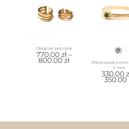
Obrączki potrójne
770.00
zł
–
800.00
zł
Pierścionek z mini
2 mm
Ten
330.00
z
produkt
350.00
ma
wiele
Ten
wariantów.
prod
Opcje
ma
można
wiel
wybrać
wari
na
Opcj
stronie
moż
produktu
wybr