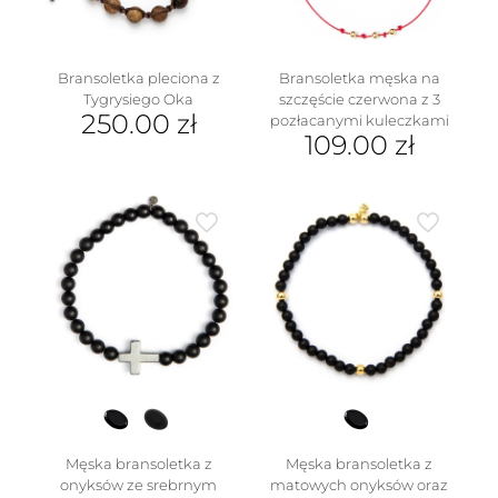
Bransoletka pleciona z
Bransoletka męska na
Tygrysiego Oka
szczęście czerwona z 3
250.00
zł
pozłacanymi kuleczkami
109.00
zł
Męska bransoletka z
Męska bransoletka z
onyksów ze srebrnym
matowych onyksów oraz