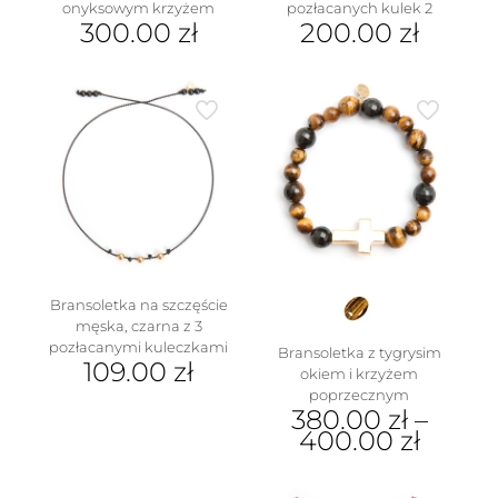
onyksowym krzyżem
pozłacanych kulek 2
300.00
zł
200.00
zł
Bransoletka na szczęście
męska, czarna z 3
pozłacanymi kuleczkami
Bransoletka z tygrysim
109.00
zł
okiem i krzyżem
poprzecznym
380.00
zł
–
400.00
zł
Ten
produkt