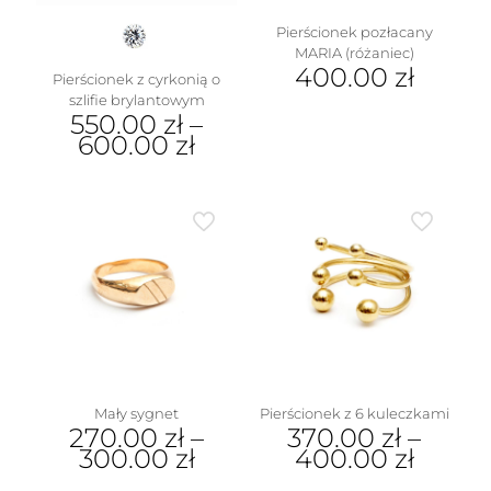
produktu
Pierścionek pozłacany
MARIA (różaniec)
400.00
zł
Pierścionek z cyrkonią o
szlifie brylantowym
Ten
550.00
zł
–
produkt
600.00
zł
ma
wiele
Ten
wariantów.
produkt
Opcje
ma
można
wiele
wybrać
wariantów.
na
Opcje
stronie
można
produktu
wybrać
na
stronie
produktu
Mały sygnet
Pierścionek z 6 kuleczkami
270.00
zł
–
370.00
zł
–
300.00
zł
400.00
zł
Ten
Ten