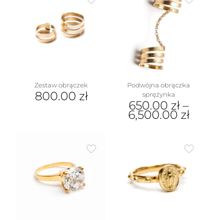
Podwójna obrączka
Zestaw obrączek
800.00
zł
sprężynka
650.00
zł
–
Ten
6,500.00
zł
produkt
Ten
ma
produkt
wiele
ma
wariantów.
wiele
Opcje
wariantów.
można
Opcje
wybrać
można
na
wybrać
stronie
na
produktu
stronie