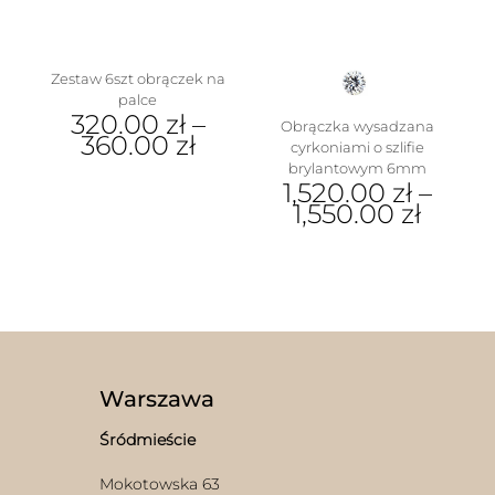
stronie
na
produktu
stronie
produktu
Zestaw 6szt obrączek na
palce
320.00
zł
–
Obrączka wysadzana
360.00
zł
cyrkoniami o szlifie
brylantowym 6mm
Ten
1,520.00
zł
–
produkt
1,550.00
zł
ma
wiele
Ten
wariantów.
produkt
Opcje
ma
można
wiele
wybrać
wariantów.
na
Opcje
stronie
można
produktu
wybrać
Warszawa
na
stronie
Śródmieście
produktu
Mokotowska 63