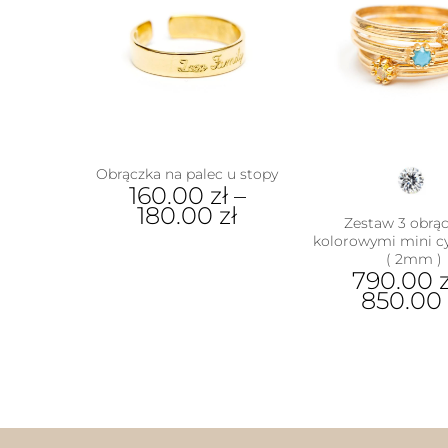
Obrączka na palec u stopy
160.00
zł
–
180.00
zł
Zestaw 3 obrąc
kolorowymi mini c
Ten
( 2mm )
produkt
790.00
ma
850.0
wiele
wariantów.
Ten
Opcje
prod
można
ma
wybrać
wiel
na
wari
stronie
Opcj
produktu
moż