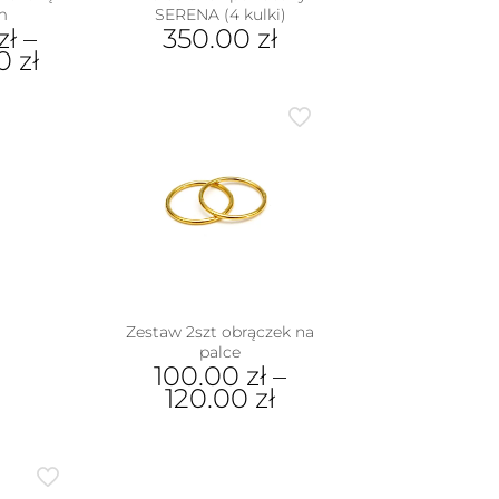
m
SERENA (4 kulki)
zł
–
350.00
zł
00
zł
Ten
produkt
dukt
ma
wiele
e
wariantów.
iantów.
Opcje
je
można
na
wybrać
rać
na
stronie
nie
produktu
duktu
Zestaw 2szt obrączek na
palce
100.00
zł
–
120.00
zł
Ten
produkt
ma
wiele