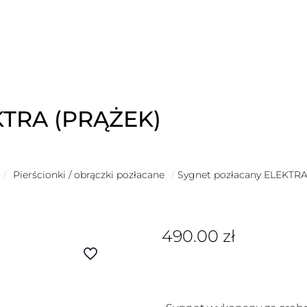
KTRA (PRĄŻEK)
/
Pierścionki / obrączki pozłacane
/
Sygnet pozłacany ELEKTR
490.00
zł