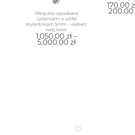
170.00
z
200.0
Obrączka wysadzana
cyrkoniami o szlifie
Ten
brylantowym 5mm – wybierz
prod
swój kolor
ma
1,050.00
zł
–
wiel
5,000.00
zł
wari
Opcj
Ten
moż
produkt
wybr
ma
na
wiele
stron
wariantów.
prod
Opcje
można
wybrać
na
stronie
produktu