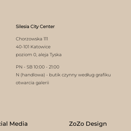
ać
ie
uktu
Silesia City Center
Chorzowska 111
40-101 Katowice
poziom 0, aleja Tyska
PN - SB 10:00 - 21:00
N (handlowa) - butik czynny według grafiku
otwarcia galerii
ial Media
ZoZo Design