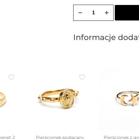
ilość
Sygnet
pozłacany
ELEKTRA
(PRĄŻEK)
Informacje dod
ygnet 2
Pierścionek pozłacany
Pierścionek z gw