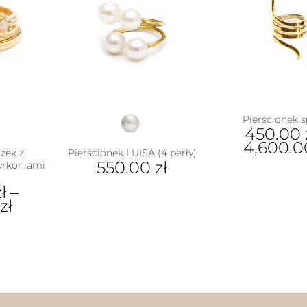
Pierścionek s
450.00
4,600.
zek z
Pierścionek LUISA (4 perły)
550.00
zł
yrkoniami
Ten
pro
zł
–
ma
0
zł
wiel
war
Opc
ukt
moż
wyb
e
na
antów.
stro
e
pro
na