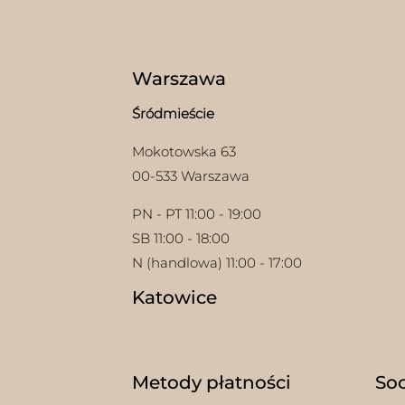
wybr
na
stron
prod
Warszawa
Śródmieście
Mokotowska 63
00-533 Warszawa
PN - PT 11:00 - 19:00
SB 11:00 - 18:00
N (handlowa) 11:00 - 17:00
Katowice
Metody płatności
Soc