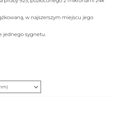
a próby 925, pozłoconego 2 mikronami 24k
rążkowaną, w najszerszym miejscu jego
 jednego sygnetu.