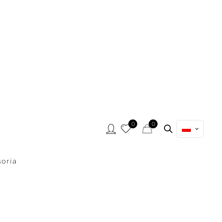
0
0
oria