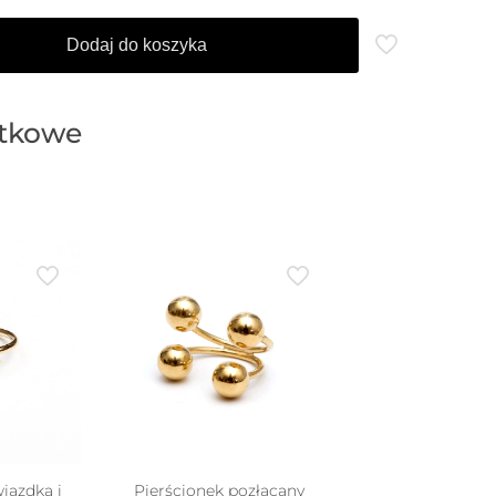
Dodaj do koszyka
atkowe
iazdką i
Pierścionek pozłacany