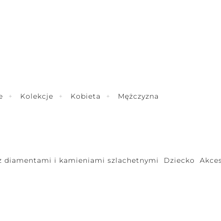
e
Kolekcje
Kobieta
Mężczyzna
 z diamentami i kamieniami szlachetnymi
Dziecko
Akces