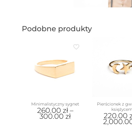
Podobne produkty
Minimalistyczny sygnet
Pierścionek z gw
260.00
zł
–
księżyce
220.00
300.00
zł
2,000.0
Ten
Ten
produkt