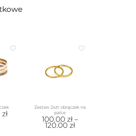
atkowe
czek
Zestaw 2szt obrączek na
0
zł
palce
100.00
zł
–
120.00
zł
dukt
Ten