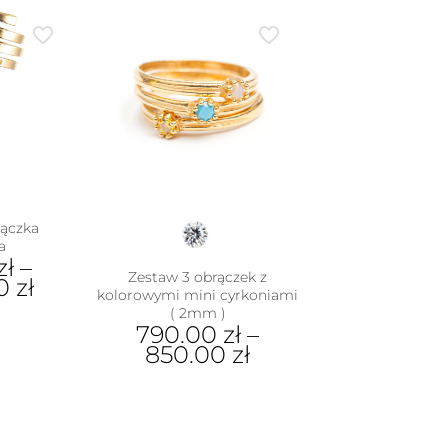
produkt
e
ma
iantów.
wiele
je
wariantów.
na
Opcje
rać
można
wybrać
nie
na
duktu
stronie
produktu
ączka
a
zł
–
Zestaw 3 obrączek z
00
zł
kolorowymi mini cyrkoniami
( 2mm )
790.00
zł
–
dukt
850.00
zł
e
Ten
iantów.
produkt
je
ma
na
wiele