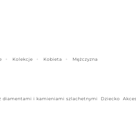
e
Kolekcje
Kobieta
Mężczyzna
 z diamentami i kamieniami szlachetnymi
Dziecko
Akces