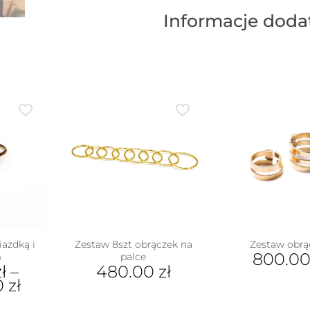
Informacje dod
iazdką i
Zestaw 8szt obrączek na
Zestaw obrą
800.0
m
palce
zł
–
480.00
zł
Ten
0
zł
pro
ma