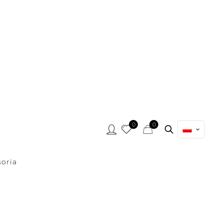
0
0
oria