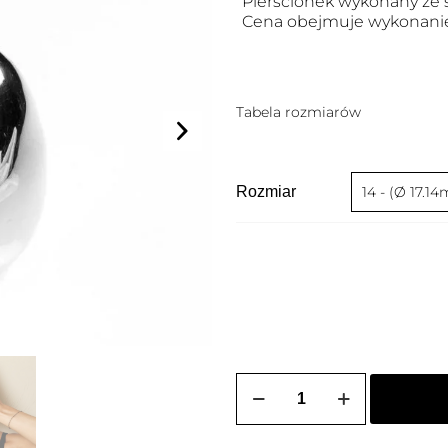
Pierścionek wykonany ze s
Cena obejmuje wykonanie
Tabela rozmiarów
Rozmiar
ilość
Pierścionek
srebrny
ROSALIA