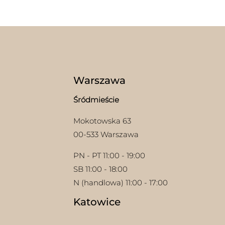
na
można
stron
wybrać
prod
na
stronie
produktu
Warszawa
Śródmieście
Mokotowska 63
00-533 Warszawa
PN - PT 11:00 - 19:00
SB 11:00 - 18:00
N (handlowa) 11:00 - 17:00
Katowice