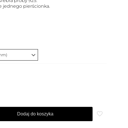
rebra próby 925.
 jednego pierścionka.
Dodaj do koszyka