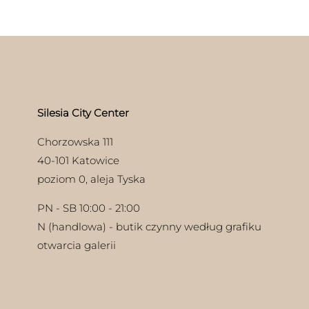
wyb
wiele
na
ie
wariantów.
stro
uktu
Opcje
pro
można
wybrać
na
stronie
produktu
Silesia City Center
Chorzowska 111
40-101 Katowice
poziom 0, aleja Tyska
PN - SB 10:00 - 21:00
N (handlowa) - butik czynny według grafiku
otwarcia galerii