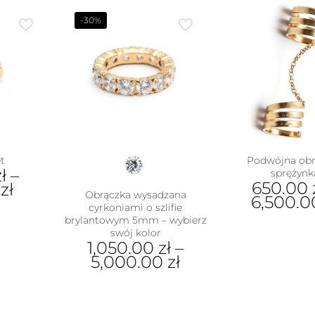
ukt
wiel
-30%
war
e
Opc
antów.
moż
e
wyb
na
na
ać
stro
pro
ie
uktu
Podwójna obr
t
zł
–
sprężynk
650.00
0
zł
Obrączka wysadzana
6,500.
cyrkoniami o szlifie
brylantowym 5mm – wybierz
Ten
ukt
swój kolor
pro
1,050.00
zł
–
ma
e
5,000.00
zł
wiel
antów.
war
e
Ten
Opc
na
produkt
moż
ać
ma