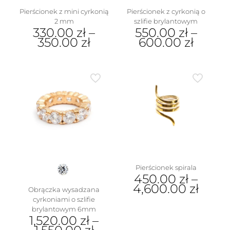
Pierścionek z mini cyrkonią
Pierścionek z cyrkonią o
2 mm
szlifie brylantowym
330.00
zł
–
550.00
zł
–
350.00
zł
600.00
zł
Ten
Ten
produkt
produkt
ma
ma
wiele
wiele
wariantów.
wariantów.
Opcje
Opcje
można
można
wybrać
wybrać
na
na
stronie
stronie
produktu
produktu
Pierścionek spirala
450.00
zł
–
4,600.00
zł
Obrączka wysadzana
cyrkoniami o szlifie
Ten
brylantowym 6mm
produkt
1,520.00
zł
–
ma