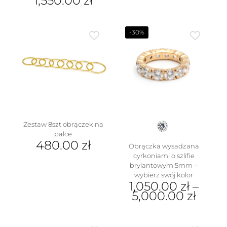
1,550.00
zł
wiele
wariantów.
Ten
Opcje
produkt
można
ma
-30%
wybrać
wiele
na
wariantów.
stronie
Opcje
produktu
można
wybrać
na
stronie
produktu
Zestaw 8szt obrączek na
palce
480.00
zł
Obrączka wysadzana
cyrkoniami o szlifie
brylantowym 5mm –
wybierz swój kolor
1,050.00
zł
–
5,000.00
zł
Ten
produkt