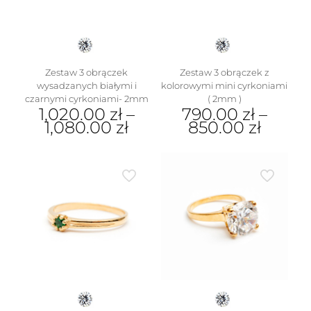
Zestaw 3 obrączek
Zestaw 3 obrączek z
wysadzanych białymi i
kolorowymi mini cyrkoniami
czarnymi cyrkoniami- 2mm
( 2mm )
1,020.00
zł
–
790.00
zł
–
1,080.00
zł
850.00
zł
Ten
Ten
produkt
produkt
ma
ma
wiele
wiele
wariantów.
wariantów.
Opcje
Opcje
można
można
wybrać
wybrać
na
na
stronie
stronie
produktu
produktu