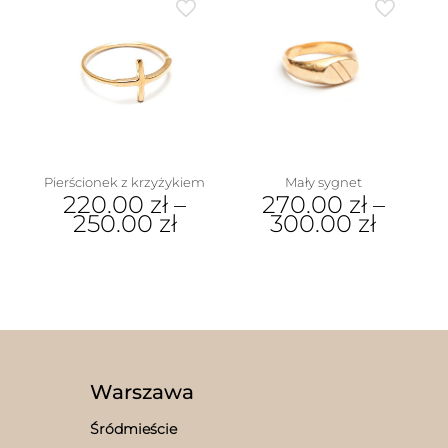
ma
wiele
wariantów.
Opcje
można
wybrać
na
stronie
produktu
Pierścionek z krzyżykiem
Mały sygnet
220.00
zł
–
270.00
zł
–
250.00
zł
300.00
zł
Ten
Ten
produkt
produkt
ma
ma
wiele
wiele
wariantów.
wariantów.
Opcje
Opcje
można
można
wybrać
wybrać
Warszawa
na
na
stronie
stronie
Śródmieście
produktu
produktu