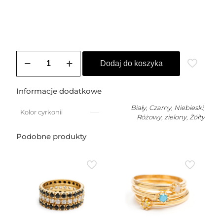
ilość
Pierścionek
Dodaj do koszyka
srebrny
SILVA
(10x10)
Informacje dodatkowe
Biały
,
Czarny
,
Niebieski
,
Kolor cyrkonii
Różowy
,
zielony
,
Żółty
Podobne produkty