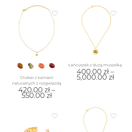
Ten
produkt
ma
wiele
wariantów.
Opcje
można
wybrać
na
stronie
produktu
Łańcuszek z dużą muszelką
400.00
zł
–
5,000.00
zł
Choker z kamieni
naturalnych z rozgwiazdą
Ten
420.00
zł
–
produkt
550.00
zł
ma
wiele
Ten
wariantów.
produkt
Opcje
ma
można
wiele
wybrać
wariantów.
na
Opcje