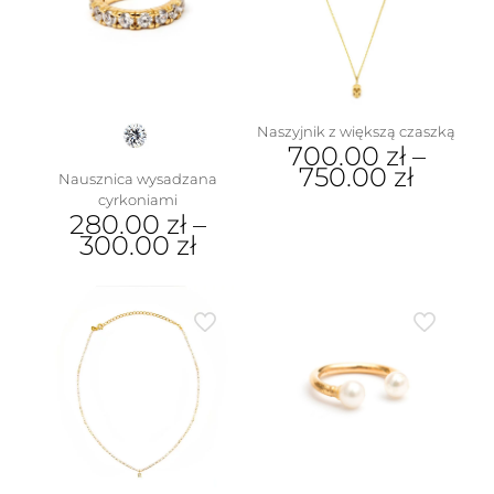
stronie
można
produktu
wybrać
na
stronie
produktu
Naszyjnik z większą czaszką
700.00
zł
–
750.00
zł
Nausznica wysadzana
cyrkoniami
Ten
280.00
zł
–
produkt
300.00
zł
ma
wiele
Ten
wariantów.
produkt
Opcje
ma
można
wiele
wybrać
wariantów.
na
Opcje
stronie
można
produktu
wybrać
na
stronie
produktu