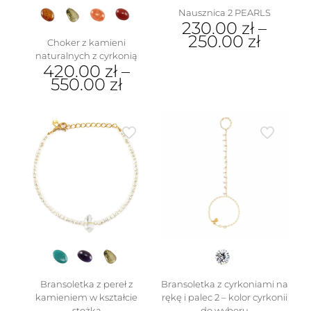
Nausznica 2 PEARLS
230.00
zł
–
250.00
zł
Choker z kamieni
naturalnych z cyrkonią
Ten
420.00
zł
–
produkt
550.00
zł
ma
wiele
Ten
wariantów.
produkt
Opcje
ma
można
wiele
wybrać
wariantów.
na
Opcje
stronie
można
produktu
wybrać
na
stronie
produktu
Bransoletka z pereł z
Bransoletka z cyrkoniami na
kamieniem w kształcie
rękę i palec 2 – kolor cyrkonii
stożka
do wyboru