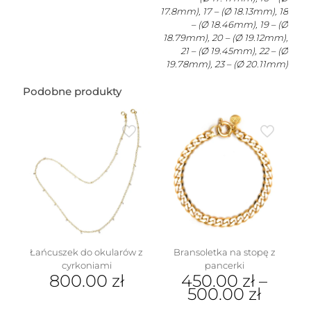
17.8mm), 17 – (Ø 18.13mm), 18
– (Ø 18.46mm), 19 – (Ø
18.79mm), 20 – (Ø 19.12mm),
21 – (Ø 19.45mm), 22 – (Ø
19.78mm), 23 – (Ø 20.11mm)
Podobne produkty
Łańcuszek do okularów z
Bransoletka na stopę z
cyrkoniami
pancerki
800.00
zł
450.00
zł
–
500.00
zł