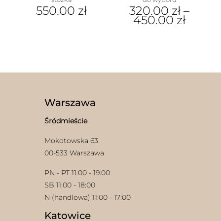
550.00
zł
320.00
zł
–
450.00
zł
Ten
produkt
Ten
ma
produkt
wiele
ma
wariantów.
wiele
Opcje
wariantów.
można
Opcje
wybrać
można
na
wybrać
Warszawa
stronie
na
produktu
stronie
Śródmieście
produktu
Mokotowska 63
00-533 Warszawa
PN - PT 11:00 - 19:00
SB 11:00 - 18:00
N (handlowa) 11:00 - 17:00
Katowice