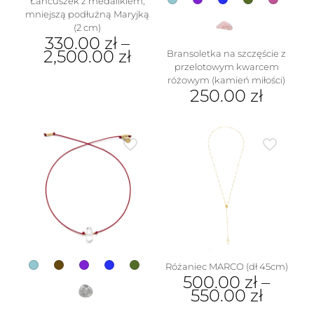
Łańcuszek z medalikiem,
mniejszą podłużną Maryjką
(2 cm)
330.00
zł
–
2,500.00
zł
Bransoletka na szczęście z
przelotowym kwarcem
Ten
różowym (kamień miłości)
produkt
250.00
zł
ma
Ten
wiele
produkt
wariantów.
ma
Opcje
wiele
można
wariantów.
wybrać
Opcje
na
można
stronie
wybrać
produktu
na
stronie
produktu
Różaniec MARCO (dł 45cm)
500.00
zł
–
550.00
zł
Ten