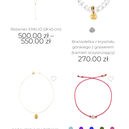
wybrać
na
stronie
produktu
Różaniec EMILIO (dł 45 cm)
500.00
zł
–
550.00
zł
Bransoletka z kryształu
górskiego z grawerem
Ten
(kamień oczyszczający)
produkt
270.00
zł
ma
wiele
wariantów.
Opcje
można
wybrać
na
stronie
produktu