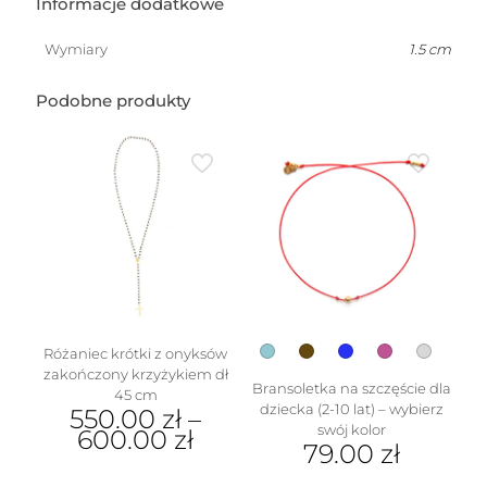
Informacje dodatkowe
Wymiary
1.5 cm
Podobne produkty
Różaniec krótki z onyksów
zakończony krzyżykiem dł
Bransoletka na szczęście dla
45 cm
dziecka (2-10 lat) – wybierz
550.00
zł
–
swój kolor
600.00
zł
79.00
zł
Ten
Ten
produkt