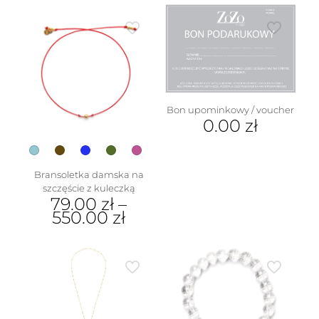
produkt
ma
ma
wiele
wiele
wariantów.
wariantów.
Opcje
Opcje
można
można
wybrać
wybrać
na
na
stronie
Bon upominkowy / voucher
stronie
0.00
zł
produktu
produktu
Bransoletka damska na
szczęście z kuleczką
79.00
zł
–
550.00
zł
Ten
produkt
ma
wiele
wariantów.
Opcje
można