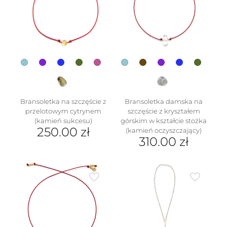
można
Opcje
wybrać
można
na
wybrać
stronie
na
produktu
stronie
produktu
Bransoletka na szczęście z
Bransoletka damska na
przelotowym cytrynem
szczęście z kryształem
(kamień sukcesu)
górskim w kształcie stożka
250.00
zł
(kamień oczyszczający)
310.00
zł
Ten
produkt
Ten
ma
produkt
wiele
ma
wariantów.
wiele
Opcje
wariantów.
można
Opcje
wybrać
można
na
wybrać