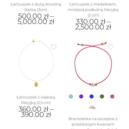
Łańcuszek z dużą dowolną
Łańcuszek z medalikiem,
literką (3cm)
mniejszą podłużną Maryjką
500.00
zł
–
(2 cm)
5,000.00
zł
330.00
zł
–
2,500.00
zł
Ten
produkt
Ten
ma
produkt
wiele
ma
wariantów.
wiele
Opcje
wariantów.
można
Opcje
wybrać
można
na
wybrać
stronie
na
produktu
stronie
produktu
Łańcuszek z większą
Maryjką (2,5 cm)
360.00
zł
–
390.00
zł
Bransoletka na szczęście z
Ten
przelotowym kwarcem
produkt