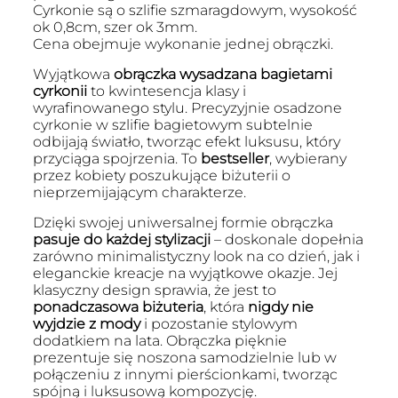
Cyrkonie są o szlifie szmaragdowym, wysokość
ok 0,8cm, szer ok 3mm.
Cena obejmuje wykonanie jednej obrączki.
Wyjątkowa
obrączka wysadzana bagietami
cyrkonii
to kwintesencja klasy i
wyrafinowanego stylu. Precyzyjnie osadzone
cyrkonie w szlifie bagietowym subtelnie
odbijają światło, tworząc efekt luksusu, który
przyciąga spojrzenia. To
bestseller
, wybierany
przez kobiety poszukujące biżuterii o
nieprzemijającym charakterze.
Dzięki swojej uniwersalnej formie obrączka
pasuje do każdej stylizacji
– doskonale dopełnia
zarówno minimalistyczny look na co dzień, jak i
eleganckie kreacje na wyjątkowe okazje. Jej
klasyczny design sprawia, że jest to
ponadczasowa biżuteria
, która
nigdy nie
wyjdzie z mody
i pozostanie stylowym
dodatkiem na lata. Obrączka pięknie
prezentuje się noszona samodzielnie lub w
połączeniu z innymi pierścionkami, tworząc
spójną i luksusową kompozycję.