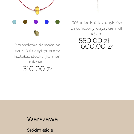
stronie
na
produktu
stronie
produktu
Różaniec krótki z onyksów
zakończony krzyżykiem dł
45 cm
550.00
zł
–
600.00
zł
Bransoletka damska na
szczęście z cytrynem w
Ten
kształcie stożka (kamień
produkt
sukcesu)
ma
310.00
zł
wiele
Ten
wariantów.
produkt
Opcje
ma
można
wiele
wybrać
wariantów.
na
Opcje
stronie
można
produktu
wybrać
Warszawa
na
stronie
Śródmieście
produktu