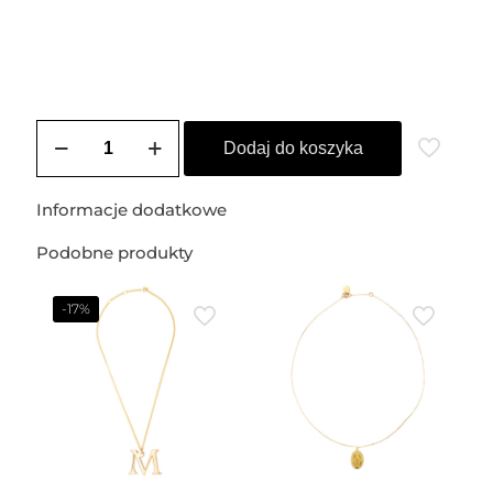
ilość
Obrączka
Dodaj do koszyka
pozłacana
BIANCA
(bagieta)
Informacje dodatkowe
Podobne produkty
-17%