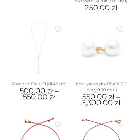
różowym (kamień miłości)
ma
250.00
zł
wiele
Ten
wariantów.
produkt
Opcje
ma
można
wiele
wybrać
wariantów.
na
Opcje
stronie
można
produktu
wybrać
na
stronie
produktu
Różaniec EMILIO (dł 45 cm)
Kolczyki sztyfty PEARLS 3
500.00
zł
–
(perły 9-10 mm)
550.00
zł
550.00
zł
–
3,300.00
zł
Ten
produkt
Ten
ma
produkt
wiele
ma
wariantów.
wiele
Opcje
wariantów.