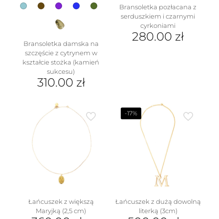
Bransoletka pozłacana z
serduszkiem i czarnymi
cyrkoniami
280.00
zł
Bransoletka damska na
szczęście z cytrynem w
kształcie stożka (kamień
sukcesu)
310.00
zł
Ten
produkt
ma
-17%
wiele
wariantów.
Opcje
można
wybrać
na
stronie
produktu
Łańcuszek z większą
Łańcuszek z dużą dowolną
Maryjką (2,5 cm)
literką (3cm)