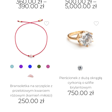
360.00
zł
–
500.00
zł
–
390.00
zł
5,000.00
zł
Ten
Ten
produkt
produkt
ma
ma
wiele
wiele
wariantów.
wariantów.
Opcje
Opcje
można
można
wybrać
wybrać
na
na
stronie
stronie
produktu
produktu
Pierścionek z dużą okrągłą
cyrkonią o szlifie
Bransoletka na szczęście z
brylantowym
przelotowym kwarcem
750.00
zł
różowym (kamień miłości)
Ten
250.00
zł
produkt
Ten
ma
produkt