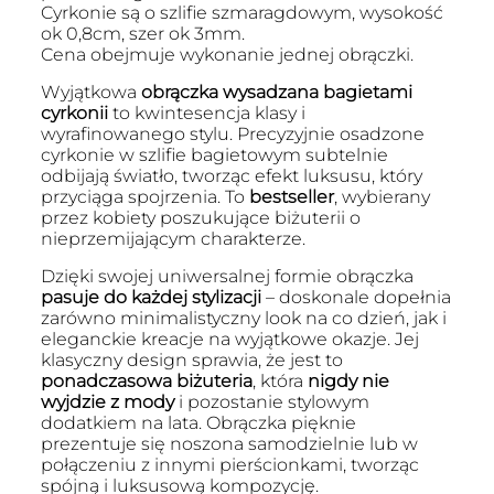
Cyrkonie są o szlifie szmaragdowym, wysokość
ok 0,8cm, szer ok 3mm.
Cena obejmuje wykonanie jednej obrączki.
Wyjątkowa
obrączka wysadzana bagietami
cyrkonii
to kwintesencja klasy i
wyrafinowanego stylu. Precyzyjnie osadzone
cyrkonie w szlifie bagietowym subtelnie
odbijają światło, tworząc efekt luksusu, który
przyciąga spojrzenia. To
bestseller
, wybierany
przez kobiety poszukujące biżuterii o
nieprzemijającym charakterze.
Dzięki swojej uniwersalnej formie obrączka
pasuje do każdej stylizacji
– doskonale dopełnia
zarówno minimalistyczny look na co dzień, jak i
eleganckie kreacje na wyjątkowe okazje. Jej
klasyczny design sprawia, że jest to
ponadczasowa biżuteria
, która
nigdy nie
wyjdzie z mody
i pozostanie stylowym
dodatkiem na lata. Obrączka pięknie
prezentuje się noszona samodzielnie lub w
połączeniu z innymi pierścionkami, tworząc
spójną i luksusową kompozycję.