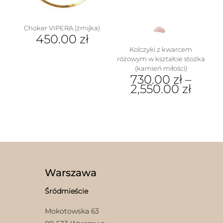
stronie
stronie
produktu
produktu
Choker VIPERA (żmijka)
450.00
zł
Kolczyki z kwarcem
różowym w kształcie stożka
(kamień miłości)
730.00
zł
–
2,550.00
zł
Ten
produkt
ma
wiele
wariantów.
Opcje
można
wybrać
Warszawa
na
stronie
Śródmieście
produktu
Mokotowska 63