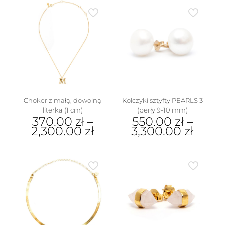
wiele
ma
wariantów.
wiele
Opcje
wariantów.
można
Opcje
wybrać
można
na
wybrać
stronie
na
produktu
stronie
produktu
Choker z małą, dowolną
Kolczyki sztyfty PEARLS 3
literką (1 cm)
(perły 9-10 mm)
370.00
zł
–
550.00
zł
–
2,300.00
zł
3,300.00
zł
Ten
Ten
produkt
produkt
ma
ma
wiele
wiele
wariantów.
wariantów.
Opcje
Opcje
można
można
wybrać
wybrać
na
na