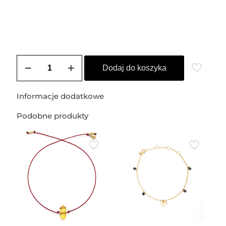
ilość
Obrączka
Dodaj do koszyka
pozłacana
BIANCA
(bagieta)
Informacje dodatkowe
Podobne produkty