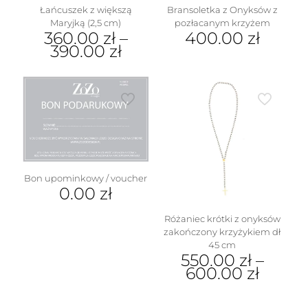
Łańcuszek z większą
Bransoletka z Onyksów z
Maryjką (2,5 cm)
pozłacanym krzyżem
360.00
zł
–
400.00
zł
390.00
zł
Ten
produkt
ma
wiele
wariantów.
Opcje
można
wybrać
na
Bon upominkowy / voucher
stronie
0.00
zł
produktu
Różaniec krótki z onyksów
zakończony krzyżykiem dł
45 cm
550.00
zł
–
600.00
zł
Ten
produkt