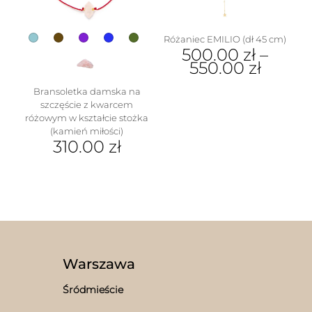
stronie
produktu
Różaniec EMILIO (dł 45 cm)
500.00
zł
–
550.00
zł
Ten
Bransoletka damska na
produkt
szczęście z kwarcem
ma
różowym w kształcie stożka
wiele
(kamień miłości)
wariantów.
310.00
zł
Opcje
Ten
można
produkt
wybrać
ma
na
wiele
stronie
wariantów.
produktu
Opcje
można
wybrać
Warszawa
na
stronie
Śródmieście
produktu