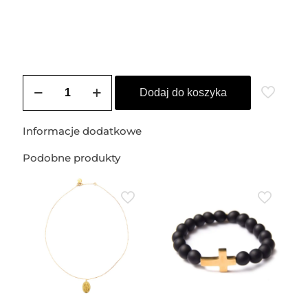
ilość
Obrączka
Dodaj do koszyka
pozłacana
BIANCA
(bagieta)
Informacje dodatkowe
Podobne produkty