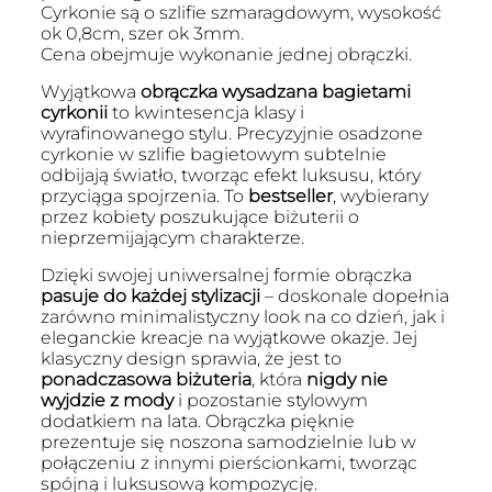
Cyrkonie są o szlifie szmaragdowym, wysokość
ok 0,8cm, szer ok 3mm.
Cena obejmuje wykonanie jednej obrączki.
Wyjątkowa
obrączka wysadzana bagietami
cyrkonii
to kwintesencja klasy i
wyrafinowanego stylu. Precyzyjnie osadzone
cyrkonie w szlifie bagietowym subtelnie
odbijają światło, tworząc efekt luksusu, który
przyciąga spojrzenia. To
bestseller
, wybierany
przez kobiety poszukujące biżuterii o
nieprzemijającym charakterze.
Dzięki swojej uniwersalnej formie obrączka
pasuje do każdej stylizacji
– doskonale dopełnia
zarówno minimalistyczny look na co dzień, jak i
eleganckie kreacje na wyjątkowe okazje. Jej
klasyczny design sprawia, że jest to
ponadczasowa biżuteria
, która
nigdy nie
wyjdzie z mody
i pozostanie stylowym
dodatkiem na lata. Obrączka pięknie
prezentuje się noszona samodzielnie lub w
połączeniu z innymi pierścionkami, tworząc
spójną i luksusową kompozycję.