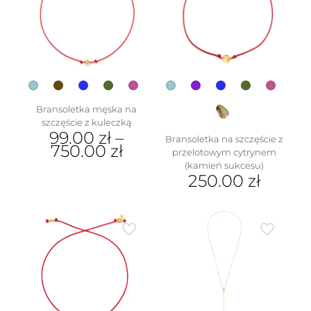
Opcje
na
można
stronie
wybrać
produktu
na
stronie
produktu
Bransoletka męska na
szczęście z kuleczką
99.00
zł
–
Bransoletka na szczęście z
750.00
zł
przelotowym cytrynem
(kamień sukcesu)
Ten
250.00
zł
produkt
ma
Ten
wiele
produkt
wariantów.
ma
Opcje
wiele
można
wariantów.
wybrać
Opcje
na
można
stronie
wybrać
produktu
na