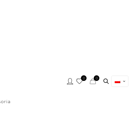
0
0
oria