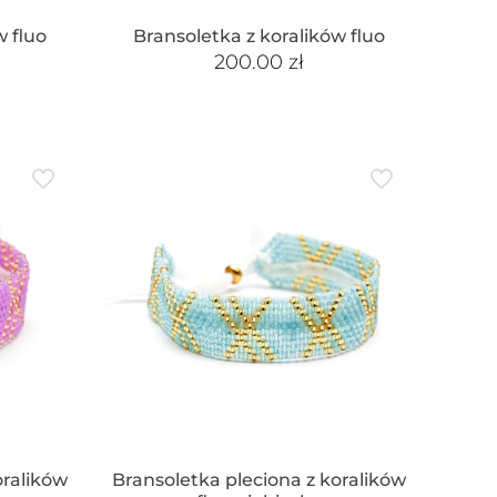
w fluo
Bransoletka z koralików fluo
200.00
zł
oralików
Bransoletka pleciona z koralików