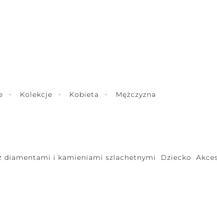
e
Kolekcje
Kobieta
Mężczyzna
 z diamentami i kamieniami szlachetnymi
Dziecko
Akces