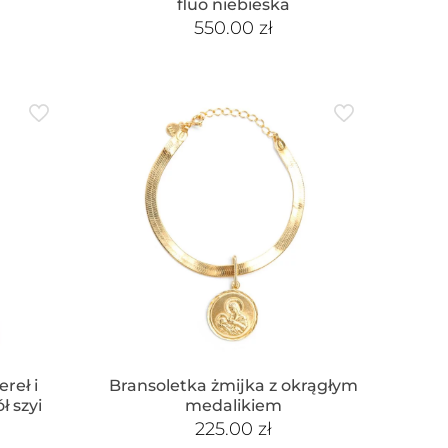
fluo niebieska
550.00
zł
reł i
Bransoletka żmijka z okrągłym
ł szyi
medalikiem
225.00
zł