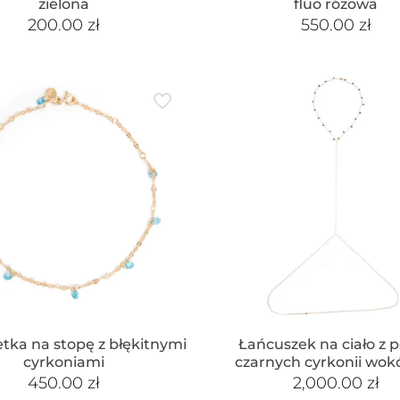
zielona
fluo różowa
200.00
zł
550.00
zł
etka na stopę z błękitnymi
Łańcuszek na ciało z pe
cyrkoniami
czarnych cyrkonii wokó
450.00
zł
2,000.00
zł