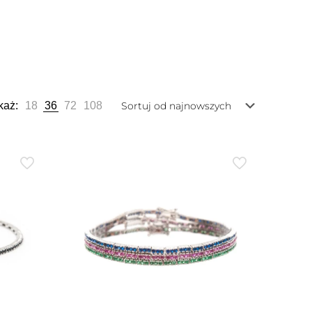
każ:
18
36
72
108