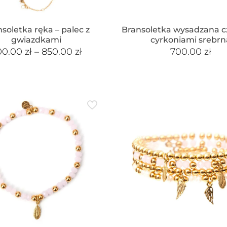
soletka ręka – palec z
Bransoletka wysadzana 
gwiazdkami
cyrkoniami srebrn
00.00
zł
–
850.00
zł
700.00
zł