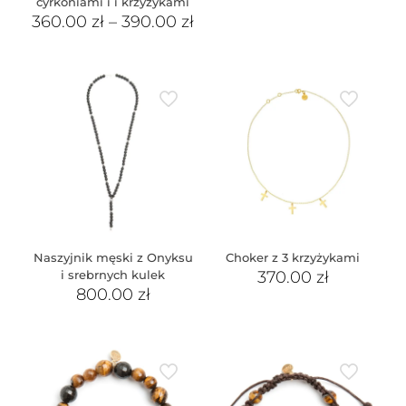
cyrkoniami i i krzyżykami
360.00
zł
–
390.00
zł
Naszyjnik męski z Onyksu
Choker z 3 krzyżykami
i srebrnych kulek
370.00
zł
800.00
zł