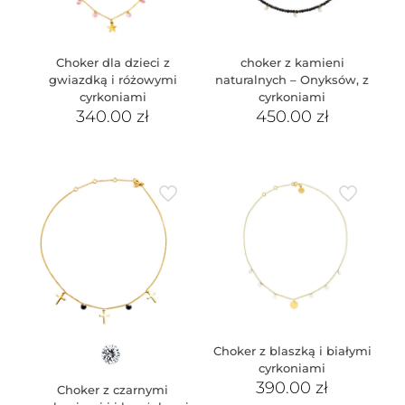
Choker dla dzieci z
choker z kamieni
gwiazdką i różowymi
naturalnych – Onyksów, z
cyrkoniami
cyrkoniami
340.00
zł
450.00
zł
Choker z blaszką i białymi
cyrkoniami
390.00
zł
Choker z czarnymi