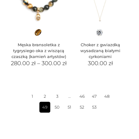
Męska bransoletka z
Choker z gwiazdką
tygrysiego oka z wiszącą
wysadzaną białymi
czaszką (kamień artystów)
cyrkoniami
280.00
zł
–
300.00
zł
300.00
zł
1
2
3
…
46
47
48
49
50
51
52
53