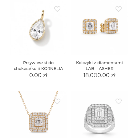
Przywieszki do
Kolczyki z diamentami
chokera/kolii KORNELIA
LAB – ASHER
0.00
zł
18,000.00
zł