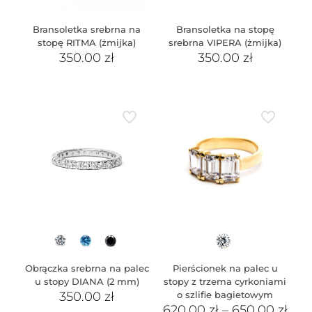
Bransoletka srebrna na
Bransoletka na stopę
stopę RITMA (żmijka)
srebrna VIPERA (żmijka)
350.00
zł
350.00
zł
Obrączka srebrna na palec
Pierścionek na palec u
u stopy DIANA (2 mm)
stopy z trzema cyrkoniami
350.00
zł
o szlifie bagietowym
620.00
zł
–
650.00
zł