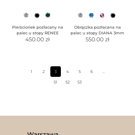
Pierścionek pozłacany na
Obrączka pozłacana na
palec u stopy RENEE
palec u stopy DIANA 3mm
450.00
zł
550.00
zł
1
2
3
4
5
6
…
51
52
53
Warszawa