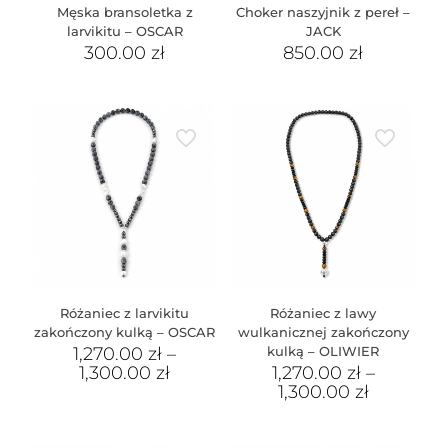
Męska bransoletka z
Choker naszyjnik z pereł –
larvikitu – OSCAR
JACK
300.00
zł
850.00
zł
Różaniec z larvikitu
Różaniec z lawy
zakończony kulką – OSCAR
wulkanicznej zakończony
1,270.00
zł
–
kulką – OLIWIER
1,300.00
zł
1,270.00
zł
–
1,300.00
zł