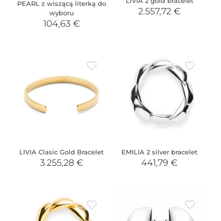
LIVIA 2 gold bracelet
PEARL z wiszącą literką do
2.557,72
€
wyboru
104,63
€
LIVIA Clasic Gold Bracelet
EMILIA 2 silver bracelet
3.255,28
€
441,79
€