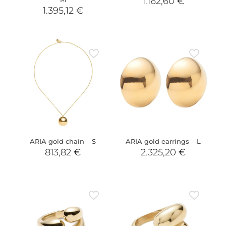
1.162,60
€
1.395,12
€
ARIA gold chain – S
ARIA gold earrings – L
813,82
€
2.325,20
€