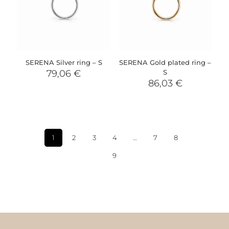
SERENA Silver ring – S
SERENA Gold plated ring –
79,06
€
S
86,03
€
1
2
3
4
…
7
8
9