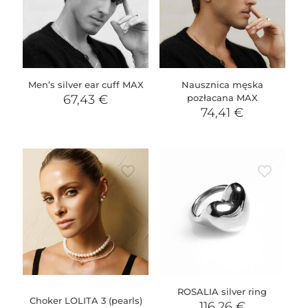
Men’s silver ear cuff MAX
Nausznica męska
67,43
€
pozłacana MAX
74,41
€
ROSALIA silver ring
Choker LOLITA 3 (pearls)
116,26
€