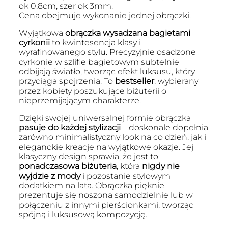
ok 0,8cm, szer ok 3mm.
Cena obejmuje wykonanie jednej obrączki.
Wyjątkowa
obrączka wysadzana bagietami
cyrkonii
to kwintesencja klasy i
wyrafinowanego stylu. Precyzyjnie osadzone
cyrkonie w szlifie bagietowym subtelnie
odbijają światło, tworząc efekt luksusu, który
przyciąga spojrzenia. To
bestseller
, wybierany
przez kobiety poszukujące biżuterii o
nieprzemijającym charakterze.
Dzięki swojej uniwersalnej formie obrączka
pasuje do każdej stylizacji
– doskonale dopełnia
zarówno minimalistyczny look na co dzień, jak i
eleganckie kreacje na wyjątkowe okazje. Jej
klasyczny design sprawia, że jest to
ponadczasowa biżuteria
, która
nigdy nie
wyjdzie z mody
i pozostanie stylowym
dodatkiem na lata. Obrączka pięknie
prezentuje się noszona samodzielnie lub w
połączeniu z innymi pierścionkami, tworząc
spójną i luksusową kompozycję.