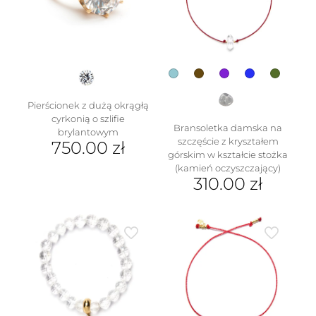
można
wybrać
na
stronie
produktu
Pierścionek z dużą okrągłą
cyrkonią o szlifie
Bransoletka damska na
brylantowym
szczęście z kryształem
750.00
zł
górskim w kształcie stożka
Ten
(kamień oczyszczający)
produkt
310.00
zł
ma
Ten
wiele
produkt
wariantów.
ma
Opcje
wiele
można
wariantów.
wybrać
Opcje
na
można
stronie
wybrać
produktu
na