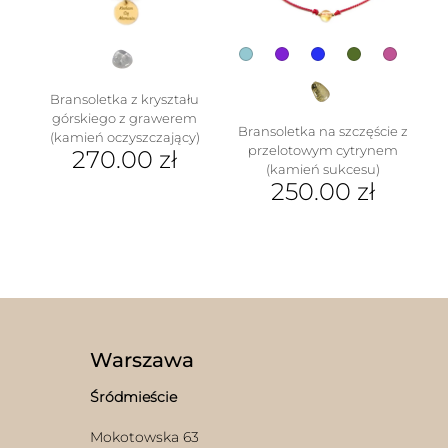
stronie
produktu
Bransoletka z kryształu
górskiego z grawerem
Bransoletka na szczęście z
(kamień oczyszczający)
przelotowym cytrynem
270.00
zł
(kamień sukcesu)
250.00
zł
Ten
produkt
ma
wiele
wariantów.
Opcje
można
wybrać
Warszawa
na
stronie
Śródmieście
produktu
Mokotowska 63