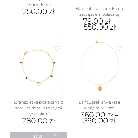
serduszkiem
Bransoletka damska na
250.00
zł
szczęście z kuleczką
79.00
zł
–
550.00
zł
Ten
produkt
ma
wiele
wariantów.
Opcje
można
wybrać
na
stronie
produktu
Bransoletka pozłacana z
Łańcuszek z większą
serduszkiem i czarnymi
Maryjką (2,5 cm)
360.00
zł
–
cyrkoniami
280.00
zł
390.00
zł
Ten
produkt