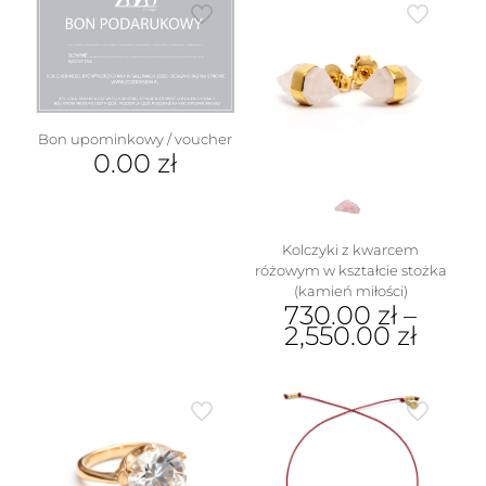
ma
wiele
wariantów.
Opcje
można
wybrać
na
Bon upominkowy / voucher
stronie
0.00
zł
produktu
Kolczyki z kwarcem
różowym w kształcie stożka
(kamień miłości)
730.00
zł
–
2,550.00
zł
Ten
produkt
ma
wiele
wariantów.
Opcje