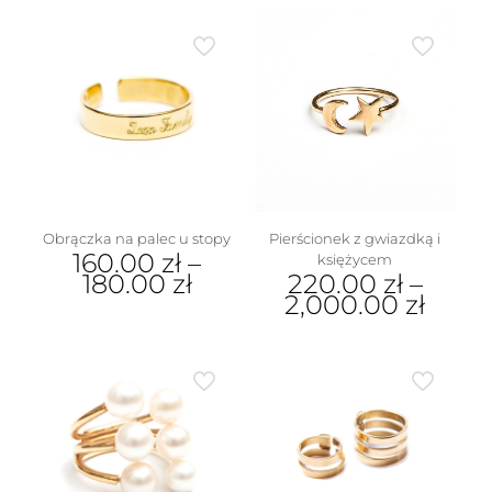
Obrączka na palec u stopy
Pierścionek z gwiazdką i
160.00
zł
–
księżycem
180.00
zł
220.00
zł
–
2,000.00
zł
Ten
produkt
Ten
ma
produkt
wiele
ma
wariantów.
wiele
Opcje
wariantów.
można
Opcje
wybrać
można
na
wybrać