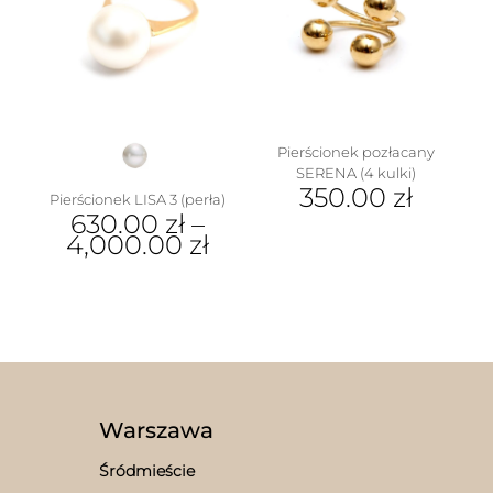
Opcje
Opcje
można
można
wybrać
wybrać
na
na
stronie
stronie
produktu
produktu
Pierścionek pozłacany
SERENA (4 kulki)
350.00
zł
Pierścionek LISA 3 (perła)
630.00
zł
–
Ten
4,000.00
zł
produkt
ma
Ten
wiele
produkt
wariantów.
ma
Opcje
wiele
można
wariantów.
wybrać
Opcje
na
można
stronie
wybrać
Warszawa
produktu
na
stronie
Śródmieście
produktu