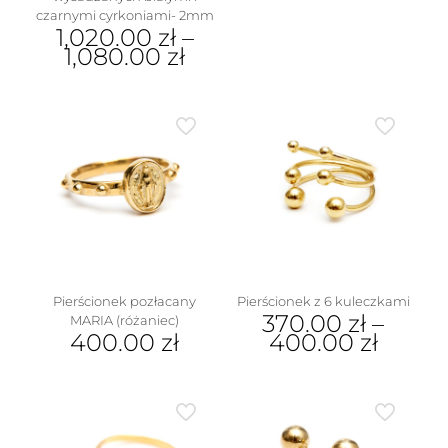
Ten
czarnymi cyrkoniami- 2mm
produkt
1,020.00
zł
–
ma
1,080.00
zł
wiele
wariantów.
Ten
Opcje
produkt
można
ma
wybrać
wiele
na
wariantów.
stronie
Opcje
produktu
można
wybrać
na
stronie
produktu
Pierścionek pozłacany
Pierścionek z 6 kuleczkami
370.00
zł
–
MARIA (różaniec)
400.00
zł
400.00
zł
Ten
Ten
produkt
produkt
ma
ma
wiele
wiele
wariantów.
wariantów.