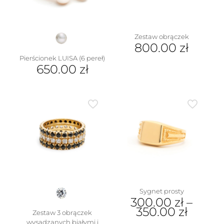
stronie
na
produktu
stronie
produktu
Zestaw obrączek
800.00
zł
Pierścionek LUISA (6 pereł)
Ten
650.00
zł
produkt
ma
Ten
wiele
produkt
wariantów.
ma
Opcje
wiele
można
wariantów.
wybrać
Opcje
na
można
stronie
wybrać
produktu
na
stronie
produktu
Sygnet prosty
300.00
zł
–
350.00
zł
Zestaw 3 obrączek
wysadzanych białymi i