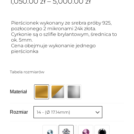
1,050.00
zł
–
5,000.00
zł
Pierścionek wykonany ze srebra próby 925,
pozłoconego 2 mikronami 24k złota.
Cyrkonie są o szlifie brylantowym, średnica to
ok. 5mm.
Cena obejmuje wykonanie jednego
pierścionka
Tabela rozmiarów
Materiał
Rozmiar