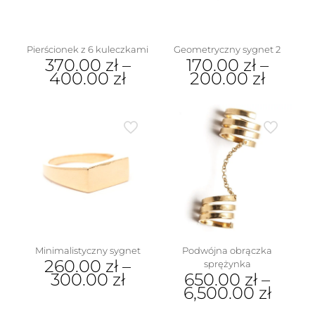
na
stronie
produktu
Pierścionek z 6 kuleczkami
Geometryczny sygnet 2
370.00
zł
–
170.00
zł
–
400.00
zł
200.00
zł
Ten
Ten
produkt
produkt
ma
ma
wiele
wiele
wariantów.
wariantów.
Opcje
Opcje
można
można
wybrać
wybrać
na
na
stronie
stronie
produktu
produktu
Podwójna obrączka
Minimalistyczny sygnet
260.00
zł
–
sprężynka
650.00
zł
–
300.00
zł
6,500.00
zł
Ten
Ten
produkt