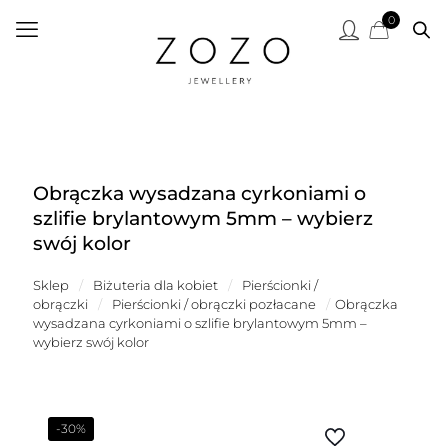
0
Obrączka wysadzana cyrkoniami o
szlifie brylantowym 5mm – wybierz
swój kolor
Sklep
/
Biżuteria dla kobiet
/
Pierścionki /
obrączki
/
Pierścionki / obrączki pozłacane
/
Obrączka
wysadzana cyrkoniami o szlifie brylantowym 5mm –
wybierz swój kolor
-30%