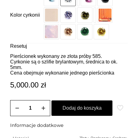
Kolor cyrkonii
Resetuj
Pierścionek wykonany ze złota próby 585.
Cyrkonie są o szlifie brylantowym, średnica to ok.
5mm.
Cena obejmuje wykonanie jednego pierścionka
5,000.00
zł
ilość
Obrączka
Dodaj do koszyka
wysadzana
cyrkoniami
o
Informacje dodatkowe
szlifie
brylantowym