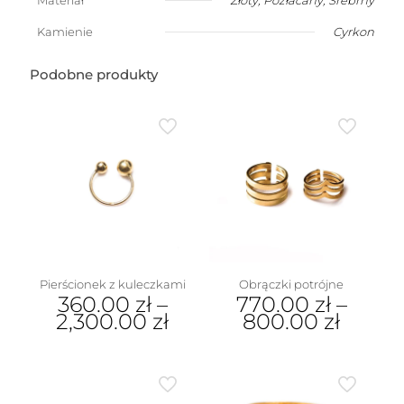
Materiał
Złoty
,
Pozłacany
,
Srebrny
5mm
-
Kamienie
Cyrkon
wybierz
swój
Podobne produkty
kolor
Pierścionek z kuleczkami
Obrączki potrójne
360.00
zł
–
770.00
zł
–
2,300.00
zł
800.00
zł
Ten
Ten
produkt
produkt
ma
ma
wiele
wiele