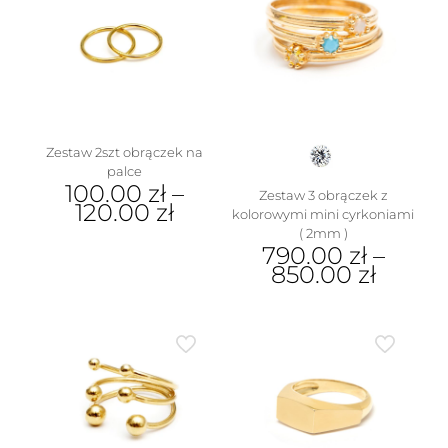
wariantów.
wariantów.
Opcje
Opcje
można
można
wybrać
wybrać
na
na
stronie
stronie
produktu
produktu
Zestaw 2szt obrączek na
palce
100.00
zł
–
Zestaw 3 obrączek z
120.00
zł
kolorowymi mini cyrkoniami
( 2mm )
Ten
790.00
zł
–
produkt
850.00
zł
ma
wiele
Ten
wariantów.
produkt
Opcje
ma
można
wiele
wybrać
wariantów.
na
Opcje
stronie
można
produktu
wybrać