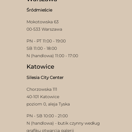
stronie
produktu
Śródmieście
Mokotowska 63
00-533 Warszawa
PN - PT 11:00 - 19:00
SB 11:00 - 18:00
N (handlowa) 11:00 - 17:00
Katowice
Silesia City Center
Chorzowska 111
40-101 Katowice
poziom 0, aleja Tyska
PN - SB 10:00 - 21:00
N (handlowa) - butik czynny według
grafiku otwarcia galerii