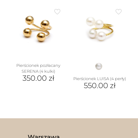
produkt
ma
ma
wiele
wiele
wariantów.
wariantów.
Opcje
Opcje
można
można
wybrać
wybrać
na
na
stronie
stronie
produktu
produktu
Pierścionek pozłacany
SERENA (4 kulki)
350.00
zł
Pierścionek LUISA (4 perły)
550.00
zł
Ten
produkt
ma
wiele
wariantów.
Opcje
można
wybrać
na
Warszawa