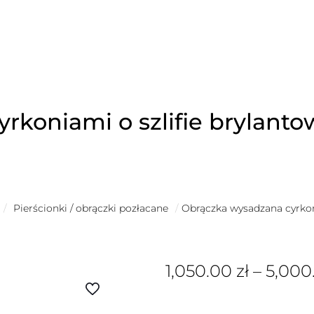
rkoniami o szlifie brylan
/
Pierścionki / obrączki pozłacane
/
Obrączka wysadzana cyrkon
1,050.00
zł
–
5,000