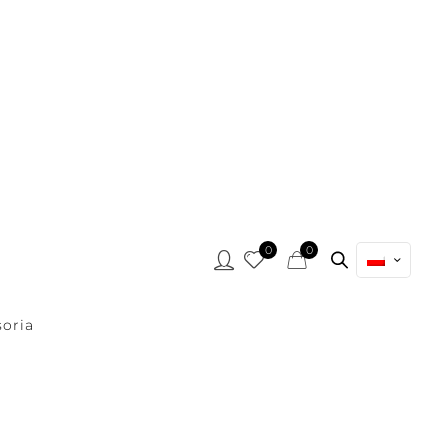
0
0
oria