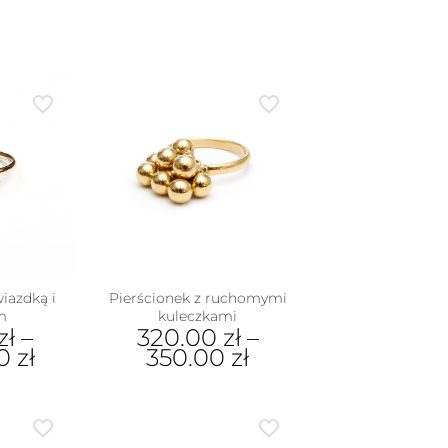
iazdką i
Pierścionek z ruchomymi
m
kuleczkami
zł
–
320.00
zł
–
00
zł
350.00
zł
Ten
dukt
produkt
ma
e
wiele