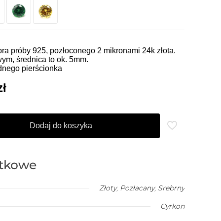
ra próby 925, pozłoconego 2 mikronami 24k złota.
owym, średnica to ok. 5mm.
dnego pierścionka
Aktualna
zł
cena
wynosi:
Dodaj do koszyka
ł.
1,050.00 zł.
atkowe
Złoty
,
Pozłacany
,
Srebrny
Cyrkon