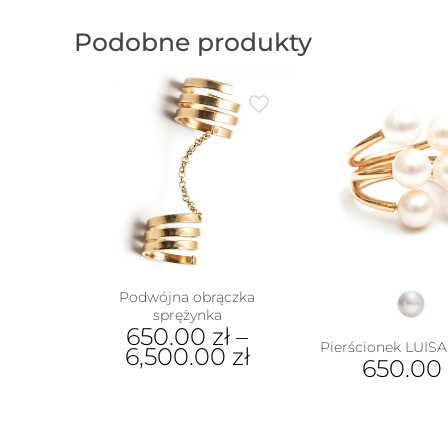
Podobne produkty
Podwójna obrączka
sprężynka
650.00
zł
–
Pierścionek LUISA 
6,500.00
zł
650.00
Ten
Ten
produkt
prod
ma
ma
wiele