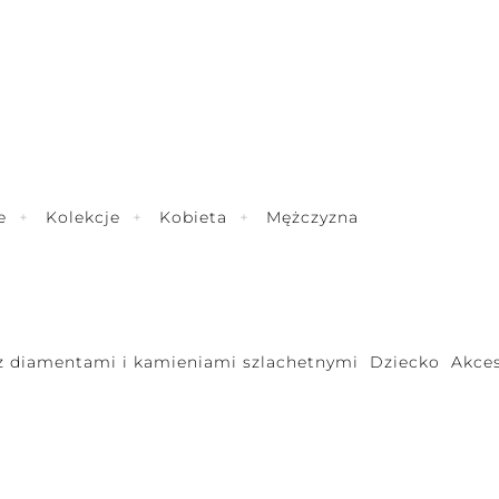
e
Kolekcje
Kobieta
Mężczyzna
 z diamentami i kamieniami szlachetnymi
Dziecko
Akces