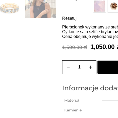
Resetuj
Pierścionek wykonany ze sreb
Cyrkonie są o szlifie brylant
Cena obejmuje wykonanie je
Pierwotna
1,050.00
1,500.00
zł
cena
wynosiła:
ilość
Obrączka
1,500.00 z
wysadzana
cyrkoniami
o
szlifie
Informacje dod
brylantowym
5mm
-
Materiał
wybierz
swój
Kamienie
kolor