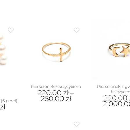
Pierścionek z krzyżykiem
Pierścionek z gw
220.00
zł
–
księżyce
220.00
250.00
zł
(6 pereł)
2,000.
zł
Ten
Ten
produkt
pro
ma
ukt
ma
wiele
wiel
wariantów.