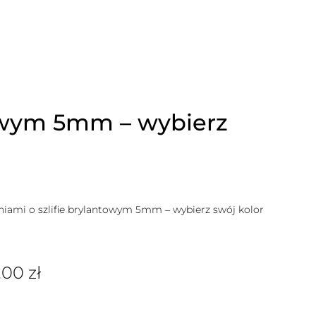
towym 5mm – wybierz
iami o szlifie brylantowym 5mm – wybierz swój kolor
.00
zł