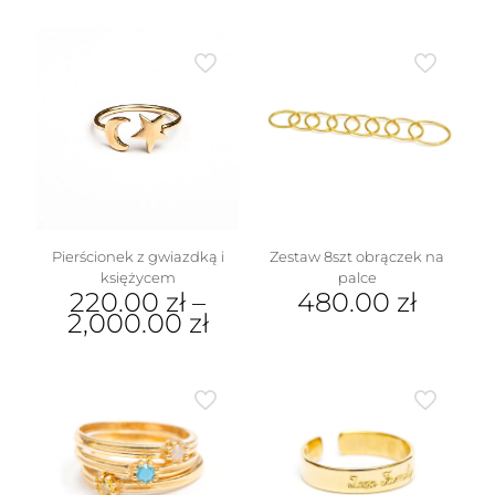
ma
Ten
wiele
produkt
wariantów.
ma
Opcje
wiele
można
wariantów.
wybrać
Opcje
na
można
stronie
wybrać
produktu
na
stronie
produktu
Pierścionek z gwiazdką i
Zestaw 8szt obrączek na
księżycem
palce
220.00
zł
–
480.00
zł
2,000.00
zł
Ten
produkt
ma
wiele
wariantów.
Opcje
można