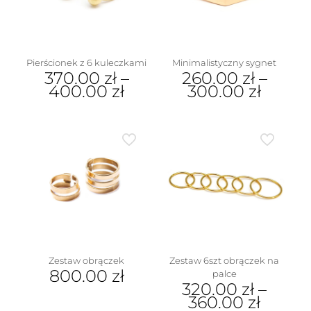
wybrać
produktu
na
stronie
produktu
Pierścionek z 6 kuleczkami
Minimalistyczny sygnet
370.00
zł
–
260.00
zł
–
400.00
zł
300.00
zł
Ten
Ten
produkt
produkt
ma
ma
wiele
wiele
wariantów.
wariantów.
Opcje
Opcje
można
można
wybrać
wybrać
na
na
stronie
stronie
produktu
produktu
Zestaw obrączek
Zestaw 6szt obrączek na
800.00
zł
palce
320.00
zł
–
Ten
360.00
zł
produkt