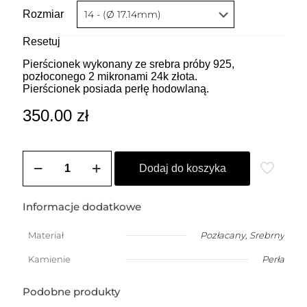
Rozmiar
Resetuj
Pierścionek wykonany ze srebra próby 925,
pozłoconego 2 mikronami 24k złota.
Pierścionek posiada perłę hodowlaną.
350.00
zł
ilość
Pierścionek
Dodaj do koszyka
LISA
1
(perła)
Informacje dodatkowe
Materiał
Pozłacany
,
Srebrny
Kamienie
Perła
Podobne produkty