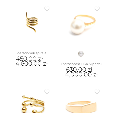
Pierścionek spirala
450.00
zł
–
4,600.00
zł
Pierścionek LISA 3 (perła)
630.00
zł
–
Ten
4,000.00
zł
produkt
ma
Ten
wiele
produkt
wariantów.
ma
Opcje
wiele
można
wariantów.
wybrać
Opcje
na
można
stronie