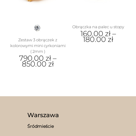
wybrać
na
stronie
produktu
Obrączka na palec u stopy
160.00
zł
–
180.00
zł
Zestaw 3 obrączek z
kolorowymi mini cyrkoniami
Ten
( 2mm )
produkt
790.00
zł
–
ma
850.00
zł
wiele
wariantów.
Ten
Opcje
produkt
można
ma
wybrać
wiele
na
wariantów.
stronie
Opcje
produktu
można
wybrać
Warszawa
na
stronie
Śródmieście
produktu