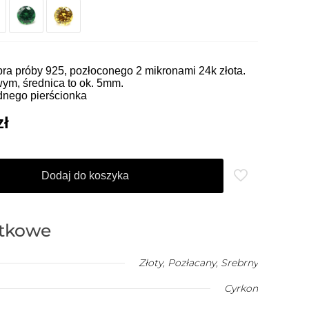
ra próby 925, pozłoconego 2 mikronami 24k złota.
owym, średnica to ok. 5mm.
dnego pierścionka
Aktualna
zł
cena
wynosi:
Dodaj do koszyka
ł.
1,050.00 zł.
atkowe
Złoty
,
Pozłacany
,
Srebrny
Cyrkon