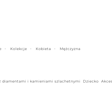
e
Kolekcje
Kobieta
Mężczyzna
 z diamentami i kamieniami szlachetnymi
Dziecko
Akces