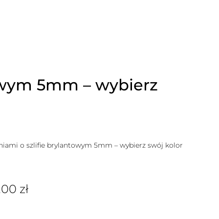
towym 5mm – wybierz
iami o szlifie brylantowym 5mm – wybierz swój kolor
.00
zł