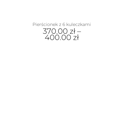
na
iantów.
stronie
je
produktu
na
rać
Pierścionek z 6 kuleczkami
370.00
zł
–
nie
400.00
zł
duktu
Ten
produkt
ma
wiele
wariantów.
Opcje
można
wybrać
na
stronie
produktu