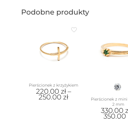
Podobne produkty
Pierścionek z krzyżykiem
220.00
zł
–
250.00
zł
Pierścionek z mini
2 mm
Ten
330.00
z
produkt
350.00
ma
wiele
Ten
wariantów.