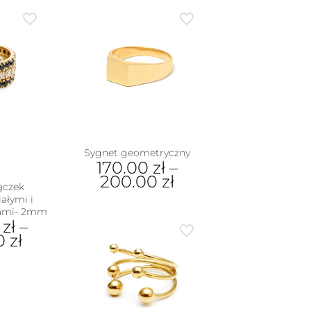
produkt
na
ma
rać
wiele
wariantów.
nie
Opcje
duktu
można
wybrać
na
stronie
produktu
Sygnet geometryczny
170.00
zł
–
200.00
zł
ączek
ałymi i
Ten
iami- 2mm
produkt
0
zł
–
ma
00
zł
wiele
wariantów.
Opcje
dukt
można
wybrać
e