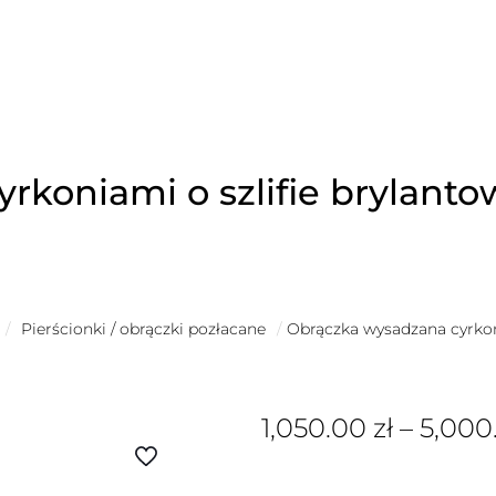
rkoniami o szlifie brylan
/
Pierścionki / obrączki pozłacane
/
Obrączka wysadzana cyrkon
1,050.00
zł
–
5,000