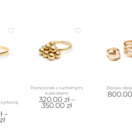
Pierścionek z ruchomymi
Zestaw obrą
800.0
kuleczkami
320.00
zł
–
Ten
 cyrkonią
350.00
zł
pro
ł
–
Ten
ma
zł
produkt
wiel
ma
war
wiele
Opc