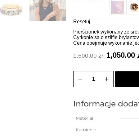
Resetuj
Pierścionek wykonany ze sreb
Cyrkonie są o szlifie brylant
Cena obejmuje wykonanie je
Pierwotna
1,050.00
1,500.00
zł
cena
wynosiła:
ilość
Obrączka
1,500.00 z
wysadzana
cyrkoniami
o
szlifie
Informacje dod
brylantowym
5mm
-
Materiał
wybierz
swój
Kamienie
kolor