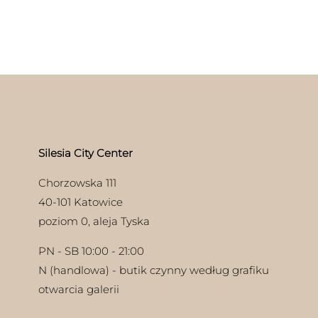
Silesia City Center
Chorzowska 111
40-101 Katowice
poziom 0, aleja Tyska
PN - SB 10:00 - 21:00
N (handlowa) - butik czynny według grafiku
otwarcia galerii