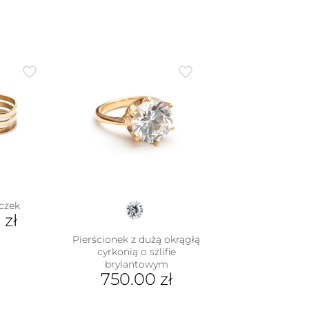
czek
0
zł
Pierścionek z dużą okrągłą
cyrkonią o szlifie
dukt
brylantowym
750.00
zł
e
iantów.
Ten
je