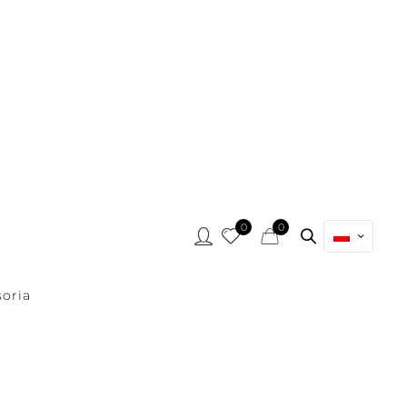
0
0
oria