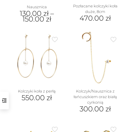
Pozłacane kolczyki koła
Nausznica
duże, 8cm
130.00
zł
–
470.00
zł
150.00
zł
Ten
produkt
ma
wiele
wariantów.
Opcje
można
wybrać
na
stronie
produktu
Kolczyki koła z perłą
Kolczyk/Nausznica z
550.00
zł
łańcuszkiem oraz białą
cyrkonią
300.00
zł