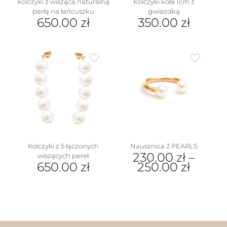
Kolczyki z wisząca naturalną
Kolczyki koła 1cm z
perłą na łańcuszku
gwiazdką
650.00
zł
350.00
zł
w
Kolczyki z 5 łączonych
Nausznica 2 PEARLS
230.00
zł
–
wiszących pereł
650.00
zł
250.00
zł
Ten
produkt
ma
wiele
wariantów.