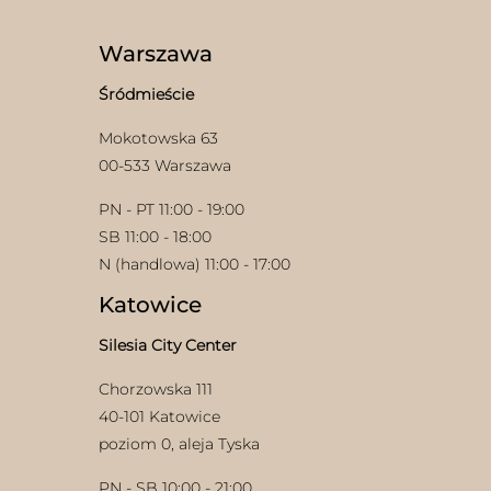
Opcje
można
wybrać
Warszawa
na
stronie
Śródmieście
produktu
Mokotowska 63
00-533 Warszawa
PN - PT 11:00 - 19:00
SB 11:00 - 18:00
N (handlowa) 11:00 - 17:00
Katowice
Silesia City Center
Chorzowska 111
40-101 Katowice
poziom 0, aleja Tyska
PN - SB 10:00 - 21:00