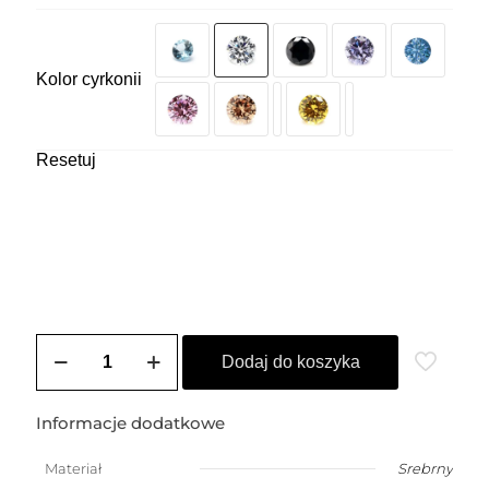
Kolor cyrkonii
Resetuj
ilość
Nausznica
Dodaj do koszyka
srebrna
BIANCA
2
Informacje dodatkowe
Materiał
Srebrny