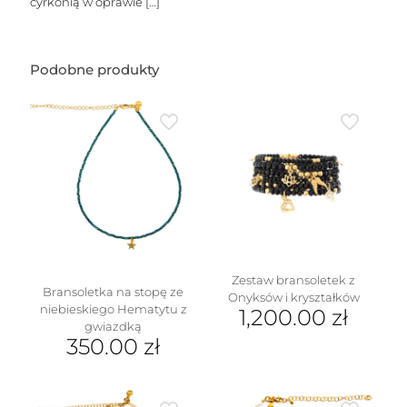
cyrkonią w oprawie
[…]
Podobne produkty
Zestaw bransoletek z
Bransoletka na stopę ze
Onyksów i kryształków
niebieskiego Hematytu z
1,200.00
zł
gwiazdką
350.00
zł