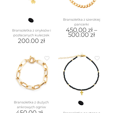
Bransoletka z szerokiej
pancerki
450.00
zł
–
Bransoletka z onyksów i
500.00
zł
pozłacanych kuleczek
200.00
zł
Ten
produkt
ma
wiele
wariantów.
Opcje
można
wybrać
na
stronie
produktu
Bransoletka z dużych
ankrowych ogniw
450.00
zł
–