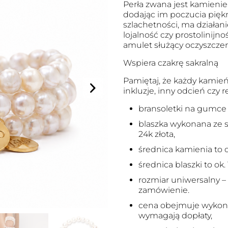
Perła zwana jest kamienie
dodając im poczucia pięk
szlachetności, ma działan
lojalność czy prostolinijn
amulet służący oczyszczen
Wspiera czakrę sakralną
Pamiętaj, że każdy kamień
inkluzje, inny odcień czy 
bransoletki na gumce
blaszka wykonana ze 
24k złota,
średnica kamienia to 
średnica blaszki to ok
rozmiar uniwersalny –
zamówienie.
cena obejmuje wykonan
wymagają dopłaty,