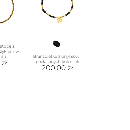
stopę z
yżykiem w
Bransoletka z onyksów i
ota
0
zł
pozłacanych kuleczek
200.00
zł