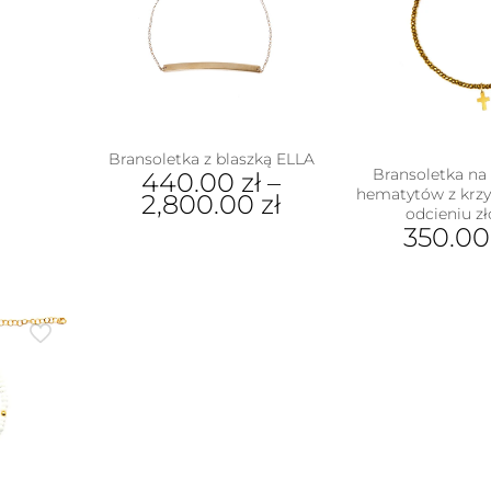
Bransoletka z blaszką ELLA
Bransoletka na 
440.00
zł
–
hematytów z krz
2,800.00
zł
odcieniu zł
350.0
Ten
produkt
ma
wiele
wariantów.
Opcje
można
wybrać
na
stronie
produktu