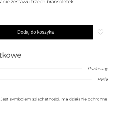
nie zestawu trzech bransoletek
Dodaj do koszyka
atkowe
Pozłacany
Perła
. Jest symbolem szlachetności, ma działanie ochronne