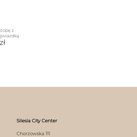
stopę z
 gwiazdką
zł
Silesia City Center
Chorzowska 111