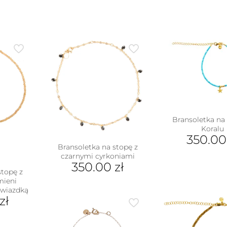
Bransoletka na 
Koralu
350.0
Bransoletka na stopę z
czarnymi cyrkoniami
350.00
zł
stopę z
mieni
gwiazdką
zł