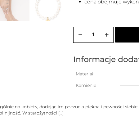
cena obejmuje wykona
ilość
Zestaw
3
bransoletek
z
pereł
Informacje dod
z
blaszką
z
Materiał
logo
ZoZo
Kamienie
Design
(kamień
szczerości)
gólnie na kobiety, dodając im poczucia piękna i pewności siebie
olinijność. W starożytności
[…]