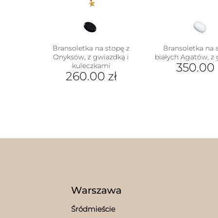
Bransoletka na stopę z
Bransoletka na 
Onyksów, z gwiazdką i
białych Agatów, z
350.00
kuleczkami
260.00
zł
Warszawa
w
Śródmieście