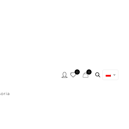
0
0
oria