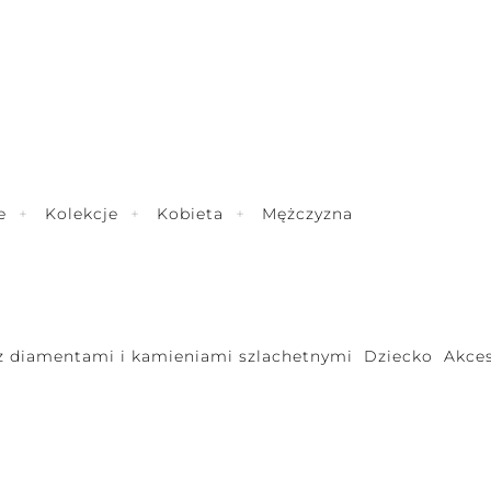
e
Kolekcje
Kobieta
Mężczyzna
 z diamentami i kamieniami szlachetnymi
Dziecko
Akces