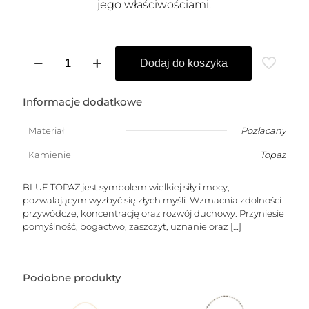
jego właściwościami.
ilość
Łańcuszek
Dodaj do koszyka
złoty
AMALFI
–
Informacje dodatkowe
M
–
Materiał
Pozłacany
(blue
topaz
Kamienie
Topaz
stożek)
BLUE TOPAZ jest symbolem wielkiej siły i mocy,
pozwalającym wyzbyć się złych myśli. Wzmacnia zdolności
przywódcze, koncentrację oraz rozwój duchowy. Przyniesie
pomyślność, bogactwo, zaszczyt, uznanie oraz
[…]
Podobne produkty