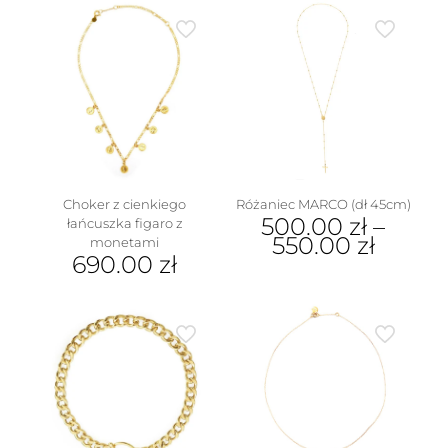
produkt
ma
wiele
wariantów.
Opcje
można
wybrać
na
stronie
produktu
Choker z cienkiego
Różaniec MARCO (dł 45cm)
500.00
zł
–
łańcuszka figaro z
550.00
zł
monetami
690.00
zł
Ten
produkt
ma
wiele
wariantów.
Opcje
można
wybrać
na
stronie