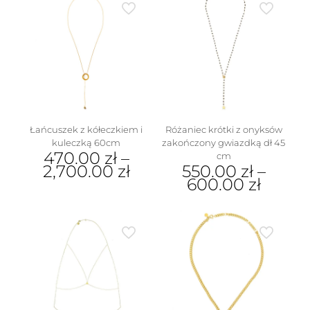
Łańcuszek z kółeczkiem i
Różaniec krótki z onyksów
kuleczką 60cm
zakończony gwiazdką dł 45
470.00
zł
–
cm
2,700.00
zł
550.00
zł
–
600.00
zł
Ten
produkt
Ten
ma
produkt
wiele
ma
wariantów.
wiele
Opcje
wariantów.
można
Opcje
wybrać
można
na
wybrać
stronie
na