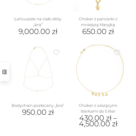
produktu
stronie
produktu
Łańcuszek na ciało złoty
Choker z pancerki z
„bra”
mniejszą Maryjką
9,000.00
zł
650.00
zł
Bodychain pozłacany „bra”
Choker z wiszącymi
950.00
zł
literkami do 5 liter
430.00
zł
–
4,500.00
zł
Ten