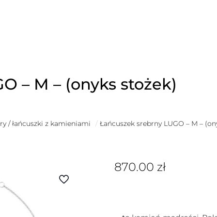
O – M – (onyks stożek)
y / łańcuszki z kamieniami
/
Łańcuszek srebrny LUGO – M – (on
870.00
zł