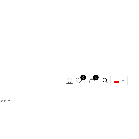
0
0
oria