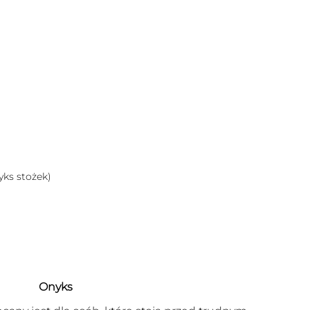
yks stożek)
Onyks