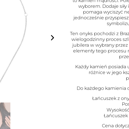
to kamień mądrości. Pole
wyborem. Dodaje siły 
pomaga wyciszyć n
jednocześnie przyspies
symbolizu
Ten onyks pochodzi z Brazyl
wielogodzinny proces szl
jubilera w wybrany przez
elementy tego procesu m
prze
Każdy kamień posiada u
różnice w jego ks
p
Do każdego kamienia d
Łańcuszek z on
Po
Wysokość
Łańcuszek p
Cena dotyc