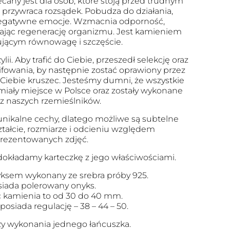
cany jest dla osób, które stoją przed trudnym
i przywraca rozsądek. Pobudza do działania,
egatywne emocje. Wzmacnia odporność,
zając regenerację organizmu. Jest kamieniem
jącym równowagę i szczęście.
ii. Aby trafić do Ciebie, przeszedł selekcję oraz
ifowania, by następnie zostać oprawiony przez
 Ciebie kruszec. Jesteśmy dumni, że wszystkie
iały miejsce w Polsce oraz zostały wykonane
z naszych rzemieślników.
nikalne cechy, dlatego możliwe są subtelne
ztałcie, rozmiarze i odcieniu względem
rezentowanych zdjęć.
okładamy karteczkę z jego właściwościami.
yksem wykonany ze srebra próby 925.
siada polerowany onyks.
 kamienia to od 30 do 40 mm.
osiada regulację – 38 – 44 – 50.
zy wykonania jednego łańcuszka.