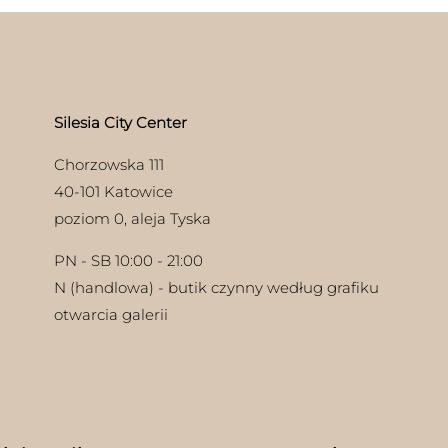
ie
Opcje
uktu
można
wybrać
na
stronie
produktu
Silesia City Center
Chorzowska 111
40-101 Katowice
poziom 0, aleja Tyska
PN - SB 10:00 - 21:00
N (handlowa) - butik czynny według grafiku
otwarcia galerii