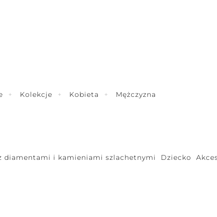
e
Kolekcje
Kobieta
Mężczyzna
 z diamentami i kamieniami szlachetnymi
Dziecko
Akces