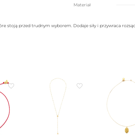
stożek)
Materiał
tóre stoją przed trudnym wyborem. Dodaje siły i przywraca rozs