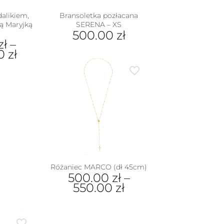
alikiem,
Bransoletka pozłacana
ą Maryjką
SERENA – XS
500.00
zł
zł
–
00
zł
dukt
e
iantów.
je
na
rać
nie
Różaniec MARCO (dł 45cm)
duktu
500.00
zł
–
550.00
zł
Ten
produkt
ma