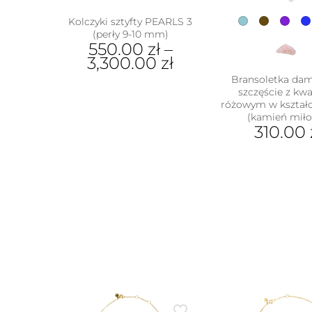
Kolczyki sztyfty PEARLS 3
(perły 9-10 mm)
550.00
zł
–
3,300.00
zł
Bransoletka da
Ten
szczęście z k
produkt
różowym w kształc
ma
(kamień miło
wiele
310.00
wariantów.
Ten
Opcje
prod
można
ma
wybrać
wiel
na
wari
stronie
Opcj
produktu
moż
wybr
na
stron
prod