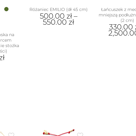
Różaniec EMILIO (dł 45 cm)
Łańcuszek z med
500.00
zł
–
mniejszą podłużn
550.00
zł
(2 cm)
330.00
Ten
2,500.
mska na
produkt
warcem
Ten
ma
ie stożka
pro
wiele
ści)
ma
wariantów.
zł
wiel
Opcje
war
można
Opc
ukt
wybrać
moż
na
wyb
e
stronie
na
antów.
produktu
stro
e
pro
na
ać
ie
uktu