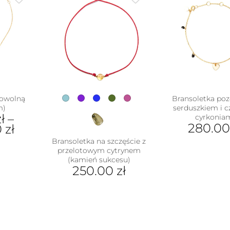
dowolną
Bransoletka poz
m)
serduszkiem i 
ł
–
cyrkonia
280.0
0
zł
Bransoletka na szczęście z
przelotowym cytrynem
ukt
(kamień sukcesu)
250.00
zł
e
antów.
Ten
e
produkt
na
ma
ać
wiele
wariantów.