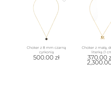
Choker z 8 mm czarną
Choker z małą, 
cyrkonią
literką (1 c
500.00
zł
370.00
z
2,300.0
Ten
prod
ma
wiel
wari
Opcj
moż
wybr
w
na