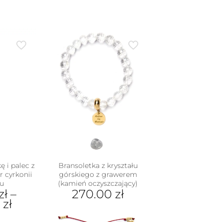
ę i palec z
Bransoletka z kryształu
r cyrkonii
górskiego z grawerem
u
(kamień oczyszczający)
zł
–
270.00
zł
0
zł