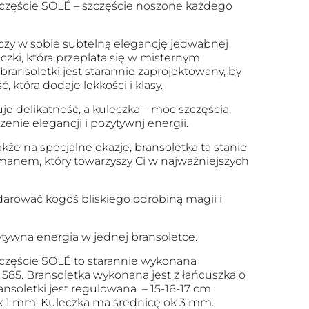
częście SOLÉ – szczęście noszone każdego
ączy w sobie subtelną elegancję jedwabnej
leczki, która przeplata się w misternym
 bransoletki jest starannie zaprojektowany, by
 która dodaje lekkości i klasy.
e delikatność, a kuleczka – moc szczęścia,
enie elegancji i pozytywnj energii.
kże na specjalne okazje, bransoletka ta stanie
manem, który towarzyszy Ci w najważniejszych
darować kogoś bliskiego odrobiną magii i
zytywna energia w jednej bransoletce.
częście SOLÉ to starannie wykonana
 585. Bransoletka wykonana jest z łańcuszka o
ansoletki jest regulowana – 15-16-17 cm.
 x 1 mm. Kuleczka ma średnicę ok 3 mm.