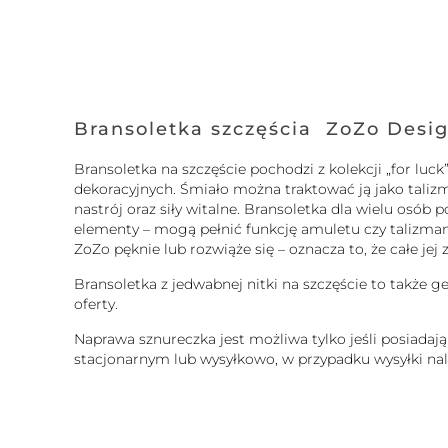
Bransoletka szczęścia ZoZo Desi
Bransoletka na szczęście pochodzi z kolekcji „for l
dekoracyjnych. Śmiało można traktować ją jako taliz
nastrój oraz siły witalne. Bransoletka dla wielu osó
elementy – mogą pełnić funkcję amuletu czy talizmanu.
ZoZo pęknie lub rozwiąże się – oznacza to, że całe je
Bransoletka z jedwabnej nitki na szczęście to także g
oferty.
Naprawa sznureczka jest możliwa tylko jeśli posiadaj
stacjonarnym lub wysyłkowo, w przypadku wysyłki nale