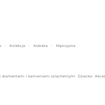
e
Kolekcje
Kobieta
Mężczyzna
 z diamentami i kamieniami szlachetnymi
Dziecko
Akces