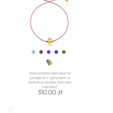
dukt
e
iantów.
je
na
rać
nie
duktu
Bransoletka damska na
szczęście z cytrynem w
kształcie stożka (kamień
sukcesu)
310.00
zł
Ten
produkt
ma