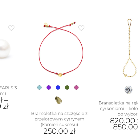
PEARLS 3
mm)
ł
–
Bransoletka na ręk
0
zł
cyrkoniami – kolo
Bransoletka na szczęście z
do wybor
przelotowym cytrynem
820.00
ukt
(kamień sukcesu)
850.0
250.00
zł
e
Ten