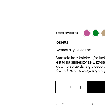
Kolor sznurka
Resetuj
Symbol siły i elegancji
Bransoletka z kolekcji „for lu
jest to najsilniejszy ze wszys
idealnie sprawdzi się u osób 
również kolor władzy, siły eleg
ilość
SOLE
damska
bransoletka
szczęście
na