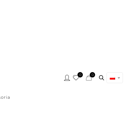
0
0
oria