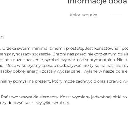
Informacje dod
łańcuszku
z
nitką
Kolor sznurka
jedwabną
z
kuleczką
-
gn
złota
uck”. Urzeka swoim minimalizmem i prostotą. Jest kunsztowna i
man przynoszący szczęście. Chroni nas przed niekorzystnym dzi
b posiada duże znaczenie, symbol czy wartość sentymentalną. Nie
 Może w korzystny sposób oddziaływać nie tylko na nas, ale równ
j zasoby dobrej energii zostały wyczerpane i wylane w nasze pole
enialny pomysł na prezent, który może zachwycić oraz sprawić wi
ą Państwo wszystkie elementy. Koszt wymiany jedwabnej nitki to
ży doliczyć koszt wysyłki zwrotnej.