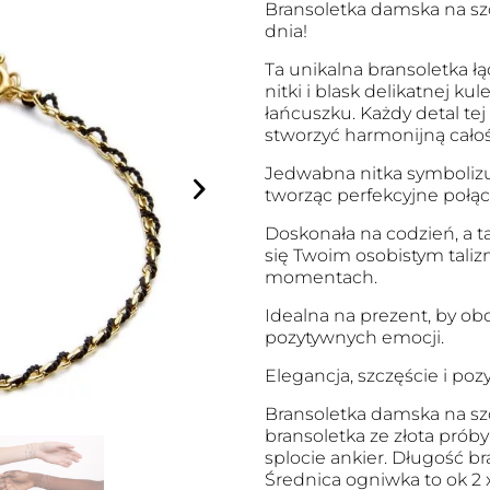
Bransoletka damska na sz
dnia!
Ta unikalna bransoletka ł
nitki i blask delikatnej ku
łańcuszku. Każdy detal tej
stworzyć harmonijną całość,
Jedwabna nitka symbolizuj
tworząc perfekcyjne połącz
Doskonała na codzień, a ta
się Twoim osobistym taliz
momentach.
Idealna na prezent, by ob
pozytywnych emocji.
Elegancja, szczęście i po
Bransoletka damska na sz
bransoletka ze złota próby
splocie ankier. Długość br
Średnica ogniwka to ok 2