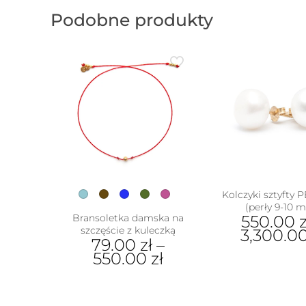
Podobne produkty
Kolczyki sztyfty 
(perły 9-10 
Bransoletka damska na
550.00
z
szczęście z kuleczką
3,300.0
79.00
zł
–
Ten
550.00
zł
prod
Ten
ma
produkt
w
wiel
ma