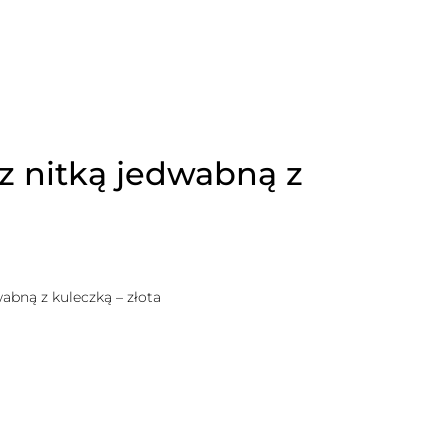
z nitką jedwabną z
abną z kuleczką – złota