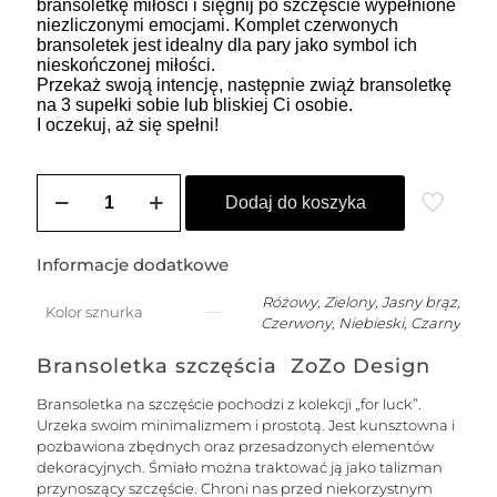
bransoletkę miłości i sięgnij po szczęście wypełnione
niezliczonymi emocjami. Komplet czerwonych
bransoletek jest idealny dla pary jako symbol ich
nieskończonej miłości.
Przekaż swoją intencję, następnie zwiąż bransoletkę
na 3 supełki sobie lub bliskiej Ci osobie.
I oczekuj, aż się spełni!
ilość
SOLE
Dodaj do koszyka
damska
bransoletka
na
Informacje dodatkowe
szczęście
na
Różowy, Zielony, Jasny brąz,
Kolor sznurka
łańcuszku
Czerwony, Niebieski, Czarny
z
nitką
Bransoletka szczęścia ZoZo Design
jedwabną
z
Bransoletka na szczęście pochodzi z kolekcji „for luck”.
kuleczką
Urzeka swoim minimalizmem i prostotą. Jest kunsztowna i
-
pozbawiona zbędnych oraz przesadzonych elementów
srebrna
dekoracyjnych. Śmiało można traktować ją jako talizman
przynoszący szczęście. Chroni nas przed niekorzystnym