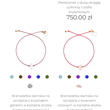
Pierścionek z dużą okrągłą
cyrkonią o szlifie
brylantowym
750.00
zł
Ten
produkt
ma
wiele
wariantów.
Opcje
można
wybrać
na
stronie
produktu
Bransoletka damska na
Bransoletka damska na
szczęście z kryształem
szczęście z kwarcem
górskim w kształcie stożka
różowym w kształcie stożka
(kamień oczyszczający)
(kamień miłości)