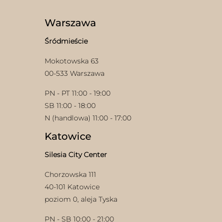
można
można
wybrać
wybrać
Warszawa
na
na
stronie
stronie
Śródmieście
produktu
produktu
Mokotowska 63
00-533 Warszawa
PN - PT 11:00 - 19:00
SB 11:00 - 18:00
N (handlowa) 11:00 - 17:00
Katowice
Silesia City Center
Chorzowska 111
40-101 Katowice
poziom 0, aleja Tyska
PN - SB 10:00 - 21:00