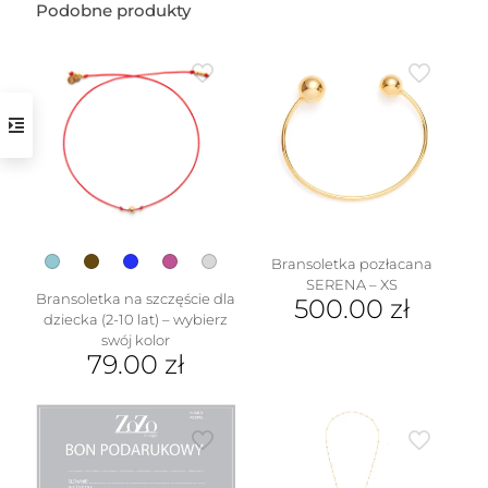
Podobne produkty
w
Bransoletka pozłacana
SERENA – XS
Bransoletka na szczęście dla
500.00
zł
dziecka (2-10 lat) – wybierz
swój kolor
79.00
zł
Ten
produkt
ma
wiele
wariantów.