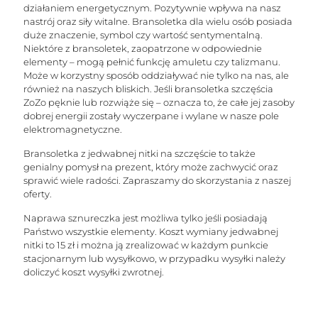
działaniem energetycznym. Pozytywnie wpływa na nasz
nastrój oraz siły witalne. Bransoletka dla wielu osób posiada
duże znaczenie, symbol czy wartość sentymentalną.
Niektóre z bransoletek, zaopatrzone w odpowiednie
elementy – mogą pełnić funkcję amuletu czy talizmanu.
Może w korzystny sposób oddziaływać nie tylko na nas, ale
również na naszych bliskich. Jeśli bransoletka szczęścia
ZoZo pęknie lub rozwiąże się – oznacza to, że całe jej zasoby
dobrej energii zostały wyczerpane i wylane w nasze pole
elektromagnetyczne.
Bransoletka z jedwabnej nitki na szczęście to także
genialny pomysł na prezent, który może zachwycić oraz
sprawić wiele radości. Zapraszamy do skorzystania z naszej
oferty.
Naprawa sznureczka jest możliwa tylko jeśli posiadają
Państwo wszystkie elementy. Koszt wymiany jedwabnej
nitki to 15 zł i można ją zrealizować w każdym punkcie
stacjonarnym lub wysyłkowo, w przypadku wysyłki należy
doliczyć koszt wysyłki zwrotnej.