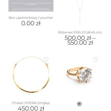
Opcje
można
wybrać
na
Bon upominkowy / voucher
stronie
0.00
zł
produktu
Różaniec EMILIO (dł 45 cm)
500.00
zł
–
550.00
zł
Ten
produkt
ma
wiele
wariantów.
Opcje
można
wybrać
na
stronie
produktu
Choker VIPERA (żmijka)
450.00
zł