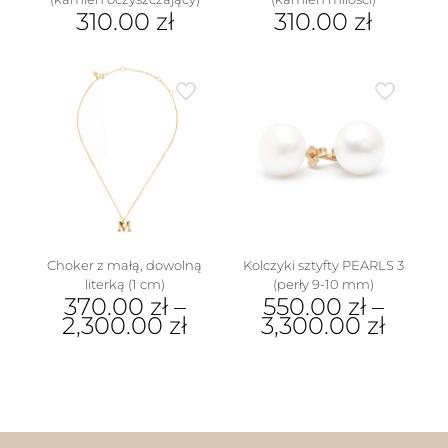
310.00
zł
310.00
zł
Ten
Ten
produkt
produkt
ma
ma
wiele
wiele
wariantów.
wariantów.
Opcje
Opcje
można
można
wybrać
wybrać
na
na
stronie
stronie
produktu
produktu
Choker z małą, dowolną
Kolczyki sztyfty PEARLS 3
literką (1 cm)
(perły 9-10 mm)
370.00
zł
–
550.00
zł
–
2,300.00
zł
3,300.00
zł
Ten
Ten
produkt
produkt
ma
ma
wiele
wiele
wariantów.
wariantów.
Opcje
Opcje