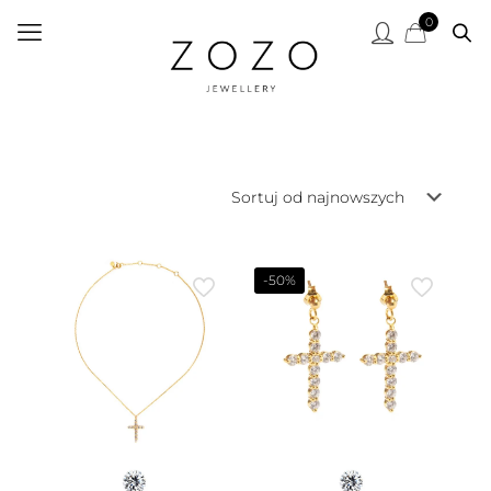
0
-50%