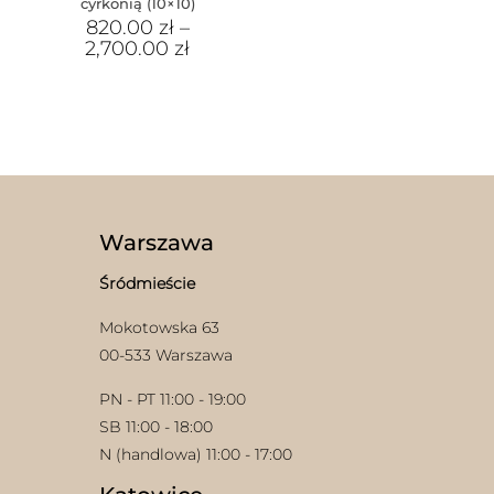
cyrkonią (10×10)
820.00
zł
–
2,700.00
zł
Warszawa
Śródmieście
Mokotowska 63
00-533 Warszawa
PN - PT 11:00 - 19:00
SB 11:00 - 18:00
N (handlowa) 11:00 - 17:00