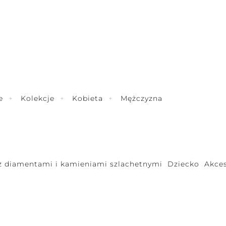
e
Kolekcje
Kobieta
Mężczyzna
 z diamentami i kamieniami szlachetnymi
Dziecko
Akces