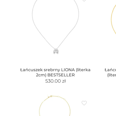
Łańcuszek srebrny LIONA (literka
Łańc
2cm) BESTSELLER
(li
530.00
zł