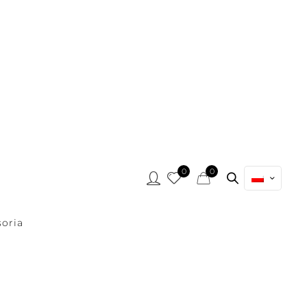
0
0
oria