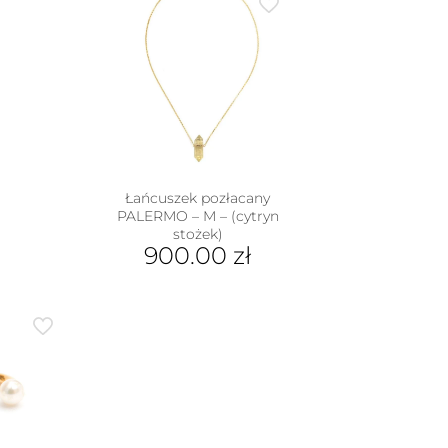
dukt
e
iantów.
je
na
rać
nie
duktu
Łańcuszek pozłacany
PALERMO – M – (cytryn
stożek)
900.00
zł
Ten
produkt
ma
wiele
wariantów.
Opcje
można
wybrać
na