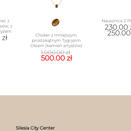
iec z
Nausznica 2 
230.00
sów, z
zyżem
250.0
Choker z mniejszym,
0
zł
prostokątnym Tygrysim
Ten
Okiem (kamień artystów)
pro
Pierwotna
1,000.00
zł
ma
cena
Aktualna
500.00
zł
wiel
wynosiła:
cena
war
1,000.00 zł.
wynosi:
Opc
500.00 zł.
moż
wyb
na
stro
pro
Silesia City Center