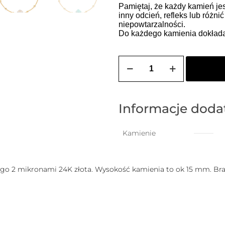
Pamiętaj, że każdy kamień jes
inny odcień, refleks lub różni
niepowtarzalności.
Do każdego kamienia dokłada
ilość
Bransoletka
pozłacana
TIZIANA
(stożek)
Informacje dod
Kamienie
go 2 mikronami 24K złota. Wysokość kamienia to ok 15 mm. Branso