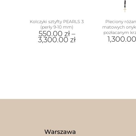
Kolczyki sztyfty PEARLS 3
Pleciony różan
(perły 9-10 mm)
matowych onyk
550.00
zł
–
pozłacanym kr
1,300.0
3,300.00
zł
Ten
produkt
ma
wiele
wariantów.
Opcje
można
wybrać
na
stronie
produktu
w
Warszawa