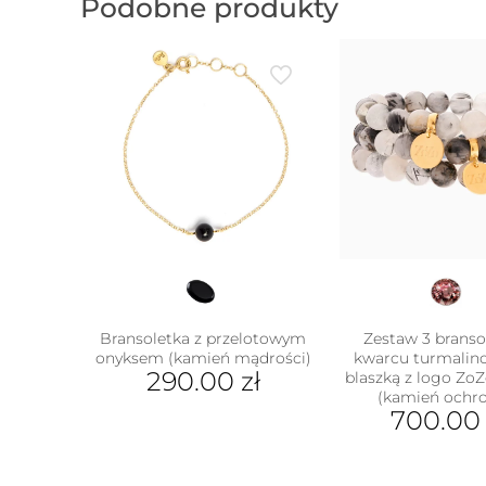
Podobne produkty
Bransoletka z przelotowym
Zestaw 3 branso
onyksem (kamień mądrości)
kwarcu turmalin
290.00
zł
blaszką z logo Zo
(kamień ochr
700.0