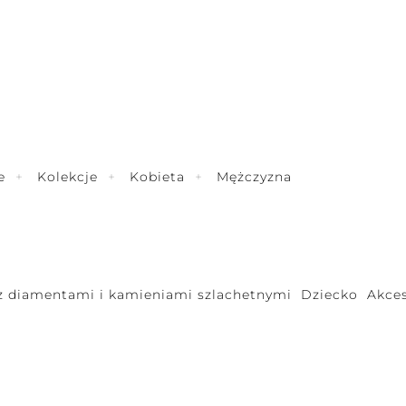
e
Kolekcje
Kobieta
Mężczyzna
 z diamentami i kamieniami szlachetnymi
Dziecko
Akces