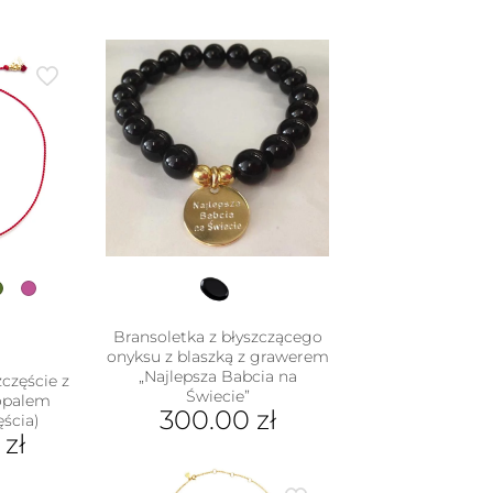
Bransoletka z błyszczącego
onyksu z blaszką z grawerem
„Najlepsza Babcia na
częście z
Świecie”
opalem
300.00
zł
ęścia)
0
zł