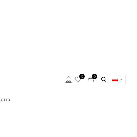
0
0
oria