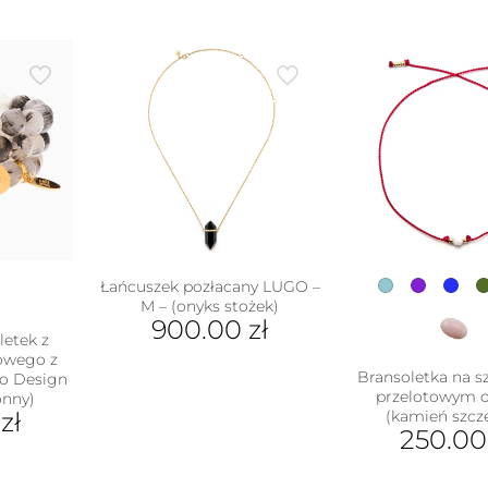
Łańcuszek pozłacany LUGO –
M – (onyks stożek)
900.00
zł
letek z
Ten
owego z
Bransoletka na sz
Zo Design
produkt
przelotowym 
onny)
ma
0
zł
(kamień szcz
wiele
250.0
wariantów.
Opcje
Ten