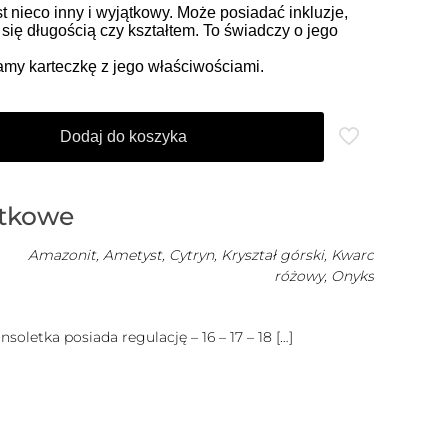
t nieco inny i wyjątkowy. Może posiadać inkluzje,
ć się długością czy kształtem. To świadczy o jego
my karteczkę z jego właściwościami.
Dodaj do koszyka
atkowe
Amazonit
,
Ametyst
,
Cytryn
,
Kryształ górski
,
Kwarc
różowy
,
Onyks
letka posiada regulację – 16 – 17 – 18
[…]