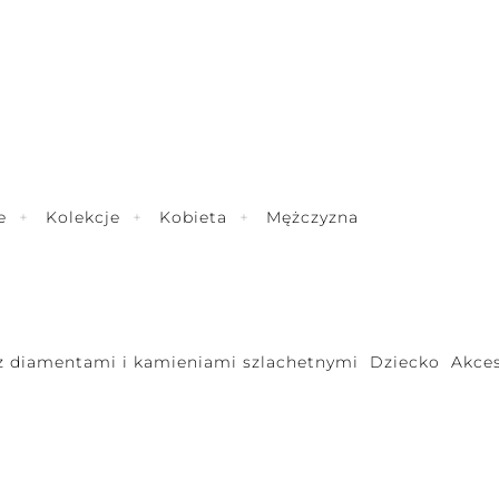
e
Kolekcje
Kobieta
Mężczyzna
 z diamentami i kamieniami szlachetnymi
Dziecko
Akces