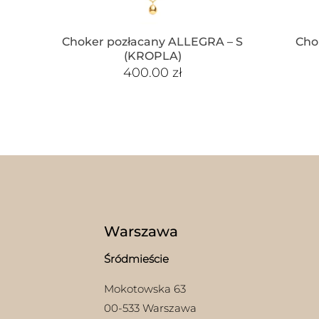
Choker pozłacany ALLEGRA – S
Cho
(KROPLA)
400.00
zł
Warszawa
Śródmieście
Mokotowska 63
00-533 Warszawa