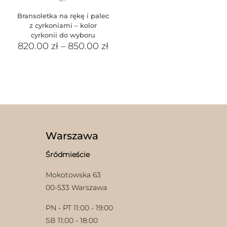
Bransoletka na rękę i palec
z cyrkoniami – kolor
cyrkonii do wyboru
820.00
zł
–
850.00
zł
Warszawa
Śródmieście
Mokotowska 63
00-533 Warszawa
PN - PT 11:00 - 19:00
SB 11:00 - 18:00