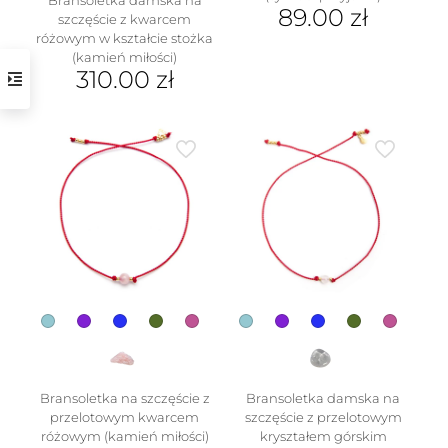
89.00
zł
szczęście z kwarcem
różowym w kształcie stożka
(kamień miłości)
310.00
zł
Ten
produkt
ma
wiele
w
wariantów.
Opcje
można
wybrać
na
stronie
produktu
Bransoletka na szczęście z
Bransoletka damska na
przelotowym kwarcem
szczęście z przelotowym
różowym (kamień miłości)
kryształem górskim