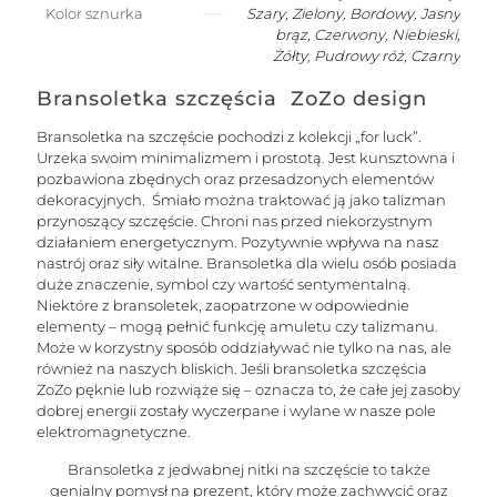
wzór1
Kolor sznurka
Szary, Zielony, Bordowy, Jasny
brąz, Czerwony, Niebieski,
Żółty, Pudrowy róż, Czarny
Bransoletka szczęścia ZoZo design
Bransoletka na szczęście pochodzi z kolekcji „for luck”.
Urzeka swoim minimalizmem i prostotą. Jest kunsztowna i
pozbawiona zbędnych oraz przesadzonych elementów
dekoracyjnych. Śmiało można traktować ją jako talizman
przynoszący szczęście. Chroni nas przed niekorzystnym
działaniem energetycznym. Pozytywnie wpływa na nasz
nastrój oraz siły witalne. Bransoletka dla wielu osób posiada
duże znaczenie, symbol czy wartość sentymentalną.
Niektóre z bransoletek, zaopatrzone w odpowiednie
elementy – mogą pełnić funkcję amuletu czy talizmanu.
Może w korzystny sposób oddziaływać nie tylko na nas, ale
również na naszych bliskich. Jeśli bransoletka szczęścia
ZoZo pęknie lub rozwiąże się – oznacza to, że całe jej zasoby
dobrej energii zostały wyczerpane i wylane w nasze pole
elektromagnetyczne.
Bransoletka z jedwabnej nitki na szczęście to także
genialny pomysł na prezent, który może zachwycić oraz