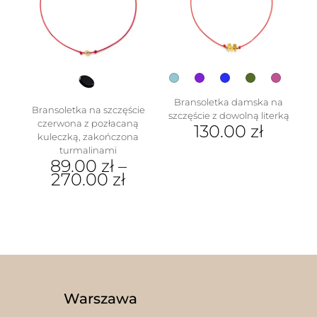
można
wybrać
na
stronie
produktu
Bransoletka damska na
Bransoletka na szczęście
szczęście z dowolną literką
czerwona z pozłacaną
130.00
zł
kuleczką, zakończona
Ten
turmalinami
89.00
zł
–
produkt
270.00
zł
ma
wiele
Ten
wariantów.
produkt
Opcje
ma
można
wiele
wybrać
wariantów.
na
Opcje
stronie
można
produktu
wybrać
Warszawa
na