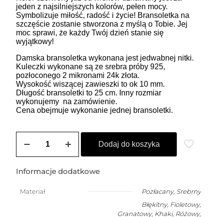
jeden z najsilniejszych kolorów, pełen mocy.
Symbolizuje miłość, radość i życie! Bransoletka na
szczęście zostanie stworzona z myślą o Tobie. Jej
moc sprawi, że każdy Twój dzień stanie się
wyjątkowy!
Damska bransoletka wykonana jest jedwabnej nitki.
Kuleczki wykonane są ze srebra próby 925,
pozłoconego 2 mikronami 24k złota.
Wysokość wiszącej zawieszki to ok 10 mm.
Długość bransoletki to 25 cm. Inny rozmiar
wykonujemy na zamówienie.
Cena obejmuje wykonanie jednej bransoletki.
ilość
ZOZO
Dodaj do koszyka
CHARMS
-
bransoletka
Informacje dodatkowe
damska
na
Materiał
Pozłacany
,
Srebrny
szczęście
Błękitny, Fioletowy,
z
kluczykiem
Granatowy, Khaki, Różowy,