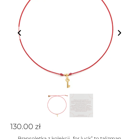
130.00
zł
Bransoletka z kolekcji „for luck” to talizman