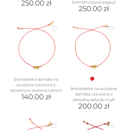
250.00
zł
(kamień oczyszczający)
250.00
zł
Ten
produkt
Ten
ma
produkt
wiele
ma
wariantów.
wiele
Opcje
wariantów.
można
Opcje
wybrać
można
na
wybrać
stronie
na
produktu
stronie
produktu
Bransoletka damska na
szczęście czerwona z
Bransoletka na szczęście
dowolnymi dwiema cyframi
damska czerwona z
140.00
zł
dowolną datą do 5 cyfr
200.00
zł