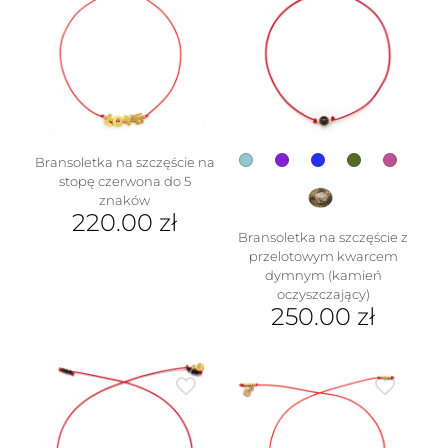
Bransoletka na szczęście na
stopę czerwona do 5
znaków
220.00
zł
Bransoletka na szczęście z
przelotowym kwarcem
dymnym (kamień
oczyszczający)
250.00
zł
Ten
produkt
ma
wiele
wariantów.
Opcje