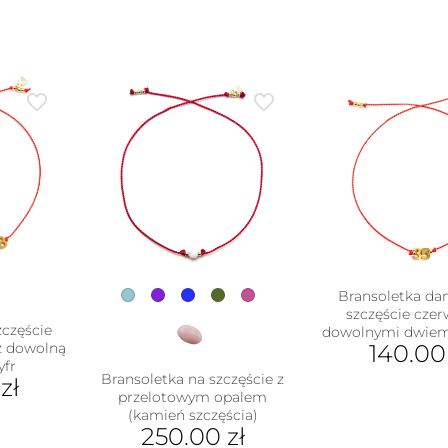
Bransoletka da
szczęście cze
zczęście
dowolnymi dwiem
z dowolną
140.0
yfr
Bransoletka na szczęście z
0
zł
przelotowym opalem
(kamień szczęścia)
250.00
zł