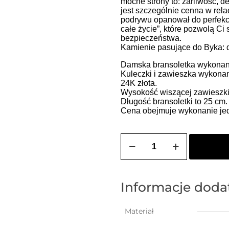
mocne strony to: żarliwość, d
jest szczególnie cenna w relac
podrywu opanował do perfekcji
całe życie”, które pozwolą Ci
bezpieczeństwa.
Kamienie pasujące do Byka: 
Damska bransoletka wykonana 
Kuleczki i zawieszka wykonan
24K złota.
Wysokość wiszącej zawieszki
Długość bransoletki to 25 cm
Cena obejmuje wykonanie jedn
ilość
Bransoletka
damska
na
szczęście
z
Informacje dod
dmuchanym
znakiem
zodiaku
Materiał
-