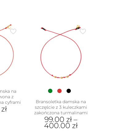
mska na
rwona z
Bransoletka damska na
a cyframi
0
zł
szczęście z 3 kuleczkami
zakończona turmalinami
99.00
zł
–
400.00
zł
Ten