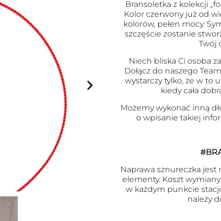
Bransoletka z kolekcji „fo
Kolor czerwony już od wi
kolorów, pełen mocy. Symb
szczęście zostanie stwor
Twój 
Niech bliska Ci osoba za
Dołącz do naszego Team
wystarczy tylko, że w to
kiedy cała dobr
Możemy wykonać inną dł
o wpisanie takiej inf
#BR
Naprawa sznureczka jest m
elementy. Koszt wymiany j
w każdym punkcie stacj
należy d