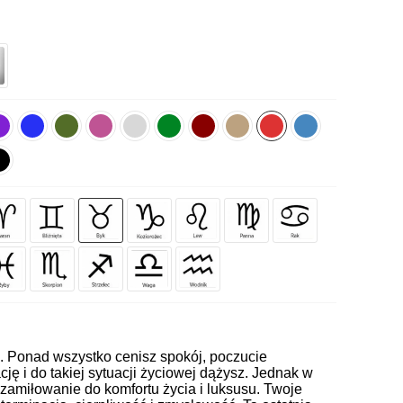
ł. Ponad wszystko cenisz spokój, poczucie
cję i do takiej sytuacji życiowej dążysz. Jednak w
 zamiłowanie do komfortu życia i luksusu. Twoje