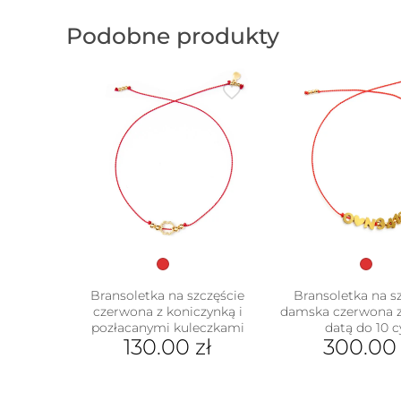
Podobne produkty
Bransoletka na szczęście
Bransoletka na s
czerwona z koniczynką i
damska czerwona 
pozłacanymi kuleczkami
datą do 10 c
130.00
zł
300.0
w