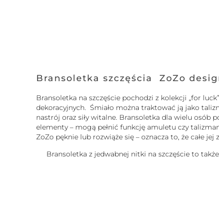
Bransoletka szczęścia ZoZo desi
Bransoletka na szczęście pochodzi z kolekcji „for l
dekoracyjnych. Śmiało można traktować ją jako tali
nastrój oraz siły witalne. Bransoletka dla wielu osó
elementy – mogą pełnić funkcję amuletu czy talizmanu.
ZoZo pęknie lub rozwiąże się – oznacza to, że całe je
Bransoletka z jedwabnej nitki na szczęście to takż