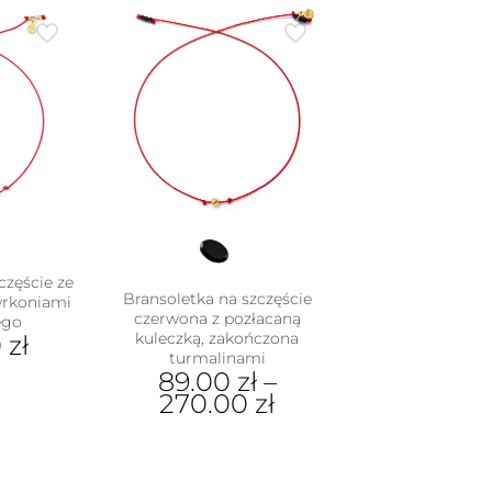
produkt
ma
wiele
wariantów.
Opcje
można
wybrać
na
stronie
produktu
częście ze
Bransoletka na szczęście
cyrkoniami
czerwona z pozłacaną
ego
kuleczką, zakończona
0
zł
turmalinami
89.00
zł
–
270.00
zł
Ten
produkt
ma