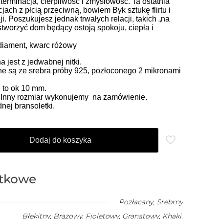
eterminacja, cierpliwość i zmysłowość. Ta ostatnia
jach z płcią przeciwną, bowiem Byk sztukę flirtu i
. Poszukujesz jednak trwałych relacji, takich „na
 stworzyć dom będący ostoją spokoju, ciepła i
diament, kwarc różowy
jest z jedwabnej nitki.
e są ze srebra próby 925, pozłoconego 2 mikronami
 to ok 10 mm.
. Inny rozmiar wykonujemy na zamówienie.
ej bransoletki.
Dodaj do koszyka
atkowe
Pozłacany
,
Srebrny
Błękitny, Brązowy, Fioletowy, Granatowy, Khaki,