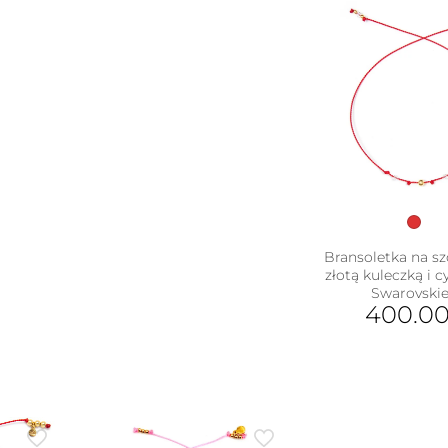
Ten
produkt
ma
wiele
wariantów.
Opcje
można
wybrać
na
stronie
produktu
Bransoletka na sz
złotą kuleczką i 
Swarovski
400.0