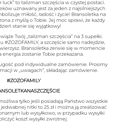
r luck” to talizman szczęścia w czystej postaci.
eków uznawany jest za jeden z najsilniejszych
olizuje miłość, radość i życie! Bransoletka na
zona z myślą o Tobie. Jej moc sprawi, że każdy
dzień stanie się wyjątkowy!
wiąże Twój „talizman szczęścia” na 3 supełki.
u #ZOZOFAMILY, a szczęście samo nadejdzie,
 uwierzysz. Bransoletka zerwie się w momencie
a energia zostanie Tobie przekazana.
ugość pod indywidualne zamówienie. Prosimy
ormacji w „uwagach”, składając zamówienie.
#ZOZOFAMILY
ANSOLETKANASZCZĘŚCIE
ożliwa tylko jeśli posiadają Państwo wszystkie
edwabnej nitki to 25 zł i można ją zrealizować
onarnym lub wysyłkowo, w przypadku wysyłki
oliczyć koszt wysyłki zwrotnej.