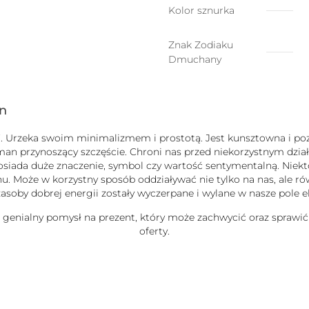
znak
Kolor sznurka
do
wyboru
Znak Zodiaku
Dmuchany
gn
uck”. Urzeka swoim minimalizmem i prostotą. Jest kunsztowna i
zman przynoszący szczęście. Chroni nas przed niekorzystnym dz
b posiada duże znaczenie, symbol czy wartość sentymentalną. Nie
 Może w korzystny sposób oddziaływać nie tylko na nas, ale równ
j zasoby dobrej energii zostały wyczerpane i wylane w nasze pole
e genialny pomysł na prezent, który może zachwycić oraz sprawić
oferty.