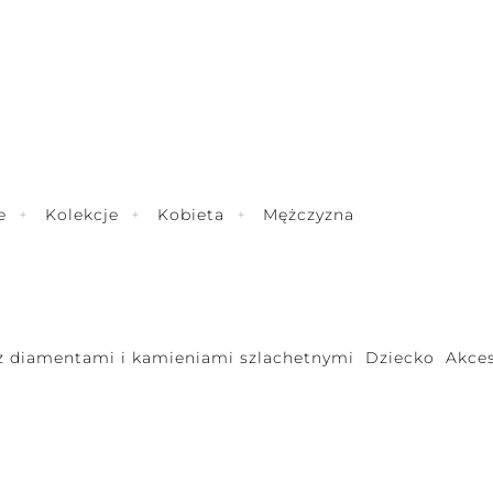
e
Kolekcje
Kobieta
Mężczyzna
 z diamentami i kamieniami szlachetnymi
Dziecko
Akces