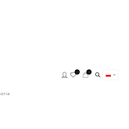
0
0
oria