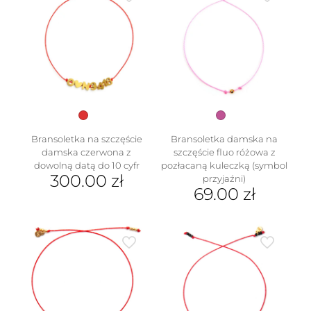
wybrać
wiele
na
wariantów.
stronie
Opcje
produktu
można
wybrać
na
stronie
produktu
Bransoletka na szczęście
Bransoletka damska na
damska czerwona z
szczęście fluo różowa z
dowolną datą do 10 cyfr
pozłacaną kuleczką (symbol
300.00
zł
przyjaźni)
69.00
zł