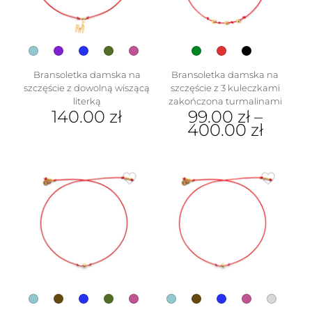
Bransoletka damska na
Bransoletka damska na
szczęście z dowolną wiszącą
szczęście z 3 kuleczkami
literką
zakończona turmalinami
140.00
zł
99.00
zł
–
400.00
zł
Ten
produkt
Ten
ma
produkt
wiele
ma
wariantów.
wiele
Opcje
wariantów.
można
Opcje
wybrać
można
na
wybrać
stronie
na
produktu
stronie
produktu