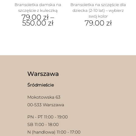
Bransoletka damska na
Bransoletka na szczęście dla
szczęście z kuleczką
dziecka (2-10 lat) – wybierz
79.00
zł
–
swój kolor
550.00
zł
79.00
zł
Ten
Ten
produkt
produkt
ma
ma
wiele
wiele
wariantów.
wariantów.
Opcje
Opcje
można
można
wybrać
wybrać
Warszawa
na
na
stronie
stronie
Śródmieście
produktu
produktu
Mokotowska 63
00-533 Warszawa
PN - PT 11:00 - 19:00
SB 11:00 - 18:00
N (handlowa) 11:00 - 17:00