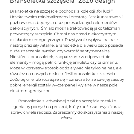
Bransoletka szczęścia ZoZo design
Bransoletka na szczęście pochodzi z kolekcji „for luck”.
Urzeka swoim minimalizmem i prostotą. Jest kunsztowna i
pozbawiona zbędnych oraz przesadzonych elementów
dekoracyjnych. Śmiało można traktować ją jako talizman
przynoszący szczęście. Chroni nas przed niekorzystnym
działaniem energetycznym. Pozytywnie wpływa na nasz
nastrój oraz siły witalne. Bransoletka dla wielu osób posiada
duże znaczenie, symbol czy wartość sentymentalną.
Niektóre z bransoletek, zaopatrzone w odpowiednie
elementy – mogą pełnić funkcję amuletu czy talizmanu.
Może w korzystny sposób oddziaływać nie tylko na nas, ale
również na naszych bliskich. Jeśli bransoletka szczęścia
ZoZo pęknie lub rozwiąże się – oznacza to, że całe jej zasoby
dobrej energii zostały wyczerpane i wylane w nasze pole
elektromagnetyczne.
Bransoletka z jedwabnej nitki na szczęście to także
genialny pomysł na prezent, który może zachwycić oraz
sprawić wiele radości. Zapraszamy do skorzystania z naszej
oferty.