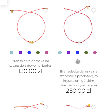
produkt
ma
wiele
wariantów.
Opcje
można
wybrać
na
stronie
w
produktu
Bransoletka damska na
szczęście z dowolną literką
130.00
zł
Bransoletka damska na
szczęście z przelotowym
Ten
kryształem górskim
produkt
(kamień oczyszczający)
ma
250.00
zł
wiele
wariantów.
Ten
Opcje
produkt
można
ma