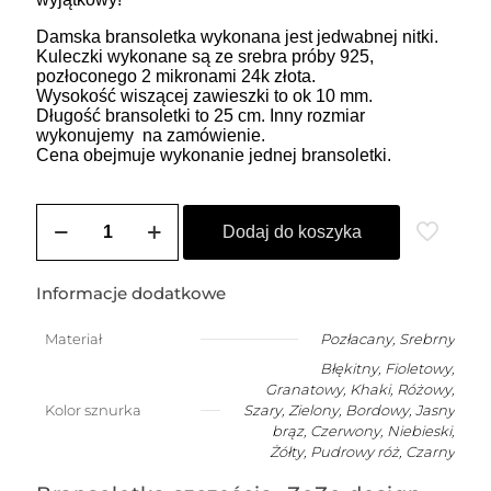
Damska bransoletka wykonana jest jedwabnej nitki.
Kuleczki wykonane są ze srebra próby 925,
pozłoconego 2 mikronami 24k złota.
Wysokość wiszącej zawieszki to ok 10 mm.
Długość bransoletki to 25 cm. Inny rozmiar
wykonujemy na zamówienie.
Cena obejmuje wykonanie jednej bransoletki.
ilość
ZOZO
Dodaj do koszyka
SUMMER
-
bransoletka
Informacje dodatkowe
damska
na
Materiał
Pozłacany
,
Srebrny
szczęście
Błękitny, Fioletowy,
z
BANANEM
Granatowy, Khaki, Różowy,
Kolor sznurka
Szary, Zielony, Bordowy, Jasny
brąz, Czerwony, Niebieski,
Żółty, Pudrowy róż, Czarny