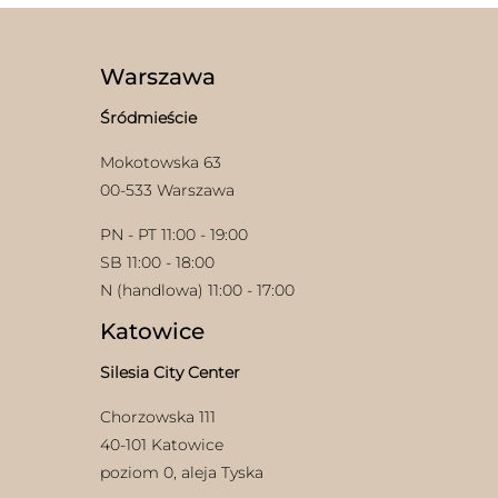
wariantów.
Opcje
Opcje
można
można
wybrać
wybrać
na
Warszawa
na
stronie
stronie
produktu
Śródmieście
produktu
Mokotowska 63
00-533 Warszawa
PN - PT 11:00 - 19:00
SB 11:00 - 18:00
N (handlowa) 11:00 - 17:00
Katowice
Silesia City Center
Chorzowska 111
40-101 Katowice
poziom 0, aleja Tyska