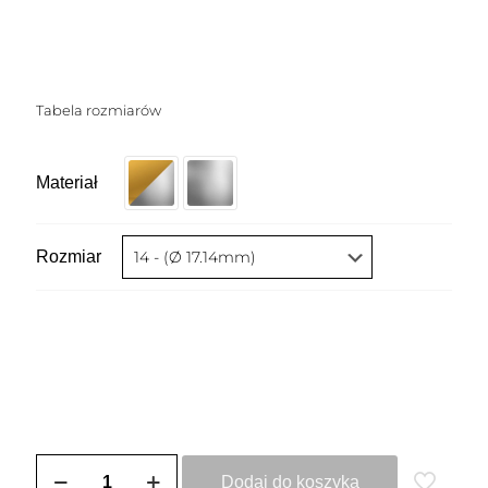
Tabela rozmiarów
Materiał
Rozmiar
ilość
Pierścionek
Dodaj do koszyka