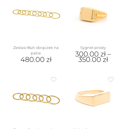
wiele
wiele
wariantów.
wariantów.
Opcje
Opcje
można
można
wybrać
wybrać
na
na
stronie
stronie
produktu
produktu
Zestaw 8szt obrączek na
Sygnet prosty
300.00
zł
–
palce
480.00
zł
350.00
zł
Ten
produkt
ma
wiele
wariantów.
Opcje
można
wybrać
na
stronie
produktu