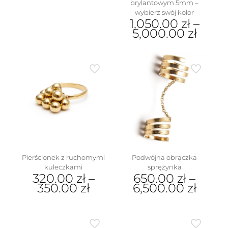
brylantowym 5mm –
wybierz swój kolor
1,050.00
zł
–
5,000.00
zł
Ten
produkt
ma
wiele
wariantów.
Opcje
można
wybrać
na
stronie
produktu
Podwójna obrączka
Pierścionek z ruchomymi
sprężynka
kuleczkami
650.00
zł
–
320.00
zł
–
6,500.00
zł
350.00
zł
Ten
Ten
produkt
produkt
ma
ma