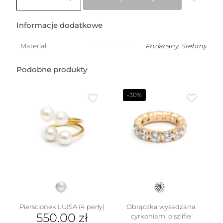
z
symbolem
nieskończoności
Informacje dodatkowe
Materiał
Pozłacany
,
Srebrny
Podobne produkty
-30%
Pierścionek LUISA (4 perły)
Obrączka wysadzana
550.00
zł
cyrkoniami o szlifie