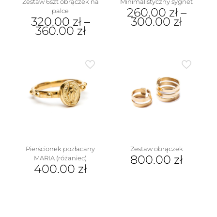
Zestaw 6szt obrączek na
Minimalistyczny sygnet
260.00
zł
–
palce
320.00
zł
–
300.00
zł
360.00
zł
Ten
Ten
produkt
produkt
ma
ma
wiele
wiele
wariantów.
wariantów.
Opcje
Opcje
można
można
wybrać
wybrać
na
na
stronie
stronie
produktu
produktu
Pierścionek pozłacany
Zestaw obrączek
800.00
zł
MARIA (różaniec)
400.00
zł
Ten
Ten
produkt
produkt
ma
ma
wiele
wiele
wariantów.