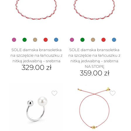
na
Opcje
stronie
można
produktu
wybrać
na
stronie
produktu
SOLE damska bransoletka
SOLE damska bransoletka
na szczęście na łańcuszku z
na szczęście na łańcuszku z
nitką jedwabną – srebrna
nitką jedwabną – srebrna
329.00
zł
NA STOPĘ
359.00
zł
Ten
produkt
Ten
ma
produkt
wiele
ma
wariantów.
wiele
Opcje
wariantów.
można
Opcje
wybrać
można
na
wybrać
stronie
na
produktu
stronie