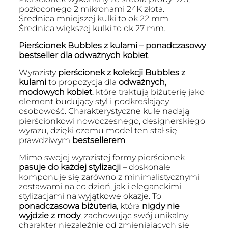
pozłoconego 2 mikronami 24K złota.
Średnica mniejszej kulki to ok 22 mm.
Średnica większej kulki to ok 27 mm.
Pierścionek Bubbles z kulami – ponadczasowy
bestseller dla odważnych kobiet
Wyrazisty
pierścionek z kolekcji Bubbles z
kulami
to propozycja dla
odważnych,
modowych kobiet
, które traktują biżuterię jako
element budujący styl i podkreślający
osobowość. Charakterystyczne kule nadają
pierścionkowi nowoczesnego, designerskiego
wyrazu, dzięki czemu model ten stał się
prawdziwym
bestsellerem
.
Mimo swojej wyrazistej formy pierścionek
pasuje do każdej stylizacji
– doskonale
komponuje się zarówno z minimalistycznymi
zestawami na co dzień, jak i eleganckimi
stylizacjami na wyjątkowe okazje. To
ponadczasowa biżuteria
, która
nigdy nie
wyjdzie z mody
, zachowując swój unikalny
charakter niezależnie od zmieniających się