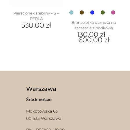
produktu
Pierścionek srebrny – S –
PERLA
Bransoletka damska na
530.00
zł
szczęście z podkową
Ten
130.00
zł
–
produkt
600.00
zł
ma
Ten
wiele
produkt
wariantów.
ma
Opcje
wiele
można
wariantów.
wybrać
Opcje
na
można
stronie
wybrać
produktu
Warszawa
na
stronie
Śródmieście
produktu
Mokotowska 63
00-533 Warszawa
PN - PT 11:00 - 19:00