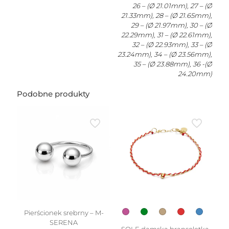
26 – (Ø 21.01mm), 27 – (Ø
21.33mm), 28 – (Ø 21.65mm),
29 – (Ø 21.97mm), 30 – (Ø
22.29mm), 31 – (Ø 22.61mm),
32 – (Ø 22.93mm), 33 – (Ø
23.24mm), 34 – (Ø 23.56mm),
35 – (Ø 23.88mm), 36 -(Ø
24.20mm)
Podobne produkty
Pierścionek srebrny – M-
SERENA
SOLE damska bransoletka