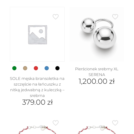
Ten
Opcje
produkt
można
ma
wybrać
wiele
na
wariantów.
stronie
Opcje
produktu
można
wybrać
na
stronie
produktu
Pierścionek srebrny XL
SERENA
SOLE męska bransoletka na
1,200.00
zł
szczęście na łańcuszku z
Ten
nitką jedwabną z kuleczką –
produkt
srebrna
ma
379.00
zł
wiele
Ten
wariantów.
produkt
Opcje
ma
można
wiele
wybrać
wariantów.