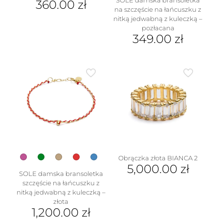
360.00
zł
na szczęście na łańcuszku z
Ten
nitką jedwabną z kuleczką –
produkt
pozłacana
ma
349.00
zł
wiele
Ten
wariantów.
produkt
Opcje
ma
można
wiele
wybrać
wariantów.
na
Opcje
stronie
można
produktu
wybrać
na
stronie
produktu
Obrączka złota BIANCA 2
5,000.00
zł
SOLE damska bransoletka
Ten
szczęście na łańcuszku z
produkt
nitką jedwabną z kuleczką –
ma
złota
wiele
1,200.00
zł
wariantów.