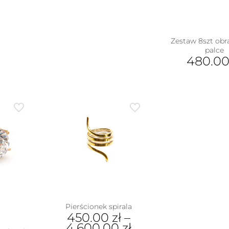
ać
na
wariantów.
stro
Opcje
ie
pro
można
uktu
wybrać
Zestaw 8szt obr
na
palce
stronie
480.0
produktu
Pierścionek spirala
450.00
zł
–
4,600.00
zł