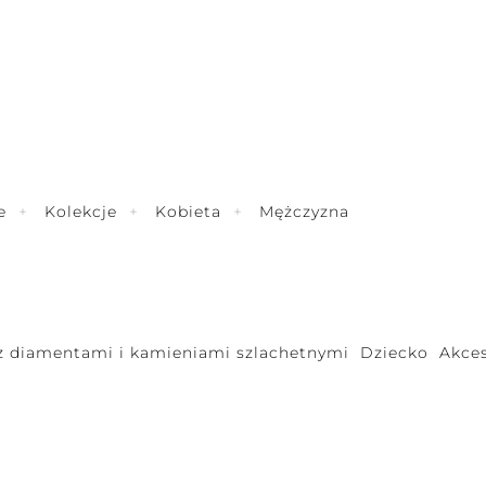
e
Kolekcje
Kobieta
Mężczyzna
 z diamentami i kamieniami szlachetnymi
Dziecko
Akces