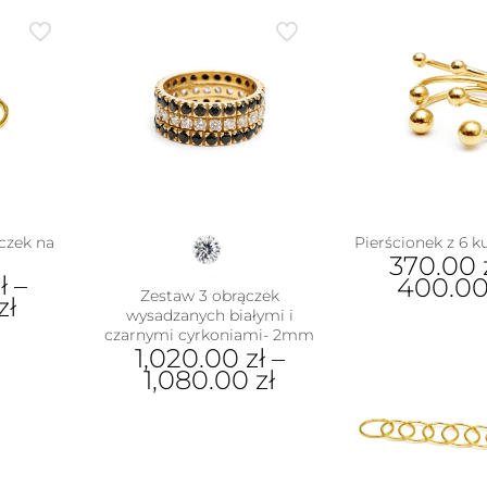
czek na
Pierścionek z 6 k
370.00
ł
–
400.0
Zestaw 3 obrączek
zł
wysadzanych białymi i
Ten
czarnymi cyrkoniami- 2mm
pro
1,020.00
zł
–
ukt
ma
1,080.00
zł
wiel
e
war
Ten
antów.
Opc
produkt
e
moż
ma
na
wyb
wiele