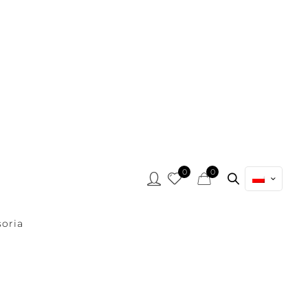
0
0
oria