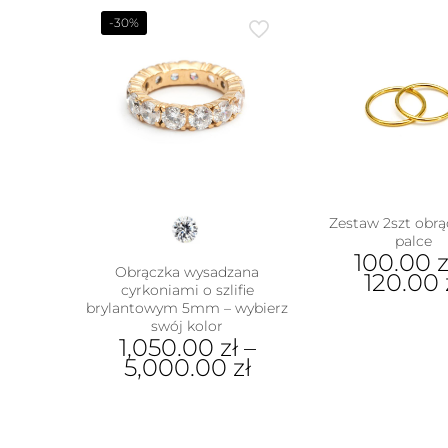
-30%
Zestaw 2szt obrą
palce
100.00
z
Obrączka wysadzana
120.00
cyrkoniami o szlifie
brylantowym 5mm – wybierz
Ten
swój kolor
prod
1,050.00
zł
–
ma
5,000.00
zł
wiel
wari
Ten
Opcj
produkt
moż
ma