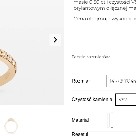
masie 0,50 ct i czystości 
brylantowym o łącznej masi
Cena obejmuje wykonanie
Tabela rozmiarów
Rozmiar
Czystość kamienia
Materiał
Resetuj