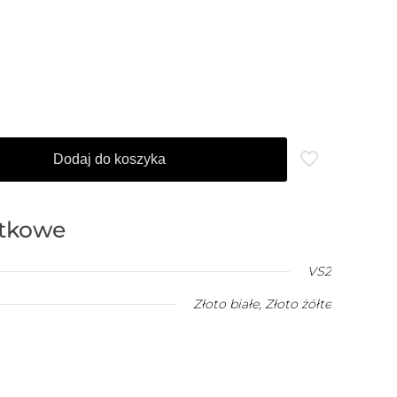
Dodaj do koszyka
atkowe
VS2
Złoto białe
,
Złoto żółte