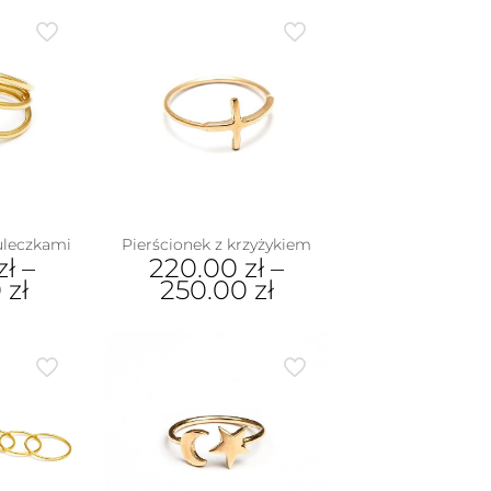
uleczkami
Pierścionek z krzyżykiem
zł
–
220.00
zł
–
0
zł
250.00
zł
Ten
dukt
produkt
ma
e
wiele
iantów.
wariantów.
je
Opcje
na
można
rać
wybrać