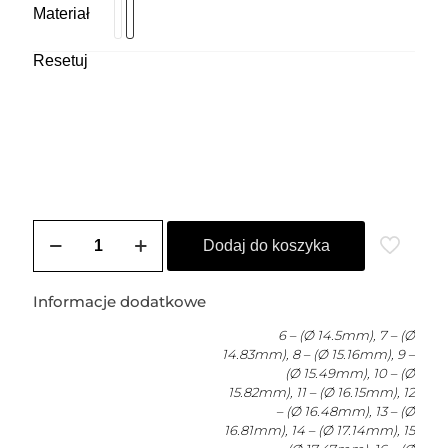
Materiał
Resetuj
ilość
Obrączka
Dodaj do koszyka
Diamond
Ring
Informacje dodatkowe
6 – (Ø 14.5mm), 7 – (Ø
14.83mm), 8 – (Ø 15.16mm), 9 –
(Ø 15.49mm), 10 – (Ø
15.82mm), 11 – (Ø 16.15mm), 12
– (Ø 16.48mm), 13 – (Ø
16.81mm), 14 – (Ø 17.14mm), 15