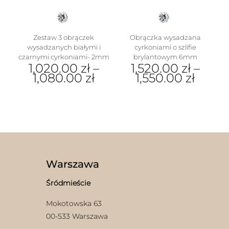
produktu
Zestaw 3 obrączek
Obrączka wysadzana
wysadzanych białymi i
cyrkoniami o szlifie
czarnymi cyrkoniami- 2mm
brylantowym 6mm
1,020.00
zł
–
1,520.00
zł
–
1,080.00
zł
1,550.00
zł
Ten
Ten
produkt
produkt
ma
ma
wiele
wiele
wariantów.
wariantów.
Opcje
Opcje
można
można
wybrać
wybrać
Warszawa
na
na
stronie
stronie
Śródmieście
produktu
produktu
Mokotowska 63
00-533 Warszawa