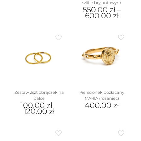
szlifie brylantowym
Ten
550.00
zł
–
produkt
600.00
zł
ma
wiele
Ten
wariantów.
produkt
Opcje
ma
można
wiele
wybrać
wariantów.
na
Opcje
stronie
można
produktu
wybrać
na
stronie
produktu
Zestaw 2szt obrączek na
Pierścionek pozłacany
palce
MARIA (różaniec)
100.00
zł
–
400.00
zł
120.00
zł
Ten
Ten
produkt
produkt
ma
ma
wiele
wiele
wariantów.