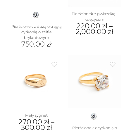
Pierścionek z gwiazdką i
księżycem
220.00
zł
–
Pierścionek z dużą okrągłą
2,000.00
zł
cyrkonią o szlifie
brylantowym
Ten
750.00
zł
produkt
ma
Ten
wiele
produkt
wariantów.
ma
Opcje
wiele
można
wariantów.
wybrać
Opcje
na
można
stronie
wybrać
produktu
na
stronie
produktu
Mały sygnet
270.00
zł
–
300.00
zł
Pierścionek z cyrkonią o