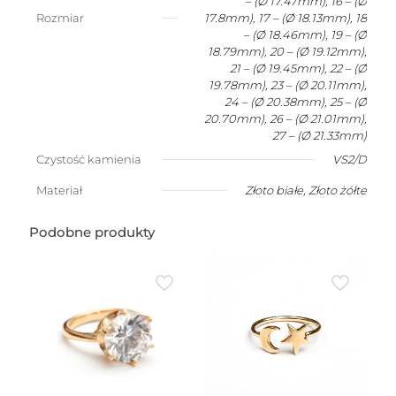
– (Ø 17.47mm), 16 – (Ø
Rozmiar
17.8mm), 17 – (Ø 18.13mm), 18
– (Ø 18.46mm), 19 – (Ø
18.79mm), 20 – (Ø 19.12mm),
21 – (Ø 19.45mm), 22 – (Ø
19.78mm), 23 – (Ø 20.11mm),
24 – (Ø 20.38mm), 25 – (Ø
20.70mm), 26 – (Ø 21.01mm),
27 – (Ø 21.33mm)
Czystość kamienia
VS2/D
Materiał
Złoto białe
,
Złoto żółte
Podobne produkty