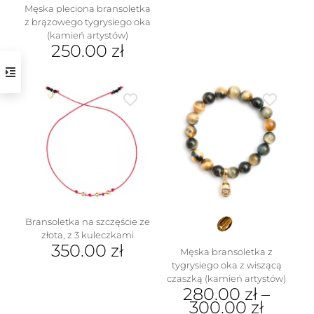
Męska pleciona bransoletka
z brązowego tygrysiego oka
(kamień artystów)
250.00
zł
Bransoletka na szczęście ze
złota, z 3 kuleczkami
350.00
zł
Męska bransoletka z
tygrysiego oka z wiszącą
czaszką (kamień artystów)
280.00
zł
–
300.00
zł