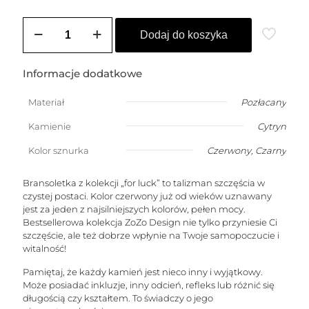
ilość
Męska
Dodaj do koszyka
bransoletka
na
szczęście
Informacje dodatkowe
z
cytrynem
Materiał
Pozłacany
w
kształcie
Kamienie
Cytryn
stożka
(kamień
Kolor sznurka
Czerwony, Czarny
sukcesu)
Bransoletka z kolekcji „for luck” to talizman szczęścia w
czystej postaci. Kolor czerwony już od wieków uznawany
jest za jeden z najsilniejszych kolorów, pełen mocy.
Bestsellerowa kolekcja ZoZo Design nie tylko przyniesie Ci
szczęście, ale też dobrze wpłynie na Twoje samopoczucie i
witalność!
Pamiętaj, że każdy kamień jest nieco inny i wyjątkowy.
Może posiadać inkluzje, inny odcień, refleks lub różnić się
długością czy kształtem. To świadczy o jego