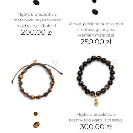
Męska bransoletka z
matowych onyksów oraz
Męska, pleciona bransoletka
pozłacanych kulek 1
z matowego onyksu
200.00
zł
(kamień mądrości)
250.00
zł
Męska bransoletka z
brązowego Agatu z czaszką
300.00
zł