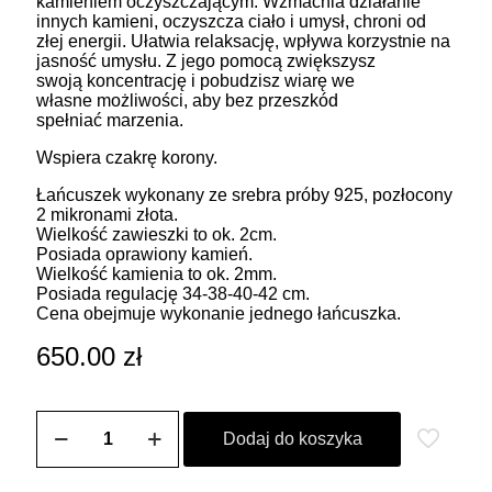
kamieniem oczyszczającym. Wzmacnia działanie
innych kamieni, oczyszcza ciało i umysł, chroni od
złej energii. Ułatwia relaksację, wpływa korzystnie na
jasność umysłu. Z jego pomocą zwiększysz
swoją koncentrację i pobudzisz wiarę we
własne możliwości, aby bez przeszkód
spełniać marzenia.
Wspiera czakrę korony.
Łańcuszek wykonany ze srebra próby 925, pozłocony
2 mikronami złota.
Wielkość zawieszki to ok. 2cm.
Posiada oprawiony kamień.
Wielkość kamienia to ok. 2mm.
Posiada regulację 34-38-40-42 cm.
Cena obejmuje wykonanie jednego łańcuszka.
650.00
zł
ilość
Łańcuszek
Dodaj do koszyka
z
symbolem