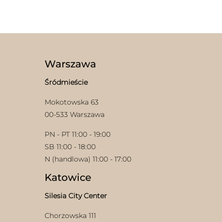
produkt
można
ma
wybrać
wiele
na
wariantów.
stronie
Opcje
produktu
można
wybrać
Warszawa
na
stronie
Śródmieście
produktu
Mokotowska 63
00-533 Warszawa
PN - PT 11:00 - 19:00
SB 11:00 - 18:00
N (handlowa) 11:00 - 17:00
Katowice
Silesia City Center
Chorzowska 111