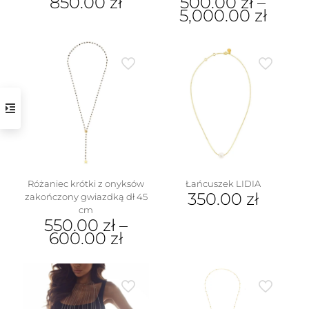
850.00
zł
500.00
zł
–
5,000.00
zł
Ten
produkt
ma
wiele
wariantów.
Opcje
można
wybrać
na
stronie
produktu
Różaniec krótki z onyksów
Łańcuszek LIDIA
350.00
zł
zakończony gwiazdką dł 45
cm
550.00
zł
–
600.00
zł
Ten
produkt
ma
wiele
wariantów.