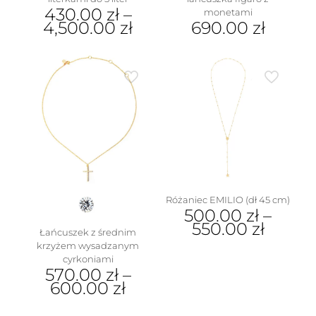
430.00
zł
–
monetami
4,500.00
zł
690.00
zł
Ten
produkt
ma
wiele
wariantów.
Opcje
można
wybrać
na
stronie
produktu
Różaniec EMILIO (dł 45 cm)
500.00
zł
–
550.00
zł
Łańcuszek z średnim
krzyżem wysadzanym
Ten
cyrkoniami
produkt
570.00
zł
–
ma
600.00
zł
wiele
wariantów.
Ten
Opcje