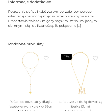
Sun
Informacje dodatkowe
Goddess
Połączenie słońca i księżyca symbolizuje równowagę,
integrację i harmonię między przeciwstawnymi siłami.
Przedstawia związek między męskim i żeńskim, jasnym i
ciemnym, siłą i delikatnością. To połączenie
[…]
Podobne produkty
-17%
Różaniec pozłacany długi z
Łańcuszek z dużą dowolną
fasetowanych kulek dł 55cm
literką (3cm)