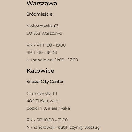
wybrać
na
Warszawa
na
stronie
stronie
produktu
Śródmieście
produktu
Mokotowska 63
00-533 Warszawa
PN - PT 11:00 - 19:00
SB 11:00 - 18:00
N (handlowa) 11:00 - 17:00
Katowice
Silesia City Center
Chorzowska 111
40-101 Katowice
poziom 0, aleja Tyska
PN - SB 10:00 - 21:00
N (handlowa) - butik czynny według