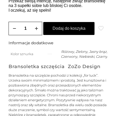
Przekaż swoją intencję, następnie zwiąż bransoletkę
na 3 supełki sobie lub bliskiej Ci osobie.
I oczekuj, aż się spełni!
ilość
SOLE
Dodaj do koszyka
damska
bransoletka
szczęście
Informacje dodatkowe
na
łańcuszku
Różowy, Zielony, Jasny brąz,
Kolor sznurka
z
Czerwony, Niebieski, Czarny
nitką
jedwabną
Bransoletka szczęścia ZoZo Design
z
kuleczką
Bransoletka na szczęście pochodzi z kolekcji „for luck”.
-
Urzeka swoim minimalizmem i prostotą. Jest kunsztowna i
złota
pozbawiona zbędnych oraz przesadzonych elementów
dekoracyjnych. Śmiało można traktować ją jako talizman
przynoszący szczęście. Chroni nas przed niekorzystnym
działaniem energetycznym. Pozytywnie wpływa na nasz
nastrój oraz siły witalne. Bransoletka dla wielu osób posiada
duże znaczenie, symbol czy wartość sentymentalną.
Niektóre z bransoletek, zaopatrzone w odpowiednie