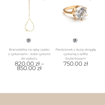
wiele
Opcje
wariantów.
można
Opcje
wybrać
można
na
wybrać
stronie
na
produktu
stronie
produktu
Bransoletka na rękę i palec
Pierścionek z dużą okrągłą
z cyrkoniami – kolor cyrkonii
cyrkonią o szlifie
do wyboru
brylantowym
820.00
zł
–
750.00
zł
850.00
zł
Ten
Ten
produkt
produkt
ma
ma
wiele
wiele
wariantów.
wariantów.
Opcje
Opcje
można
można
wybrać