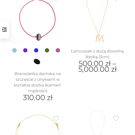
Łańcuszek z dużą dowolną
w
literką (3cm)
500.00
zł
–
5,000.00
zł
Bransoletka damska na
Ten
szczęście z onyksem w
produkt
kształcie stożka (kamień
ma
mądrości)
wiele
310.00
zł
wariantów.
Ten
Opcje
produkt
można
ma
wybrać
wiele
na
wariantów.
stronie
Opcje
produktu