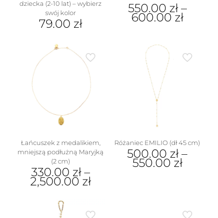
dziecka (2-10 lat) – wybierz
550.00
zł
–
swój kolor
600.00
zł
79.00
zł
Ten
Ten
produkt
produkt
ma
ma
wiele
wiele
wariantów.
wariantów.
Opcje
Opcje
można
można
wybrać
wybrać
na
na
stronie
stronie
produktu
produktu
Łańcuszek z medalikiem,
Różaniec EMILIO (dł 45 cm)
500.00
zł
–
mniejszą podłużną Maryjką
550.00
zł
(2 cm)
330.00
zł
–
Ten
2,500.00
zł
produkt
Ten
ma
produkt
wiele
ma
wariantów.