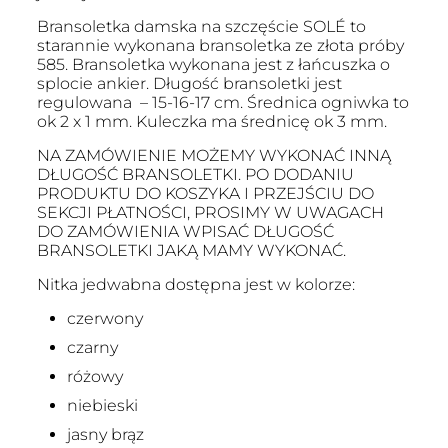
Bransoletka damska na szczęście SOLÉ to
starannie wykonana bransoletka ze złota próby
585. Bransoletka wykonana jest z łańcuszka o
splocie ankier. Długość bransoletki jest
regulowana – 15-16-17 cm. Średnica ogniwka to
ok 2 x 1 mm. Kuleczka ma średnicę ok 3 mm.
NA ZAMÓWIENIE MOŻEMY WYKONAĆ INNĄ
DŁUGOŚĆ BRANSOLETKI. PO DODANIU
PRODUKTU DO KOSZYKA I PRZEJŚCIU DO
SEKCJI PŁATNOŚCI, PROSIMY W UWAGACH
DO ZAMÓWIENIA WPISAĆ DŁUGOŚĆ
BRANSOLETKI JAKĄ MAMY WYKONAĆ.
Nitka jedwabna dostępna jest w kolorze:
czerwony
czarny
różowy
niebieski
jasny brąz