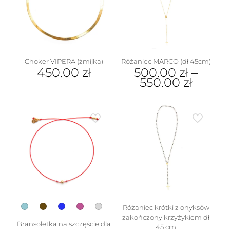
można
wybrać
na
stronie
produktu
Choker VIPERA (żmijka)
Różaniec MARCO (dł 45cm)
450.00
zł
500.00
zł
–
550.00
zł
Ten
produkt
ma
wiele
wariantów.
Opcje
można
wybrać
na
stronie
produktu
Różaniec krótki z onyksów
zakończony krzyżykiem dł
Bransoletka na szczęście dla
45 cm