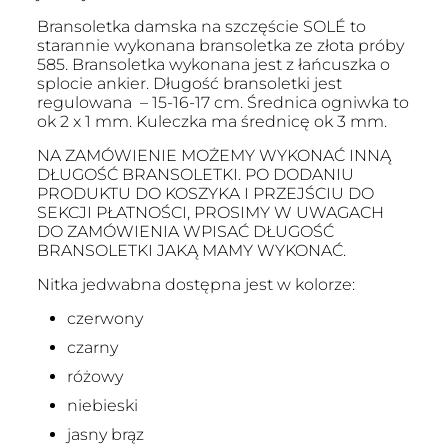
Bransoletka damska na szczęście SOLÉ to
starannie wykonana bransoletka ze złota próby
585. Bransoletka wykonana jest z łańcuszka o
splocie ankier. Długość bransoletki jest
regulowana – 15-16-17 cm. Średnica ogniwka to
ok 2 x 1 mm. Kuleczka ma średnicę ok 3 mm.
NA ZAMÓWIENIE MOŻEMY WYKONAĆ INNĄ
DŁUGOŚĆ BRANSOLETKI. PO DODANIU
PRODUKTU DO KOSZYKA I PRZEJŚCIU DO
SEKCJI PŁATNOŚCI, PROSIMY W UWAGACH
DO ZAMÓWIENIA WPISAĆ DŁUGOŚĆ
BRANSOLETKI JAKĄ MAMY WYKONAĆ.
Nitka jedwabna dostępna jest w kolorze:
czerwony
czarny
różowy
niebieski
jasny brąz