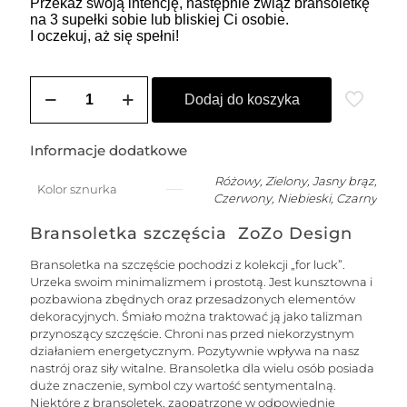
Przekaż swoją intencję, następnie zwiąż bransoletkę
na 3 supełki sobie lub bliskiej Ci osobie.
I oczekuj, aż się spełni!
ilość
SOLE
Dodaj do koszyka
damska
bransoletka
szczęście
Informacje dodatkowe
na
łańcuszku
Różowy, Zielony, Jasny brąz,
Kolor sznurka
z
Czerwony, Niebieski, Czarny
nitką
jedwabną
Bransoletka szczęścia ZoZo Design
z
kuleczką
Bransoletka na szczęście pochodzi z kolekcji „for luck”.
-
Urzeka swoim minimalizmem i prostotą. Jest kunsztowna i
złota
pozbawiona zbędnych oraz przesadzonych elementów
dekoracyjnych. Śmiało można traktować ją jako talizman
przynoszący szczęście. Chroni nas przed niekorzystnym
działaniem energetycznym. Pozytywnie wpływa na nasz
nastrój oraz siły witalne. Bransoletka dla wielu osób posiada
duże znaczenie, symbol czy wartość sentymentalną.
Niektóre z bransoletek, zaopatrzone w odpowiednie