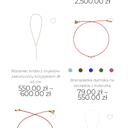
2,500.00
zł
Ten
produkt
Ten
ma
produkt
wiele
ma
wariantów.
wiele
Opcje
wariantów.
można
Opcje
wybrać
można
na
wybrać
stronie
na
produktu
stronie
produktu
Różaniec krótki z onyksów
zakończony krzyżykiem dł
Bransoletka damska na
45 cm
szczęście z kuleczką
550.00
zł
–
79.00
zł
–
600.00
zł
550.00
zł
Ten
Ten
produkt
produkt
ma
ma
wiele
wiele
wariantów.
wariantów.
Opcje