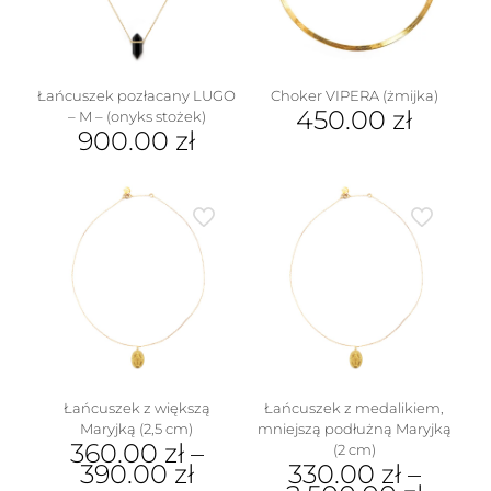
wybrać
na
stronie
produktu
Łańcuszek pozłacany LUGO
Choker VIPERA (żmijka)
450.00
zł
– M – (onyks stożek)
900.00
zł
Ten
produkt
ma
wiele
wariantów.
Opcje
można
wybrać
na
stronie
produktu
Łańcuszek z większą
Łańcuszek z medalikiem,
Maryjką (2,5 cm)
mniejszą podłużną Maryjką
360.00
zł
–
(2 cm)
390.00
zł
330.00
zł
–