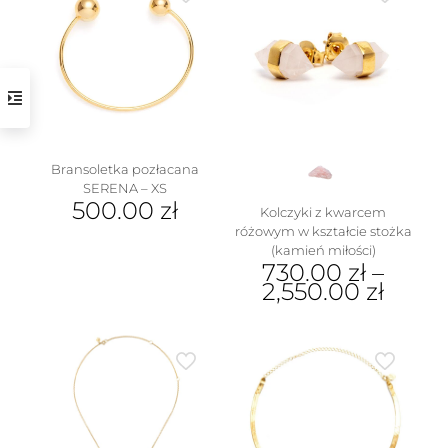
Bransoletka pozłacana
w
SERENA – XS
500.00
zł
Kolczyki z kwarcem
różowym w kształcie stożka
(kamień miłości)
730.00
zł
–
2,550.00
zł
Ten
produkt
ma
wiele
wariantów.
Opcje
można