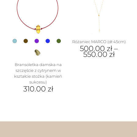
Opcje
można
można
wybrać
wybrać
na
na
stronie
stronie
produktu
produktu
Różaniec MARCO (dł 45cm)
500.00
zł
–
550.00
zł
Ten
Bransoletka damska na
produkt
szczęście z cytrynem w
ma
kształcie stożka (kamień
wiele
sukcesu)
wariantów.
310.00
zł
Opcje
Ten
można
produkt
wybrać
ma
na
wiele
stronie
wariantów.
produktu
Opcje
można