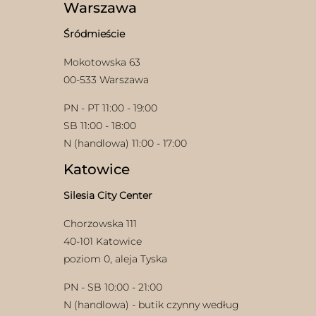
wybrać
Warszawa
na
stronie
Śródmieście
produktu
Mokotowska 63
00-533 Warszawa
PN - PT 11:00 - 19:00
SB 11:00 - 18:00
N (handlowa) 11:00 - 17:00
Katowice
Silesia City Center
Chorzowska 111
40-101 Katowice
poziom 0, aleja Tyska
PN - SB 10:00 - 21:00
N (handlowa) - butik czynny według