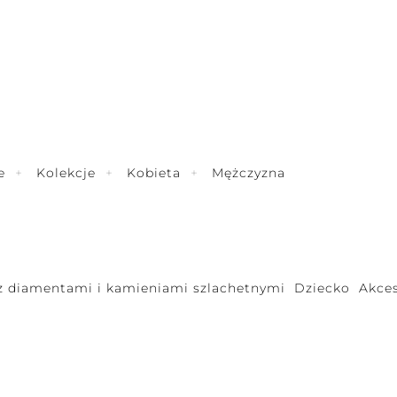
e
Kolekcje
Kobieta
Mężczyzna
 z diamentami i kamieniami szlachetnymi
Dziecko
Akces