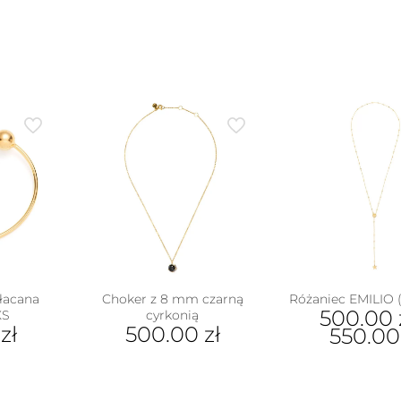
łacana
Choker z 8 mm czarną
Różaniec EMILIO 
500.00
XS
cyrkonią
0
zł
500.00
zł
550.0
Ten
pro
ma