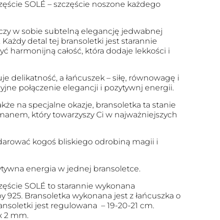
zęście SOLÉ – szczęście noszone każdego
ączy w sobie subtelną elegancję jedwabnej
. Każdy detal tej bransoletki jest starannie
ć harmonijną całość, która dodaje lekkości i
e delikatność, a łańcuszek – siłę, równowagę i
yjne połączenie elegancji i pozytywnj energii.
kże na specjalne okazje, bransoletka ta stanie
manem, który towarzyszy Ci w najważniejszych
darować kogoś bliskiego odrobiną magii i
zytywna energia w jednej bransoletce.
zęście SOLÉ to starannie wykonana
by 925. Bransoletka wykonana jest z łańcuszka o
ansoletki jest regulowana – 19-20-21 cm.
 x 2 mm.