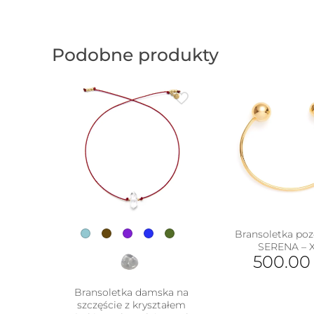
Podobne produkty
Bransoletka poz
SERENA – 
500.0
Bransoletka damska na
w
szczęście z kryształem