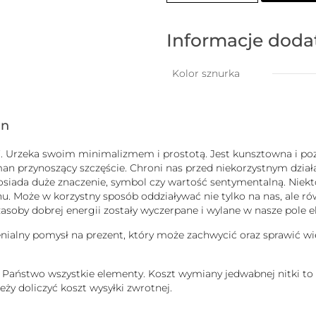
bransoletka
na
szczęście
Informacje dod
na
łańcuszku
z
Kolor sznurka
nitką
jedwabną
-
gn
srebrna
uck”. Urzeka swoim minimalizmem i prostotą. Jest kunsztowna i
man przynoszący szczęście. Chroni nas przed niekorzystnym dzi
b posiada duże znaczenie, symbol czy wartość sentymentalną. Nie
 Może w korzystny sposób oddziaływać nie tylko na nas, ale równ
j zasoby dobrej energii zostały wyczerpane i wylane w nasze pole
enialny pomysł na prezent, który może zachwycić oraz sprawić wi
ą Państwo wszystkie elementy. Koszt wymiany jedwabnej nitki to
ży doliczyć koszt wysyłki zwrotnej.