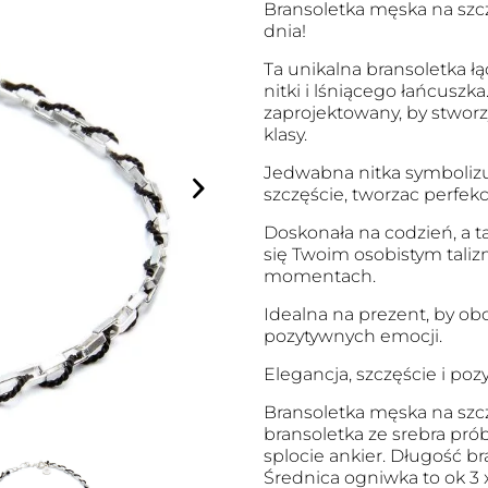
Bransoletka męska na szc
dnia!
Ta unikalna bransoletka ł
nitki i lśniącego łańcuszka
zaprojektowany, by stworzy
klasy.
Jedwabna nitka symbolizuj
szczęście, tworzac perfekc
Doskonała na codzień, a ta
się Twoim osobistym taliz
momentach.
Idealna na prezent, by ob
pozytywnych emocji.
Elegancja, szczęście i po
Bransoletka męska na szc
bransoletka ze srebra pró
splocie ankier. Długość br
Średnica ogniwka to ok 3