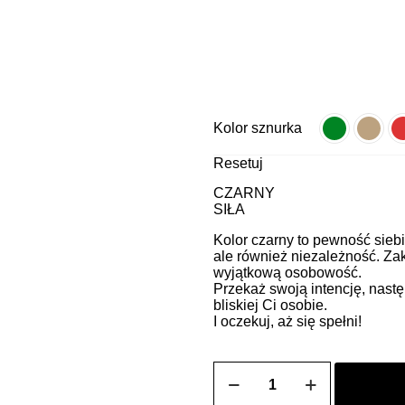
Kolor sznurka
Resetuj
CZARNY
SIŁA
Kolor czarny to pewność siebi
ale również niezależność. Za
wyjątkową osobowość.
Przekaż swoją intencję, nastę
bliskiej Ci osobie.
I oczekuj, aż się spełni!
ilość
SOLE
męska