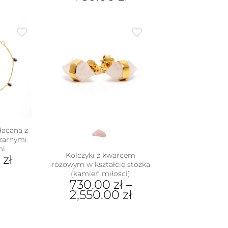
e
Ten
iantów.
produkt
je
ma
na
wiele
rać
wariantów.
Opcje
nie
można
duktu
wybrać
na
stronie
produktu
łacana z
czarnymi
mi
Kolczyki z kwarcem
0
zł
różowym w kształcie stożka
(kamień miłości)
730.00
zł
–
2,550.00
zł
Ten
produkt