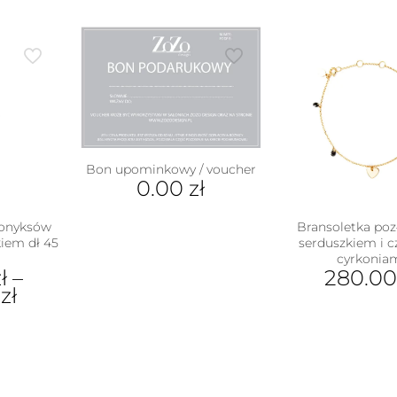
wiel
war
Opc
moż
wyb
na
stro
pro
Bon upominkowy / voucher
0.00
zł
 onyksów
Bransoletka poz
iem dł 45
serduszkiem i 
cyrkonia
ł
–
280.0
0
zł
ukt
e
antów.