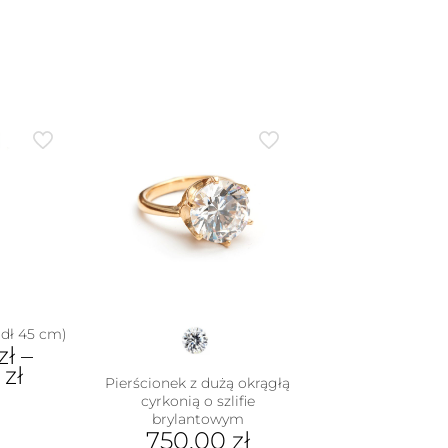
(dł 45 cm)
zł
–
0
zł
Pierścionek z dużą okrągłą
cyrkonią o szlifie
brylantowym
dukt
750.00
zł