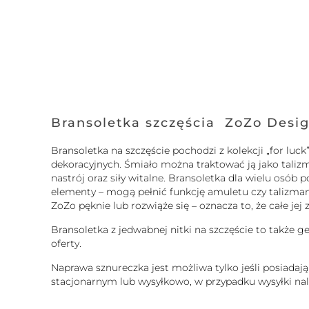
Bransoletka szczęścia ZoZo Desi
Bransoletka na szczęście pochodzi z kolekcji „for l
dekoracyjnych. Śmiało można traktować ją jako taliz
nastrój oraz siły witalne. Bransoletka dla wielu osó
elementy – mogą pełnić funkcję amuletu czy talizmanu.
ZoZo pęknie lub rozwiąże się – oznacza to, że całe je
Bransoletka z jedwabnej nitki na szczęście to także g
oferty.
Naprawa sznureczka jest możliwa tylko jeśli posiadaj
stacjonarnym lub wysyłkowo, w przypadku wysyłki nale