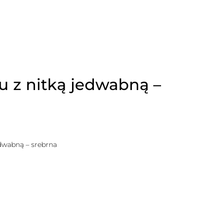
u z nitką jedwabną –
edwabną – srebrna