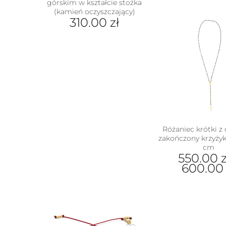
górskim w kształcie stożka
(kamień oczyszczający)
310.00
zł
Ten
produkt
ma
wiele
wariantów.
Opcje
można
wybrać
na
stronie
Różaniec krótki z
produktu
zakończony krzyżyk
cm
550.00
z
600.0
Ten
prod
ma
wiel
wari