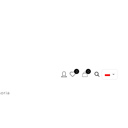
0
0
oria