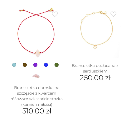
Ten
produkt
ma
wiele
wariantów.
Opcje
można
wybrać
na
stronie
produktu
Bransoletka pozłacana z
serduszkiem
250.00
zł
Bransoletka damska na
szczęście z kwarcem
różowym w kształcie stożka
(kamień miłości)
310.00
zł
Ten
produkt
ma