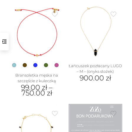
w
Łańcuszek pozłacany LUGO
– M – (onyks stożek)
Bransoletka męska na
900.00
zł
szczęście z kuleczką
Ten
99.00
zł
–
produkt
750.00
zł
ma
Ten
wiele
produkt
wariantów.
ma
Opcje
wiele
można
wariantów.
wybrać
Opcje
na