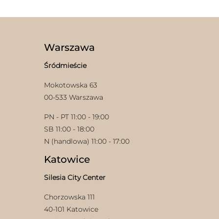
wiele
wariantów.
Opcje
można
wybrać
Warszawa
na
stronie
Śródmieście
produktu
Mokotowska 63
00-533 Warszawa
PN - PT 11:00 - 19:00
SB 11:00 - 18:00
N (handlowa) 11:00 - 17:00
Katowice
Silesia City Center
Chorzowska 111
40-101 Katowice