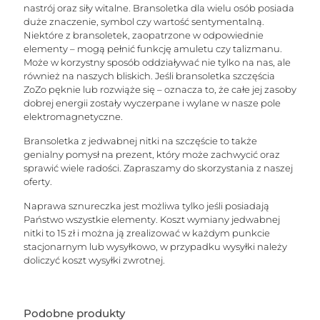
nastrój oraz siły witalne. Bransoletka dla wielu osób posiada
duże znaczenie, symbol czy wartość sentymentalną.
Niektóre z bransoletek, zaopatrzone w odpowiednie
elementy – mogą pełnić funkcję amuletu czy talizmanu.
Może w korzystny sposób oddziaływać nie tylko na nas, ale
również na naszych bliskich. Jeśli bransoletka szczęścia
ZoZo pęknie lub rozwiąże się – oznacza to, że całe jej zasoby
dobrej energii zostały wyczerpane i wylane w nasze pole
elektromagnetyczne.
Bransoletka z jedwabnej nitki na szczęście to także
genialny pomysł na prezent, który może zachwycić oraz
sprawić wiele radości. Zapraszamy do skorzystania z naszej
oferty.
Naprawa sznureczka jest możliwa tylko jeśli posiadają
Państwo wszystkie elementy. Koszt wymiany jedwabnej
nitki to 15 zł i można ją zrealizować w każdym punkcie
stacjonarnym lub wysyłkowo, w przypadku wysyłki należy
doliczyć koszt wysyłki zwrotnej.
Podobne produkty