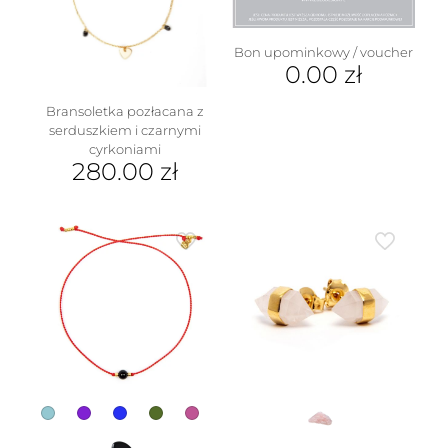
można
stronie
wybrać
produktu
na
Bon upominkowy / voucher
stronie
0.00
zł
produktu
Bransoletka pozłacana z
serduszkiem i czarnymi
cyrkoniami
280.00
zł