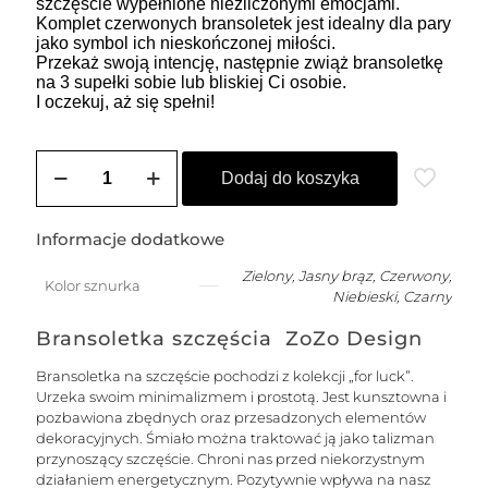
szczęście wypełnione niezliczonymi emocjami.
Komplet czerwonych bransoletek jest idealny dla pary
jako symbol ich nieskończonej miłości.
Przekaż swoją intencję, następnie zwiąż bransoletkę
na 3 supełki sobie lub bliskiej Ci osobie.
I oczekuj, aż się spełni!
ilość
SOLE
Dodaj do koszyka
męska
bransoletka
na
Informacje dodatkowe
szczęście
na
Zielony, Jasny brąz, Czerwony,
Kolor sznurka
łańcuszku
Niebieski, Czarny
z
nitką
Bransoletka szczęścia ZoZo Design
jedwabną
-
Bransoletka na szczęście pochodzi z kolekcji „for luck”.
srebrna
Urzeka swoim minimalizmem i prostotą. Jest kunsztowna i
pozbawiona zbędnych oraz przesadzonych elementów
dekoracyjnych. Śmiało można traktować ją jako talizman
przynoszący szczęście. Chroni nas przed niekorzystnym
działaniem energetycznym. Pozytywnie wpływa na nasz