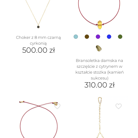
stronie
można
produktu
wybrać
na
stronie
produktu
Choker z 8 mm czarną
cyrkonią
500.00
zł
Bransoletka damska na
szczęście z cytrynem w
kształcie stożka (kamień
sukcesu)
310.00
zł
Ten
produkt
ma
wiele
wariantów.
Opcje
można
wybrać