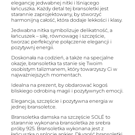
elegancję jedwabnej nitki i lśniącego
łańcuszka. Każdy detal tej bransoletki jest
starannie zaprojektowany, by stworzyć
harmonijną całość, która dodaje lekkości i klasy.
Jedwabna nitka symbolizuje delikatność, a
łańcuszek – siłę, równowagę i szczęście,
tworzac perfekcyjne połączenie elegancji i
pozytywnj energii.
Doskonała na codzień, a także na specjalne
okazje, bransoletka ta stanie się Twoim
osobistym talizmanem, który towarzyszy Ci w
najważniejszych momentach.
Idealna na prezent, by obdarować kogoś
bliskiego odrobiną magii i pozytywnych emocji.
Elegancja, szczęście i pozytywna energia w
jednej bransoletce.
Bransoletka damska na szczęście SOLÉ to
starannie wykonana bransoletka ze srebra
próby 925. Bransoletka wykonana jest z
łańcuszka o splocie ankier. Długość bransoletki