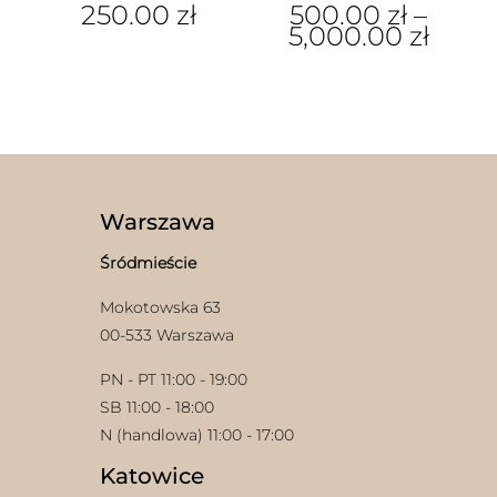
250.00
zł
500.00
zł
–
5,000.00
zł
Ten
produkt
ma
wiele
wariantów.
Opcje
można
wybrać
Warszawa
na
stronie
Śródmieście
produktu
Mokotowska 63
00-533 Warszawa
PN - PT 11:00 - 19:00
SB 11:00 - 18:00
N (handlowa) 11:00 - 17:00
Katowice