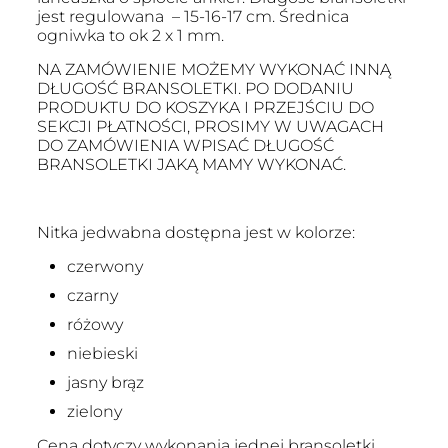
jest regulowana – 15-16-17 cm. Średnica
ogniwka to ok 2 x 1 mm.
NA ZAMÓWIENIE MOŻEMY WYKONAĆ INNĄ
DŁUGOŚĆ BRANSOLETKI. PO DODANIU
PRODUKTU DO KOSZYKA I PRZEJŚCIU DO
SEKCJI PŁATNOŚCI, PROSIMY W UWAGACH
DO ZAMÓWIENIA WPISAĆ DŁUGOŚĆ
BRANSOLETKI JAKĄ MAMY WYKONAĆ.
Nitka jedwabna dostępna jest w kolorze:
czerwony
czarny
różowy
niebieski
jasny brąz
zielony
Cena dotyczy wykonania jednej bransoletki.