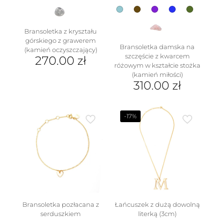
Bransoletka z kryształu
górskiego z grawerem
Bransoletka damska na
(kamień oczyszczający)
szczęście z kwarcem
270.00
zł
różowym w kształcie stożka
(kamień miłości)
310.00
zł
Ten
produkt
ma
-17%
wiele
wariantów.
Opcje
można
wybrać
na
stronie
produktu
Bransoletka pozłacana z
Łańcuszek z dużą dowolną
serduszkiem
literką (3cm)