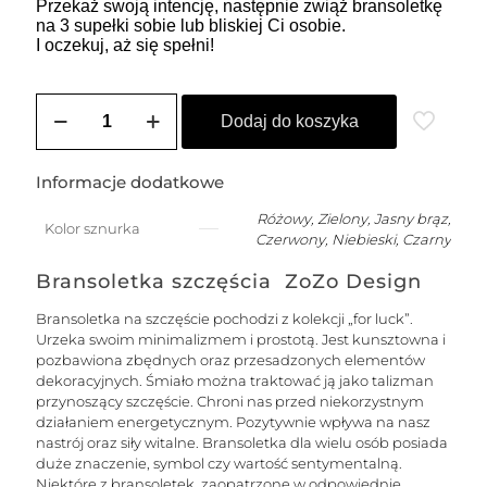
Przekaż swoją intencję, następnie zwiąż bransoletkę
na 3 supełki sobie lub bliskiej Ci osobie.
I oczekuj, aż się spełni!
ilość
SOLE
Dodaj do koszyka
damska
bransoletka
na
Informacje dodatkowe
szczęście
na
Różowy, Zielony, Jasny brąz,
Kolor sznurka
łańcuszku
Czerwony, Niebieski, Czarny
z
nitką
Bransoletka szczęścia ZoZo Design
jedwabną
-
Bransoletka na szczęście pochodzi z kolekcji „for luck”.
srebrna
Urzeka swoim minimalizmem i prostotą. Jest kunsztowna i
pozbawiona zbędnych oraz przesadzonych elementów
dekoracyjnych. Śmiało można traktować ją jako talizman
przynoszący szczęście. Chroni nas przed niekorzystnym
działaniem energetycznym. Pozytywnie wpływa na nasz
nastrój oraz siły witalne. Bransoletka dla wielu osób posiada
duże znaczenie, symbol czy wartość sentymentalną.
Niektóre z bransoletek, zaopatrzone w odpowiednie