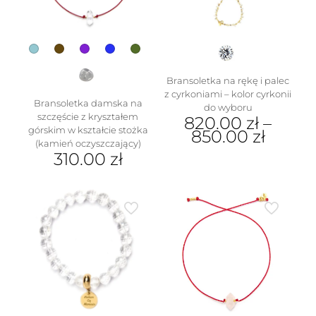
na
stronie
produktu
Bransoletka na rękę i palec
z cyrkoniami – kolor cyrkonii
Bransoletka damska na
do wyboru
szczęście z kryształem
820.00
zł
–
górskim w kształcie stożka
850.00
zł
(kamień oczyszczający)
Ten
310.00
zł
produkt
Ten
ma
produkt
wiele
ma
wariantów.
wiele
Opcje
wariantów.
można
Opcje
wybrać
można
na
wybrać
stronie
na
produktu
stronie
produktu