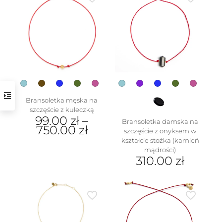
w
Bransoletka męska na
szczęście z kuleczką
99.00
zł
–
Bransoletka damska na
750.00
zł
szczęście z onyksem w
kształcie stożka (kamień
Ten
mądrości)
produkt
310.00
zł
ma
wiele
Ten
wariantów.
produkt
Opcje
ma
można
wiele
wybrać
wariantów.
na
Opcje