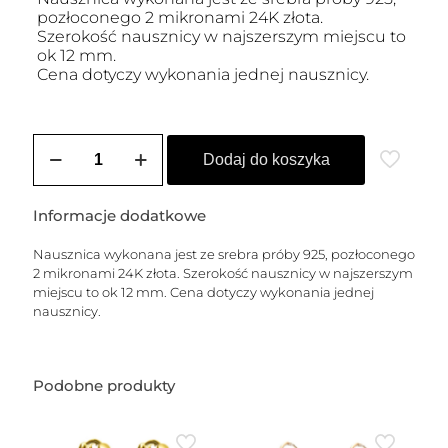
pozłoconego 2 mikronami 24K złota.
Szerokość nausznicy w najszerszym miejscu to
ok 12 mm.
Cena dotyczy wykonania jednej nausznicy.
ilość
Nausznica
Dodaj do koszyka
pozłacana
ALLEGRA
(KROPLA)
Informacje dodatkowe
Nausznica wykonana jest ze srebra próby 925, pozłoconego
2 mikronami 24K złota. Szerokość nausznicy w najszerszym
miejscu to ok 12 mm. Cena dotyczy wykonania jednej
nausznicy.
Podobne produkty