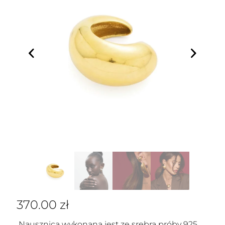
370.00
zł
Nausznica wykonana jest ze srebra próby 925,