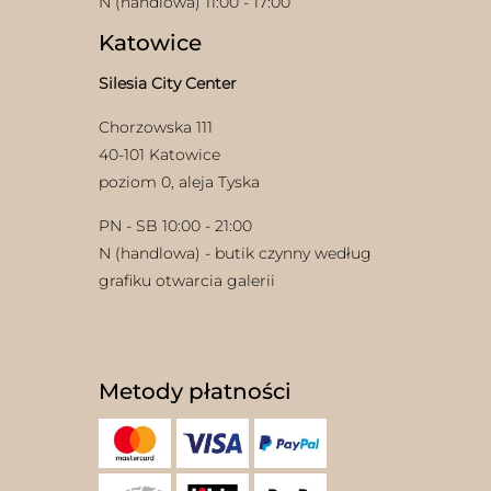
N (handlowa) 11:00 - 17:00
Katowice
Silesia City Center
Chorzowska 111
40-101 Katowice
poziom 0, aleja Tyska
w
PN - SB 10:00 - 21:00
N (handlowa) - butik czynny według
grafiku otwarcia galerii
Metody płatności