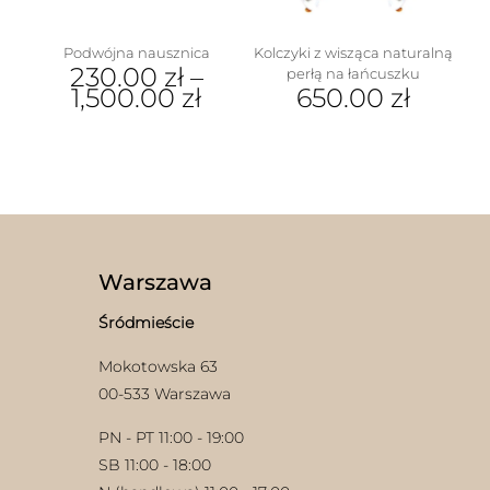
produktu
Podwójna nausznica
Kolczyki z wisząca naturalną
230.00
zł
–
perłą na łańcuszku
1,500.00
zł
650.00
zł
Ten
produkt
ma
wiele
wariantów.
Opcje
można
wybrać
Warszawa
na
stronie
Śródmieście
produktu
Mokotowska 63
00-533 Warszawa
PN - PT 11:00 - 19:00
SB 11:00 - 18:00