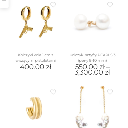
Kolczyki koła 1 cm z
Kolczyki sztyfty PEARLS 3
wiszącymi pistoletami
(perły 9-10 mm)
400.00
zł
550.00
zł
–
3,300.00
zł
Ten
produkt
ma
wiele
wariantów.
Opcje
można
wybrać
na
stronie