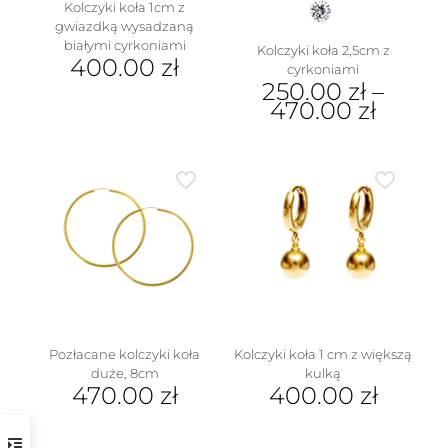
Kolczyki koła 1cm z
gwiazdką wysadzaną
białymi cyrkoniami
Kolczyki koła 2,5cm z
400.00
zł
cyrkoniami
250.00
zł
–
470.00
zł
Ten
produkt
ma
wiele
wariantów.
Opcje
można
wybrać
na
stronie
produktu
Pozłacane kolczyki koła
Kolczyki koła 1 cm z większą
duże, 8cm
kulką
470.00
zł
400.00
zł