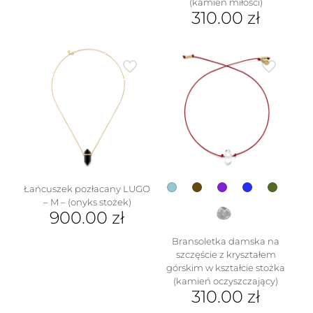
(kamień miłości)
wiele
310.00
zł
wariantów.
Ten
Opcje
produkt
można
ma
wybrać
wiele
na
wariantów.
stronie
Opcje
produktu
można
wybrać
na
stronie
produktu
Łańcuszek pozłacany LUGO
– M – (onyks stożek)
900.00
zł
Ten
Bransoletka damska na
produkt
szczęście z kryształem
ma
górskim w kształcie stożka
wiele
(kamień oczyszczający)
wariantów.
310.00
zł
Opcje