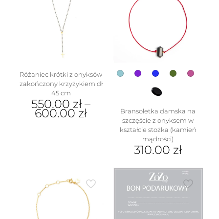
Różaniec krótki z onyksów
zakończony krzyżykiem dł
45 cm
550.00
zł
–
600.00
zł
Bransoletka damska na
szczęście z onyksem w
Ten
kształcie stożka (kamień
produkt
mądrości)
ma
310.00
zł
wiele
Ten
wariantów.
produkt
Opcje
ma
można
wiele
wybrać
wariantów.
na
Opcje
stronie
można
produktu