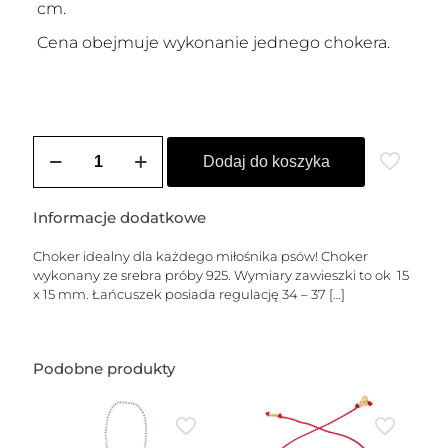
cm.
Cena obejmuje wykonanie jednego chokera.
ilość
Choker
Dodaj do koszyka
srebrny
BULDOG
Informacje dodatkowe
Choker idealny dla każdego miłośnika psów! Choker
wykonany ze srebra próby 925. Wymiary zawieszki to ok 15
x 15 mm. Łańcuszek posiada regulację 34 – 37
[…]
Podobne produkty