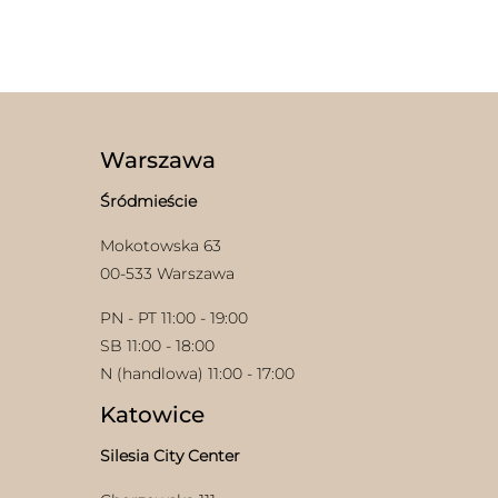
Ten
można
produkt
wybrać
ma
na
wiele
stronie
wariantów.
produktu
Opcje
można
wybrać
Warszawa
na
stronie
w
Śródmieście
produktu
Mokotowska 63
00-533 Warszawa
PN - PT 11:00 - 19:00
SB 11:00 - 18:00
N (handlowa) 11:00 - 17:00
Katowice
Silesia City Center