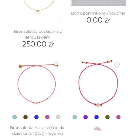
wybrać
na
Bon upominkowy / voucher
stronie
0.00
zł
produktu
Bransoletka pozłacana z
serduszkiem
250.00
zł
Bransoletka na szczęście dla
dziecka (2-10 lat) – wybierz