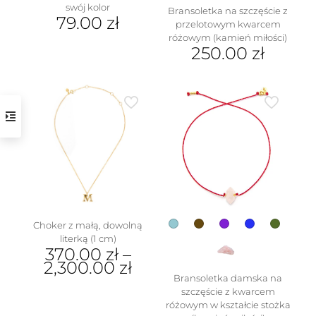
swój kolor
Bransoletka na szczęście z
79.00
zł
przelotowym kwarcem
różowym (kamień miłości)
Ten
250.00
zł
produkt
ma
Ten
wiele
produkt
wariantów.
ma
Opcje
wiele
można
wariantów.
wybrać
Opcje
na
można
stronie
wybrać
produktu
na
stronie
produktu
Choker z małą, dowolną
literką (1 cm)
370.00
zł
–
2,300.00
zł
Bransoletka damska na
Ten
szczęście z kwarcem
produkt
różowym w kształcie stożka
ma