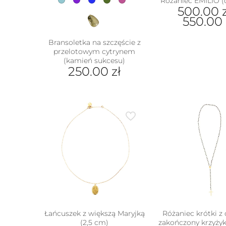
Różaniec EMILIO (
500.00
550.00
Ten
Bransoletka na szczęście z
prod
przelotowym cytrynem
ma
(kamień sukcesu)
wiel
250.00
zł
wari
Ten
Opcj
produkt
moż
ma
wybr
wiele
na
wariantów.
stron
Opcje
prod
można
wybrać
na
stronie
produktu
Łańcuszek z większą Maryjką
Różaniec krótki z
(2,5 cm)
zakończony krzyżyk