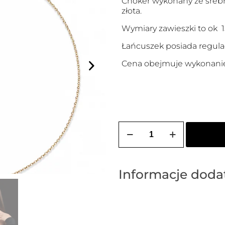
Choker wykonany ze srebr
złota.
Wymiary zawieszki to ok 1
Łańcuszek posiada regulac
Cena obejmuje wykonanie
ilość
Choker
pozłacany
BULDOG
Informacje dod