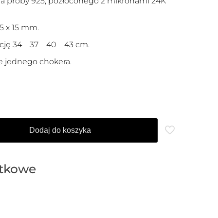
a próby 925, pozłoconego 2 mikronami 24K
5 x 15 mm.
ję 34 – 37 – 40 – 43 cm.
 jednego chokera.
Dodaj do koszyka
atkowe