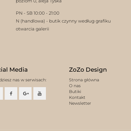
poziom 0, aleja Tyska
PN - SB 10:00 - 21:00
N (handlowa) - butik czynny według grafiku
otwarcia galerii
ial Media
ZoZo Design
dziesz nas w serwisach:
Strona główna
O nas
Butiki
Kontakt
Newsletter