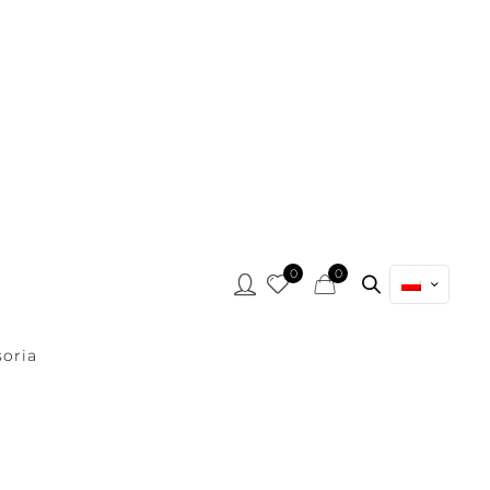
0
0
oria