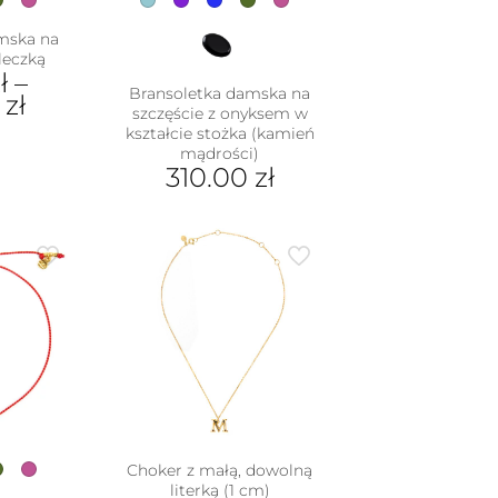
mska na
leczką
ł
–
Bransoletka damska na
0
zł
szczęście z onyksem w
kształcie stożka (kamień
mądrości)
dukt
310.00
zł
e
Ten
iantów.
produkt
je
ma
na
wiele
rać
wariantów.
Opcje
nie
można
duktu
wybrać
na
stronie
produktu
Choker z małą, dowolną
literką (1 cm)