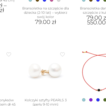
dł 45 cm)
zł
–
Bransoletka na szczęście dla
Bransoletka da
zł
dziecka (2-10 lat) – wybierz
szczęście z ku
79.00
z
swój kolor
79.00
zł
ukt
550.0
Ten
Ten
e
produkt
pro
antów.
ma
ma
e
wiele
wiel
na
wariantów.
war
ać
Opcje
Opc
można
moż
ie
wybrać
wyb
uktu
na
na
stronie
stro
produktu
pro
 onyksów
Kolczyki sztyfty PEARLS 3
iem dł 45
(perły 9-10 mm)