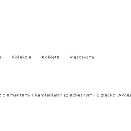
e
Kolekcje
Kobieta
Mężczyzna
 z diamentami i kamieniami szlachetnymi
Dziecko
Akces