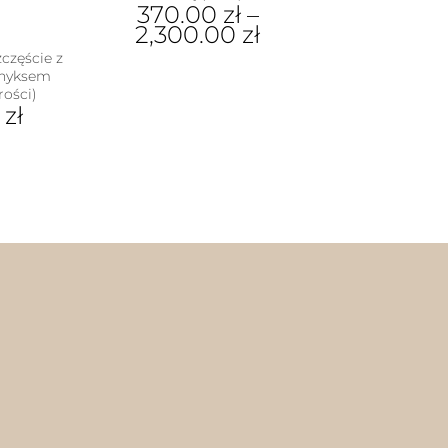
370.00
zł
–
2,300.00
zł
częście z
Ten
onyksem
produkt
ości)
ma
0
zł
wiele
wariantów.
Opcje
dukt
można
wybrać
e
na
iantów.
stronie
je
produktu
na
rać
nie
duktu